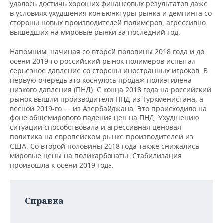
НЕФТЕХИМИЯ
удалось достичь хороших финансовых результатов даже
в условиях ухудшения конъюнктуры рынка и демпинга со
РОЗНИЧНАЯ ТОРГОВЛЯ
НОВОСТИ ТЕХНОЛОГИЙ
МЕРОПРИЯТИЯ
стороны новых производителей полимеров, агрессивно
НЕФТЬ
вышедших на мировые рынки за последний год.
ТРАНСПОРТ
IT
НОВОСТИ МЕРОПРИЯТИЙ
СПОРТ
ОПК
Напомним, начиная со второй половины 2018 года и до
осени 2019-го российский рынок полимеров испытал
УСЛУГИ
МЕДИА
ВЫЕЗДНАЯ РЕДАКЦИЯ
НОВОСТИ СПОРТА
ОБЩЕСТВО
серьезное давление со стороны иностранных игроков. В
ЭНЕРГЕТИКА
первую очередь это коснулось продаж полиэтилена
ТЕЛЕКОММУНИКАЦИИ
БИЗНЕС-БРАНЧИ
ФУТБОЛ
НОВОСТИ ОБЩЕСТВА
ФОТОГАЛЕРЕЯ
низкого давления (ПНД). С конца 2018 года на российский
рынок вышли производители ПНД из Туркменистана, а
весной 2019-го — из Азербайджана. Это происходило на
ONLINE-КОНФЕРЕНЦИИ
ХОККЕЙ
ВЛАСТЬ
СЮЖЕТЫ
фоне общемирового падения цен на ПНД. Ухудшению
ситуации способствовала и агрессивная ценовая
ОТКРЫТАЯ ЛЕКЦИЯ
БАСКЕТБОЛ
ИНФРАСТРУКТУРА
СПРАВОЧНИК
политика на европейском рынке производителей из
США. Со второй половины 2018 года также снижались
мировые цены на поликарбонаты. Стабилизация
ВОЛЕЙБОЛ
ИСТОРИЯ
СПИСОК ПЕРСОН
ПОЛНАЯ ВЕРСИЯ
произошла к осени 2019 года.
КИБЕРСПОРТ
КУЛЬТУРА
СПИСОК КОМПАНИЙ
Справка
ФИГУРНОЕ КАТАНИЕ
МЕДИЦИНА