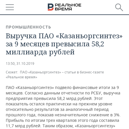
РЕГИОНЫ
ПРОМЫШЛЕННОСТЬ
Выручка ПАО «Казаньоргсинтез»
БАШКОРТОСТАН
НОВОСТИ
за 9 месяцев превысила 58,2
ТАТАРСТАН
АНАЛИТИКА
миллиарда рублей
УДМУРТИЯ
НОВОСТИ АНАЛИТИКИ
ЭКОНОМИКА
13:50, 31.10.2019
Сюжет:
ПАО «Казаньоргсинтез» – статьи в бизнес-газете
ДЕКЛАРАЦИИ О ДОХОДАХ
НОВОСТИ ЭКОНОМИКИ
ПРОМЫШЛЕННОСТЬ
«Реальное время»
КОРОЛИ ГОСЗАКАЗА ПФО
ФИНАНСЫ
НОВОСТИ
НЕДВИЖИМОСТЬ
ПАО «Казаньоргсинтез» подвело финансовые итоги за 9
ПРОМЫШЛЕННОСТИ
месяцев. Согласно данным отчетности по РСБУ, выручка
предприятия превысила 58,2 млрд рублей. Этот
ВУЗЫ ТАТАРСТАНА
БАНКИ
НОВОСТИ НЕДВИЖИМОСТИ
АВТО
показатель остался практически на прежнем уровне
АГРОПРОМ
относительно результатов за аналогичный период
КОМУ ПРИНАДЛЕЖАТ
БЮДЖЕТ
НОВОСТИ АВТО
БИЗНЕС
прошлого года, показав незначительное снижение в 3%.
ТОРГОВЫЕ ЦЕНТРЫ
МАШИНОСТРОЕНИЕ
Прибыль по итогам трех кварталов этого года составила
ТАТАРСТАНА
11,7 млрд рублей. Таким образом, «Казаньоргсинтезу»
ИНВЕСТИЦИИ
НОВОСТИ БИЗНЕСА
ТЕХНОЛОГИИ