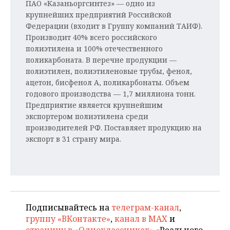
ВОДНЫЕ ВИДЫ СПОРТА
ОБРАЗОВАНИЕ
ПАО «Казаньоргсинтез» — одно из
крупнейших предприятий Российской
ХОККЕЙ С МЯЧОМ
ПРОИСШЕСТВИЯ
Федерации (входит в Группу компаний ТАИФ).
Производит 40% всего российского
полиэтилена и 100% отечественного
поликарбоната. В перечне продукции —
полиэтилен, полиэтиленовые трубы, фенол,
ацетон, бисфенол А, поликарбонаты. Объем
годового производства — 1,7 миллиона тонн.
Предприятие является крупнейшим
экспортером полиэтилена среди
производителей РФ. Поставляет продукцию на
экспорт в 31 страну мира.
Подписывайтесь на
телеграм-канал
,
группу «ВКонтакте»
,
канал в MAX
и