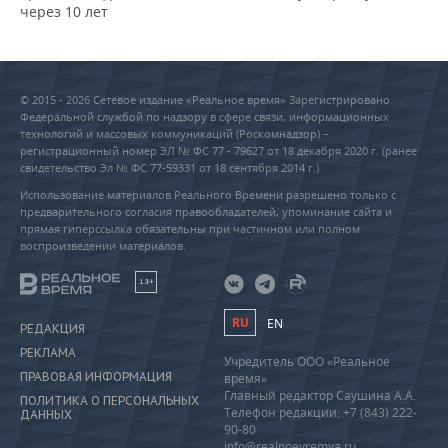
через 10 лет
© 2015 - 2026 Сетевое издание «Реальное время» Зарегистрировано
Федеральной службой по надзору в сфере связи, информационных
технологий и массовых коммуникаций (Роскомнадзор) –
регистрационный номер ЭЛ № ФС 77 - 79627 от 18 декабря 2020 г. (ранее
свидетельство Эл № ФС 77-59331 от 18 сентября 2014 г.)
Использование материалов Реального Времени разрешено только с
предварительного согласия правообладателей, упоминание сайта и
прямая гиперссылка обязательны при частичном или полном
воспроизведении материалов.
18+
RU
EN
РЕДАКЦИЯ
РЕКЛАМА
Учредитель ООО «Реальное
ПРАВОВАЯ ИНФОРМАЦИЯ
время»
Главный редактор Саушина А.А.
ПОЛИТИКА О ПЕРСОНАЛЬНЫХ
Телефон редакции: +7 (843) 222-
ДАННЫХ
90-80
info@realnoevremya.ru