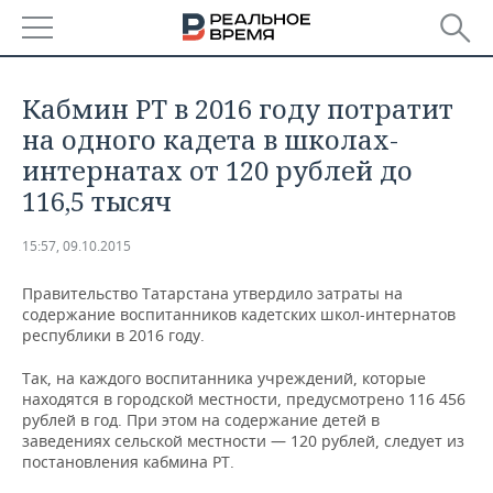
РЕГИОНЫ
Кабмин РТ в 2016 году потратит
БАШКОРТОСТАН
НОВОСТИ
на одного кадета в школах-
интернатах от 120 рублей до
ТАТАРСТАН
АНАЛИТИКА
116,5 тысяч
УДМУРТИЯ
НОВОСТИ АНАЛИТИКИ
ЭКОНОМИКА
15:57, 09.10.2015
ДЕКЛАРАЦИИ О ДОХОДАХ
НОВОСТИ ЭКОНОМИКИ
ПРОМЫШЛЕННОСТЬ
Правительство Татарстана утвердило затраты на
содержание воспитанников кадетских школ-интернатов
КОРОЛИ ГОСЗАКАЗА ПФО
ФИНАНСЫ
НОВОСТИ
НЕДВИЖИМОСТЬ
республики в 2016 году.
ПРОМЫШЛЕННОСТИ
Так, на каждого воспитанника учреждений, которые
ВУЗЫ ТАТАРСТАНА
БАНКИ
НОВОСТИ НЕДВИЖИМОСТИ
АВТО
АГРОПРОМ
находятся в городской местности, предусмотрено 116 456
рублей в год. При этом на содержание детей в
КОМУ ПРИНАДЛЕЖАТ
БЮДЖЕТ
НОВОСТИ АВТО
БИЗНЕС
заведениях сельской местности — 120 рублей, следует из
ТОРГОВЫЕ ЦЕНТРЫ
МАШИНОСТРОЕНИЕ
постановления кабмина РТ.
ТАТАРСТАНА
ИНВЕСТИЦИИ
НОВОСТИ БИЗНЕСА
ТЕХНОЛОГИИ