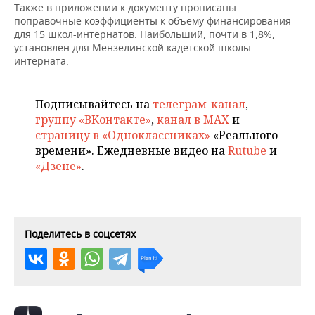
НЕФТЕХИМИЯ
Также в приложении к документу прописаны
поправочные коэффициенты к объему финансирования
РОЗНИЧНАЯ ТОРГОВЛЯ
НОВОСТИ ТЕХНОЛОГИЙ
МЕРОПРИЯТИЯ
для 15 школ-интернатов. Наибольший, почти в 1,8%,
НЕФТЬ
установлен для Мензелинской кадетской школы-
ТРАНСПОРТ
IT
НОВОСТИ МЕРОПРИЯТИЙ
СПОРТ
интерната.
ОПК
УСЛУГИ
МЕДИА
ВЫЕЗДНАЯ РЕДАКЦИЯ
НОВОСТИ СПОРТА
ОБЩЕСТВО
ЭНЕРГЕТИКА
Подписывайтесь на
телеграм-канал
,
группу «ВКонтакте»
,
канал в MAX
и
ТЕЛЕКОММУНИКАЦИИ
БИЗНЕС-БРАНЧИ
ФУТБОЛ
НОВОСТИ ОБЩЕСТВА
ФОТОГАЛЕРЕЯ
страницу в «Одноклассниках»
«Реального
времени». Ежедневные видео на
Rutube
и
ONLINE-КОНФЕРЕНЦИИ
ХОККЕЙ
ВЛАСТЬ
СЮЖЕТЫ
«Дзене»
.
ОТКРЫТАЯ ЛЕКЦИЯ
БАСКЕТБОЛ
ИНФРАСТРУКТУРА
СПРАВОЧНИК
ВОЛЕЙБОЛ
ИСТОРИЯ
СПИСОК ПЕРСОН
ПОЛНАЯ ВЕРСИЯ
Поделитесь в соцсетях
КИБЕРСПОРТ
КУЛЬТУРА
СПИСОК КОМПАНИЙ
ФИГУРНОЕ КАТАНИЕ
МЕДИЦИНА