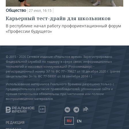
Общество
27 июл, 16:15
Карьерный тест-драйв для школьников
В республике начал работу профориентационный форум
«Профессии будущего»
© 2015 - 2026 Сетевое издание «Реальное время» Зарегистрировано
Федеральной службой по надзору в сфере связи, информационных
технологий и массовых коммуникаций (Роскомнадзор) –
регистрационный номер ЭЛ № ФС 77 - 79627 от 18 декабря 2020 г. (ранее
свидетельство Эл № ФС 77-59331 от 18 сентября 2014 г.)
Использование материалов Реального Времени разрешено только с
предварительного согласия правообладателей, упоминание сайта и
прямая гиперссылка обязательны при частичном или полном
воспроизведении материалов.
18+
RU
EN
РЕДАКЦИЯ