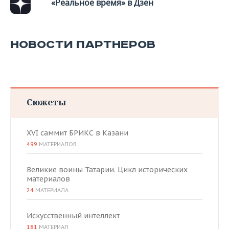
ВОДНЫЕ ВИДЫ СПОРТА
ОБРАЗОВАНИЕ
«Реальное время» в Дзен
ХОККЕЙ С МЯЧОМ
ПРОИСШЕСТВИЯ
НОВОСТИ ПАРТНЕРОВ
Сюжеты
XVI саммит БРИКС в Казани
499
МАТЕРИАЛОВ
Великие воины Татарии. Цикл исторических
материалов
24
МАТЕРИАЛА
Искусственный интеллект
181
МАТЕРИАЛ