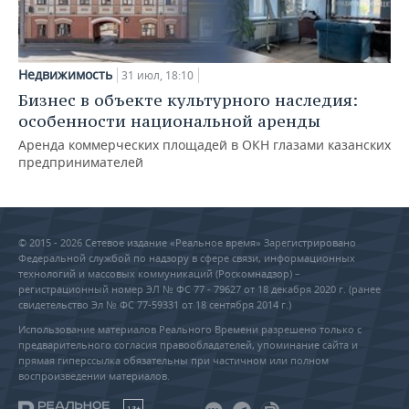
Недвижимость
31 июл, 18:10
Бизнес в объекте культурного наследия:
особенности национальной аренды
Аренда коммерческих площадей в ОКН глазами казанских
предпринимателей
© 2015 - 2026 Сетевое издание «Реальное время» Зарегистрировано
Федеральной службой по надзору в сфере связи, информационных
технологий и массовых коммуникаций (Роскомнадзор) –
регистрационный номер ЭЛ № ФС 77 - 79627 от 18 декабря 2020 г. (ранее
свидетельство Эл № ФС 77-59331 от 18 сентября 2014 г.)
Использование материалов Реального Времени разрешено только с
предварительного согласия правообладателей, упоминание сайта и
прямая гиперссылка обязательны при частичном или полном
воспроизведении материалов.
18+