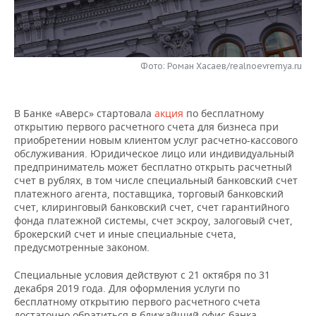
НЕФТЕХИМИЯ
РОЗНИЧНАЯ ТОРГОВЛЯ
НОВОСТИ ТЕХНОЛОГИЙ
МЕРОПРИЯТИЯ
НЕФТЬ
ТРАНСПОРТ
IT
НОВОСТИ МЕРОПРИЯТИЙ
СПОРТ
Фото: Роман Хасаев/realnoevremya.ru
ОПК
УСЛУГИ
МЕДИА
ВЫЕЗДНАЯ РЕДАКЦИЯ
НОВОСТИ СПОРТА
ОБЩЕСТВО
ЭНЕРГЕТИКА
В Банке «Аверс» стартовала
акция
по бесплатному
ТЕЛЕКОММУНИКАЦИИ
БИЗНЕС-БРАНЧИ
ФУТБОЛ
НОВОСТИ ОБЩЕСТВА
ФОТОГАЛЕРЕЯ
открытию первого расчетного счета для бизнеса при
приобретении новым клиентом услуг расчетно-кассового
обслуживания. Юридическое лицо или индивидуальный
ONLINE-КОНФЕРЕНЦИИ
ХОККЕЙ
ВЛАСТЬ
СЮЖЕТЫ
предприниматель может бесплатно открыть расчетный
счет в рублях, в том числе специальный банковский счет
ОТКРЫТАЯ ЛЕКЦИЯ
БАСКЕТБОЛ
ИНФРАСТРУКТУРА
СПРАВОЧНИК
платежного агента, поставщика, торговый банковский
счет, клиринговый банковский счет, счет гарантийного
ВОЛЕЙБОЛ
ИСТОРИЯ
СПИСОК ПЕРСОН
фонда платежной системы, счет эскроу, залоговый счет,
ПОЛНАЯ ВЕРСИЯ
брокерский счет и иные специальные счета,
предусмотренные законом.
КИБЕРСПОРТ
КУЛЬТУРА
СПИСОК КОМПАНИЙ
Специальные условия действуют с 21 октября по 31
ФИГУРНОЕ КАТАНИЕ
МЕДИЦИНА
декабря 2019 года. Для оформления услуги по
бесплатному открытию первого расчетного счета
достаточно обратиться в ближайший офис банка.