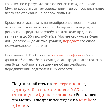
ВОДНЫЕ ВИДЫ СПОРТА
ОБРАЗОВАНИЕ
количестве и результатах экзаменов в каждой школе.
Можно довериться тем заведениям, где выпускники чаще
ХОККЕЙ С МЯЧОМ
ПРОИСШЕСТВИЯ
всего сдают экзамен с первой попытки.
Кроме того, указывать на недобросовестность школы
может слишком низкая цена. По оценке эксперта, в
регионах в среднем за учебу в автошколе придется
заплатить до 30 тыс. рублей, в Москве стоимость будет
чуть дороже — до 40 тыс. рублей,
передает
его слова
«Комсомольская правда».
Напомним, НТИ «Автонет»
готовит платформу
сбора
данных об автомобилях «Автодата». Предполагается, что
она будет собирать все данные об автомобилях,
передвижении водителей и их скорости.
Подписывайтесь на
телеграм-канал
,
группу «ВКонтакте»
,
канал в MAX
и
страницу в «Одноклассниках»
«Реального
времени». Ежедневные видео на
Rutube
и
«Дзене»
.