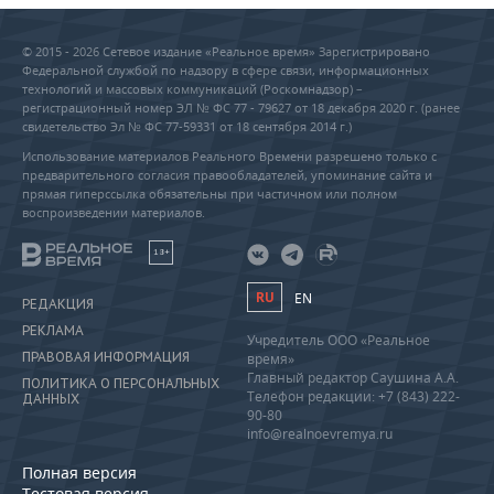
© 2015 - 2026 Сетевое издание «Реальное время» Зарегистрировано
Федеральной службой по надзору в сфере связи, информационных
технологий и массовых коммуникаций (Роскомнадзор) –
регистрационный номер ЭЛ № ФС 77 - 79627 от 18 декабря 2020 г. (ранее
свидетельство Эл № ФС 77-59331 от 18 сентября 2014 г.)
Использование материалов Реального Времени разрешено только с
предварительного согласия правообладателей, упоминание сайта и
прямая гиперссылка обязательны при частичном или полном
воспроизведении материалов.
18+
RU
EN
РЕДАКЦИЯ
РЕКЛАМА
Учредитель ООО «Реальное
ПРАВОВАЯ ИНФОРМАЦИЯ
время»
Главный редактор Саушина А.А.
ПОЛИТИКА О ПЕРСОНАЛЬНЫХ
Телефон редакции: +7 (843) 222-
ДАННЫХ
90-80
info@realnoevremya.ru
Полная версия
Тестовая версия