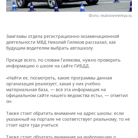
НЕФТЕХИМИЯ
РОЗНИЧНАЯ ТОРГОВЛЯ
НОВОСТИ ТЕХНОЛОГИЙ
МЕРОПРИЯТИЯ
НЕФТЬ
Фото: realnoevremya.ru
ТРАНСПОРТ
IT
НОВОСТИ МЕРОПРИЯТИЙ
СПОРТ
ОПК
Замглавы отдела регистрационно-экзаменационной
УСЛУГИ
МЕДИА
ВЫЕЗДНАЯ РЕДАКЦИЯ
НОВОСТИ СПОРТА
ОБЩЕСТВО
деятельности МВД Николай Гиляков рассказал, как
ЭНЕРГЕТИКА
будущим водителям выбрать автошколу.
ТЕЛЕКОММУНИКАЦИИ
БИЗНЕС-БРАНЧИ
ФУТБОЛ
НОВОСТИ ОБЩЕСТВА
ФОТОГАЛЕРЕЯ
Прежде всего, по словам Гилякова, нужно проверить
информацию о школе на сайте ГИБДД.
ONLINE-КОНФЕРЕНЦИИ
ХОККЕЙ
ВЛАСТЬ
СЮЖЕТЫ
«Найти ее, посмотреть, какие программы данная
ОТКРЫТАЯ ЛЕКЦИЯ
БАСКЕТБОЛ
ИНФРАСТРУКТУРА
СПРАВОЧНИК
организация реализует, какая у них учебно-
материальная база, — вся эта информация на
официальном сайте нашего ведомства есть», — отметил
ВОЛЕЙБОЛ
ИСТОРИЯ
СПИСОК ПЕРСОН
ПОЛНАЯ ВЕРСИЯ
он.
КИБЕРСПОРТ
КУЛЬТУРА
СПИСОК КОМПАНИЙ
Также стоит обратить внимание на адрес школы: если
указанный на портале не соответствует реальному, то не
ФИГУРНОЕ КАТАНИЕ
МЕДИЦИНА
стоит идти туда учиться.
Также стоит обратить внимание на информацию о