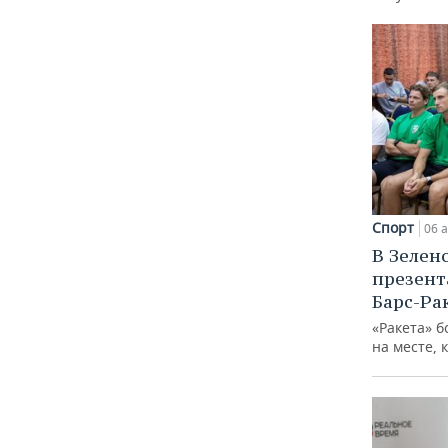
Спорт
06 а
В Зелен
презент
Барс-Ра
«Ракета» б
на месте, 