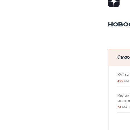
ВОДНЫЕ ВИДЫ СПОРТА
ОБРАЗОВАНИЕ
ХОККЕЙ С МЯЧОМ
ПРОИСШЕСТВИЯ
НОВО
Сюж
XVI с
499
МА
Велик
истор
24
МАТ