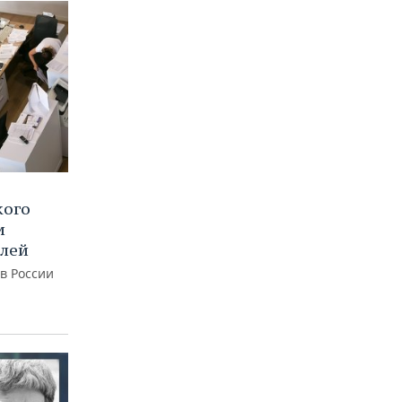
кого
и
блей
 в России