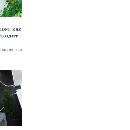
лом: как
иходит
пасность в
5