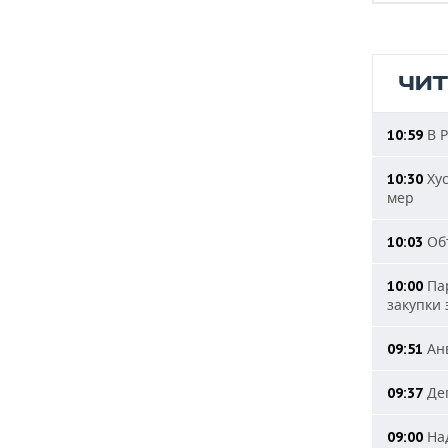
ЧИ
В Р
10:59
Хус
10:30
мер
Объ
10:03
Пар
10:00
закупки
Анв
09:51
Деп
09:37
Над
09:00