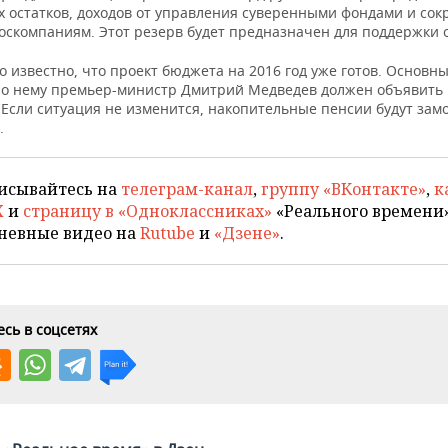
 остатков, доходов от управления суверенными фондами и со
госкомпаниям. Этот резерв будет предназначен для поддержки 
о известно, что проект бюджета на 2016 год уже готов. Основн
о нему премьер-министр Дмитрий Медведев должен объявить 
. Если ситуация не изменится, накопительные пенсии будут за
.
исывайтесь на
телеграм-канал
,
группу «ВКонтакте»
,
к
X
и
страницу в «Одноклассниках»
«Реального времени»
невные видео на
Rutube
и
«Дзене»
.
сь в соцсетях