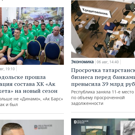
Экономика
06 авг, 14:40
вг, 19:10
Просрочка татарстанс
одольске прошла
бизнеса перед банкам
ация состава ХК «Ак
превысила 39 млрд ру
кета» на новый сезон
Республика заняла 11-е место
по объему просроченной
ольше не «Динамо», «Ак Барс»
задолженности
как и был