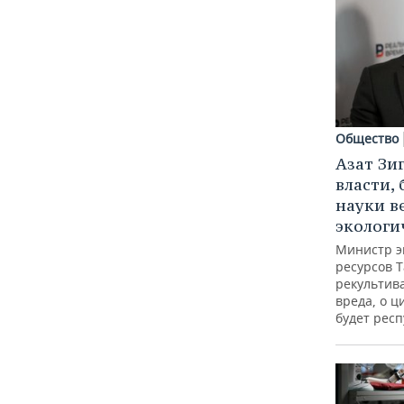
Общество
Азат Зи
власти, 
науки в
экологи
Министр э
ресурсов Т
рекультив
вреда, о ц
будет респ