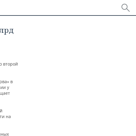
млрд
о второй
рва» в
ии у
бщает
ей
ти на
нных