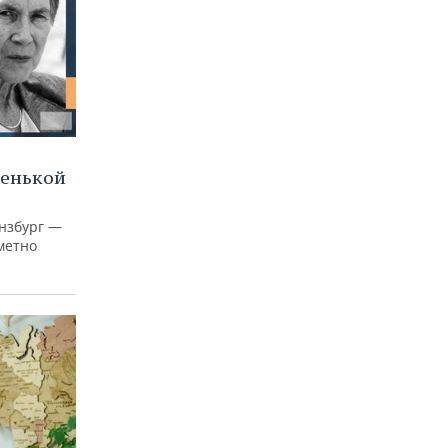
ленькой
нзбург —
аметно