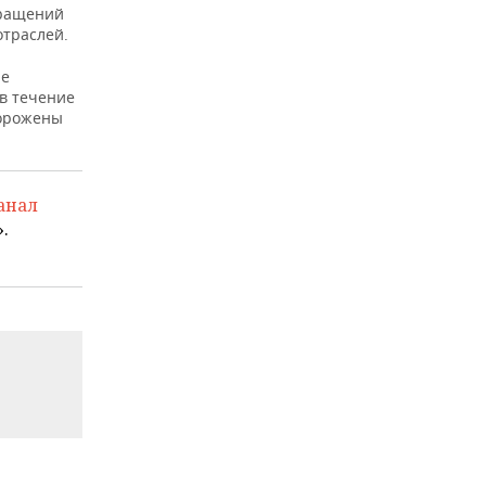
кращений
отраслей.
ые
в течение
морожены
анал
.