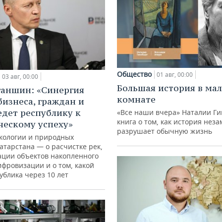
Общество
01 авг, 00:00
03 авг, 00:00
Большая история в ма
ганшин: «Синергия
комнате
бизнеса, граждан и
едет республику к
«Все наши вчера» Наталии Ги
книга о том, как история нез
ческому успеху»
разрушает обычную жизнь
кологии и природных
атарстана — о расчистке рек,
ации объектов накопленного
ифровизации и о том, какой
ублика через 10 лет