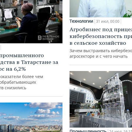
Технологии
31 июл, 00:00
Агробизнес под прице
кибербезопасность пр
в сельское хозяйство
Зачем выстраивать кибербезо
 промышленного
агросекторе и с чего начать
дства в Татарстане за
ос на 6,2%
показатели более чем
 обрабатывающих
тв снизились
Промышленность
24 июл, 16:1