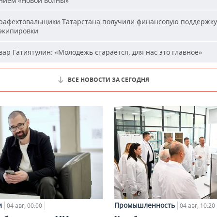
нием «Новой волны»
афехтовальщики Татарстана получили финансовую поддержку
 экипировки
ар Гатиятулин: «Молодежь старается, для нас это главное»
ВСЕ НОВОСТИ ЗА СЕГОДНЯ
и
Промышленность
04 авг, 00:00
04 авг, 10:20