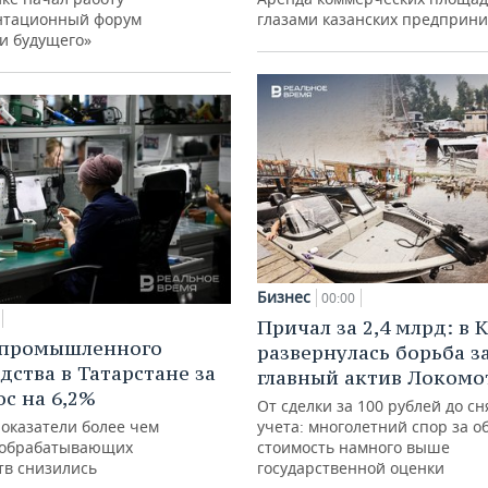
нтационный форум
глазами казанских предприн
и будущего»
Бизнес
00:00
Причал за 2,4 млрд: в 
 промышленного
развернулась борьба з
дства в Татарстане за
главный актив Локомо
ос на 6,2%
От сделки за 100 рублей до сн
показатели более чем
учета: многолетний спор за о
 обрабатывающих
стоимость намного выше
тв снизились
государственной оценки