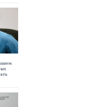
ением
ных
нать