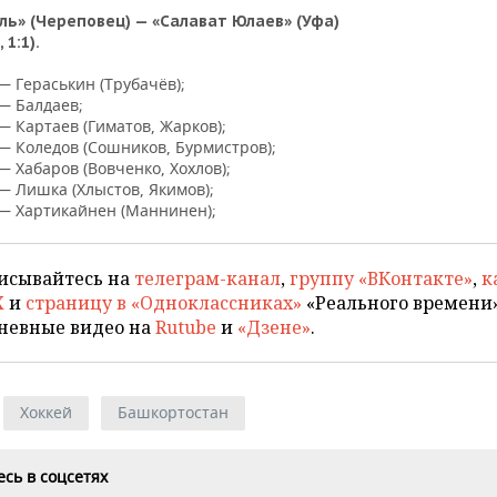
ль» (Череповец) — «Салават Юлаев» (Уфа)
, 1:1).
) — Гераськин (Трубачёв);
 — Балдаев;
) — Картаев (Гиматов, Жарков);
) — Коледов (Сошников, Бурмистров);
) — Хабаров (Вовченко, Хохлов);
) — Лишка (Хлыстов, Якимов);
) — Хартикайнен (Маннинен);
исывайтесь на
телеграм-канал
,
группу «ВКонтакте»
,
к
X
и
страницу в «Одноклассниках»
«Реального времени»
невные видео на
Rutube
и
«Дзене»
.
Хоккей
Башкортостан
сь в соцсетях