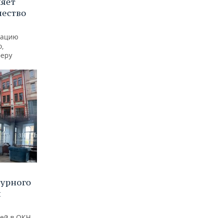
няет
чество
рацию
о,
феру
турного
и
ей в ОКН