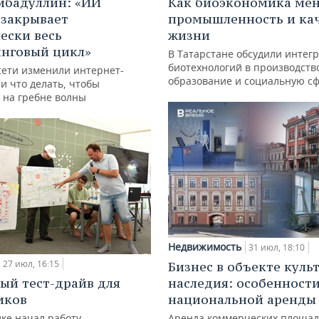
ибадуллин: «ИИ
Как биоэкономика ме
 закрывает
промышленность и ка
ески весь
жизни
нговый цикл»
В Татарстане обсудили интег
биотехнологий в производств
сети изменили интернет-
образование и социальную с
и что делать, чтобы
 на гребне волны
Недвижимость
31 июл, 18:10
27 июл, 16:15
Бизнес в объекте куль
ый тест-драйв для
наследия: особенност
иков
национальной аренды
ке начал работу
Аренда коммерческих площад