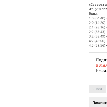
«Северста
НЕФТЬ
РОЗНИЧНАЯ ТОРГОВЛЯ
НОВОСТИ ТЕХНОЛОГИЙ
МЕРОПРИЯТИЯ
4:3 (2:0, 1:2
Голы:
1:0 (04:40
ОПК
ТРАНСПОРТ
IT
НОВОСТИ МЕРОПРИЯТИЙ
СПОРТ
2:0 (14:20)
2:1 (28:16
ЭНЕРГЕТИКА
УСЛУГИ
МЕДИА
ВЫЕЗДНАЯ РЕДАКЦИЯ
НОВОСТИ СПОРТА
ОБЩЕСТВО
2:2 (33:43
3:2 (38:49
4:2 (46:06
ТЕЛЕКОММУНИКАЦИИ
БИЗНЕС-БРАНЧИ
ФУТБОЛ
НОВОСТИ ОБЩЕСТВА
ФОТОГАЛЕРЕЯ
4:3 (59:56
ONLINE-КОНФЕРЕНЦИИ
ХОККЕЙ
ВЛАСТЬ
СЮЖЕТЫ
Подп
ОТКРЫТАЯ ЛЕКЦИЯ
БАСКЕТБОЛ
ИНФРАСТРУКТУРА
СПРАВОЧНИК
в MA
Ежед
ВОЛЕЙБОЛ
ИСТОРИЯ
СПИСОК ПЕРСОН
ПОЛНАЯ ВЕРСИЯ
КИБЕРСПОРТ
КУЛЬТУРА
СПИСОК КОМПАНИЙ
Спорт
ФИГУРНОЕ КАТАНИЕ
МЕДИЦИНА
Поделите