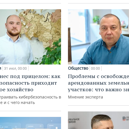
и
Общество
31 июл, 00:00
00:00
нес под прицелом: как
Проблемы с освобожд
зопасность приходит
арендованных земель
кое хозяйство
участков: что важно з
траивать кибербезопасность в
Мнение эксперта
е и с чего начать