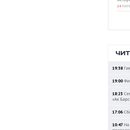
24
МАТ
ЧИ
Гим
19:38
Фиг
19:00
Сем
18:23
«Ак Барс
Сбо
17:06
На 
10:47