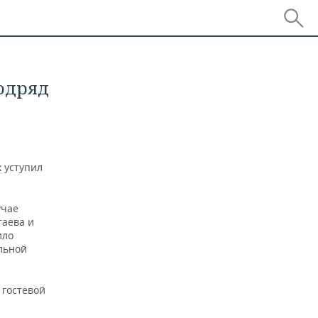
подряд
х уступил
учае
таева и
ило
льной
 гостевой