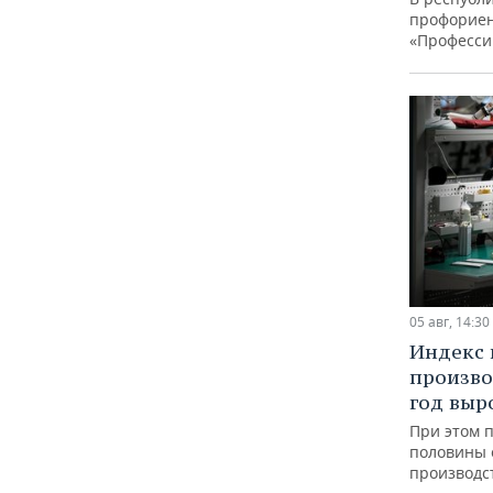
профорие
«Професси
05 авг, 14:30
Индекс
произво
год выр
При этом 
половины
производс