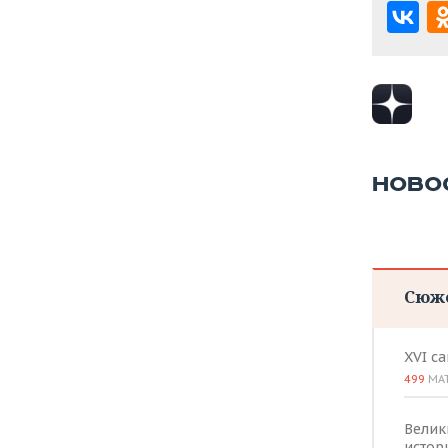
ВОДНЫЕ ВИДЫ СПОРТА
ОБРАЗОВАНИЕ
ХОККЕЙ С МЯЧОМ
ПРОИСШЕСТВИЯ
НОВО
Сюж
XVI с
499
МА
Велик
истор