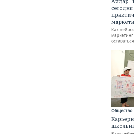
Айдар Г
сегодня
практич
маркети
Как нейро
маркетинг 
оставаться
Общество
Карьерн
школьн
В республи