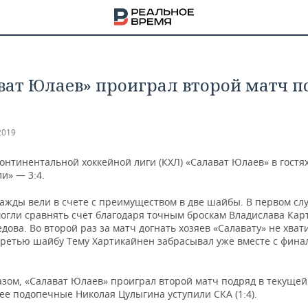
ват Юлаев» проиграл второй матч 
2019
онтинентальной хоккейной лиги (КХЛ) «Салават Юлаев» в гостя
и» — 3:4.
важды вели в счете с преимуществом в две шайбы. В первом сл
огли сравнять счет благодаря точным броскам Владислава Кар
дова. Во второй раз за матч догнать хозяев «Салавату» не хват
третью шайбу Тему Хартикайнен забрасывал уже вместе с фина
НА
азом, «Салават Юлаев» проиграл второй матч подряд в текущей
ее подопечные Николая Цулыгина уступили СКА (1:4).