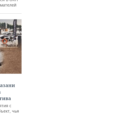
имателей
Казани
а
тива
ятия с
бъект, чья