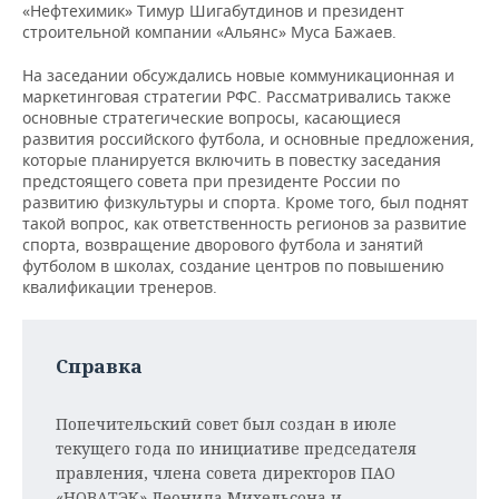
НЕФТЕХИМИЯ
«Нефтехимик» Тимур Шигабутдинов и президент
строительной компании «Альянс» Муса Бажаев.
РОЗНИЧНАЯ ТОРГОВЛЯ
НОВОСТИ ТЕХНОЛОГИЙ
МЕРОПРИЯТИЯ
НЕФТЬ
На заседании обсуждались новые коммуникационная и
ТРАНСПОРТ
IT
НОВОСТИ МЕРОПРИЯТИЙ
СПОРТ
маркетинговая стратегии РФС. Рассматривались также
ОПК
основные стратегические вопросы, касающиеся
развития российского футбола, и основные предложения,
УСЛУГИ
МЕДИА
ВЫЕЗДНАЯ РЕДАКЦИЯ
НОВОСТИ СПОРТА
ОБЩЕСТВО
которые планируется включить в повестку заседания
ЭНЕРГЕТИКА
предстоящего совета при президенте России по
ТЕЛЕКОММУНИКАЦИИ
БИЗНЕС-БРАНЧИ
ФУТБОЛ
НОВОСТИ ОБЩЕСТВА
ФОТОГАЛЕРЕЯ
развитию физкультуры и спорта. Кроме того, был поднят
такой вопрос, как ответственность регионов за развитие
спорта, возвращение дворового футбола и занятий
ONLINE-КОНФЕРЕНЦИИ
ХОККЕЙ
ВЛАСТЬ
СЮЖЕТЫ
футболом в школах, создание центров по повышению
квалификации тренеров.
ОТКРЫТАЯ ЛЕКЦИЯ
БАСКЕТБОЛ
ИНФРАСТРУКТУРА
СПРАВОЧНИК
ВОЛЕЙБОЛ
ИСТОРИЯ
СПИСОК ПЕРСОН
ПОЛНАЯ ВЕРСИЯ
Справка
КИБЕРСПОРТ
КУЛЬТУРА
СПИСОК КОМПАНИЙ
Попечительский совет был создан в июле
текущего года по инициативе председателя
ФИГУРНОЕ КАТАНИЕ
МЕДИЦИНА
правления, члена совета директоров ПАО
«НОВАТЭК» Леонида Михельсона и