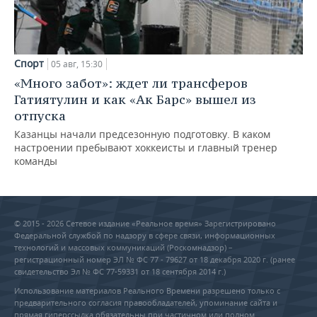
Спорт
05 авг, 15:30
«Много забот»: ждет ли трансферов
Гатиятулин и как «Ак Барс» вышел из
отпуска
Казанцы начали предсезонную подготовку. В каком
настроении пребывают хоккеисты и главный тренер
команды
© 2015 - 2026 Сетевое издание «Реальное время» Зарегистрировано
Федеральной службой по надзору в сфере связи, информационных
технологий и массовых коммуникаций (Роскомнадзор) –
регистрационный номер ЭЛ № ФС 77 - 79627 от 18 декабря 2020 г. (ранее
свидетельство Эл № ФС 77-59331 от 18 сентября 2014 г.)
Использование материалов Реального Времени разрешено только с
предварительного согласия правообладателей, упоминание сайта и
прямая гиперссылка обязательны при частичном или полном