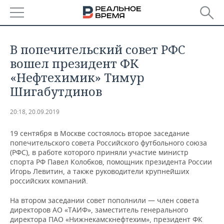
РЕГИОНЫ
В попечительский совет РФС
БАШКОРТОСТАН
НОВОСТИ
вошел президент ФК
«Нефтехимик» Тимур
ТАТАРСТАН
АНАЛИТИКА
Шигабутдинов
УДМУРТИЯ
НОВОСТИ АНАЛИТИКИ
ЭКОНОМИКА
20:18, 20.09.2019
ДЕКЛАРАЦИИ О ДОХОДАХ
НОВОСТИ ЭКОНОМИКИ
ПРОМЫШЛЕННОСТЬ
19 сентября в Москве состоялось второе заседание
попечительского совета Российского футбольного союза
КОРОЛИ ГОСЗАКАЗА ПФО
ФИНАНСЫ
НОВОСТИ
НЕДВИЖИМОСТЬ
(РФС), в работе которого приняли участие министр
ПРОМЫШЛЕННОСТИ
спорта РФ Павел Колобков, помощник президента России
Игорь Левитин, а также руководители крупнейших
ВУЗЫ ТАТАРСТАНА
БАНКИ
НОВОСТИ НЕДВИЖИМОСТИ
АВТО
российских компаний.
АГРОПРОМ
КОМУ ПРИНАДЛЕЖАТ
БЮДЖЕТ
НОВОСТИ АВТО
БИЗНЕС
На втором заседании совет пополнили — член совета
ТОРГОВЫЕ ЦЕНТРЫ
МАШИНОСТРОЕНИЕ
директоров АО «ТАИФ», заместитель генерального
ТАТАРСТАНА
директора ПАО «Нижнекамскнефтехим», президент ФК
ИНВЕСТИЦИИ
НОВОСТИ БИЗНЕСА
ТЕХНОЛОГИИ