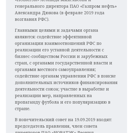
ВОДНЫЕ ВИДЫ СПОРТА
ОБРАЗОВАНИЕ
генерального директора ПАО «Газпром нефть»
Александра Дюкова (в феврале 2019 года
ХОККЕЙ С МЯЧОМ
ПРОИСШЕСТВИЯ
возглавил РФС).
Главными целями и задачами органа
являются: содействие эффективной
организации взаимоотношений РФС по
реализации его уставной деятельности с
бизнес-сообществом России и зарубежных
стран, с органами государственной власти и
органами местного самоуправления;
содействие органам управления РФС в поиске
дополнительных источников финансирования
деятельности союза; участие в выработке и
реализации мер, направленных на
пропаганду футбола и его популяризацию в
стране.
В попечительский совет на 19.09.2019 входят:
председатель правления, член совета
директоров ПАО «НОВАТЭК» Леонид