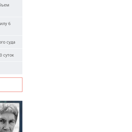
бъем
илу 6
го суда
0 суток