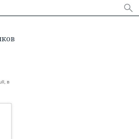
иков
l, в