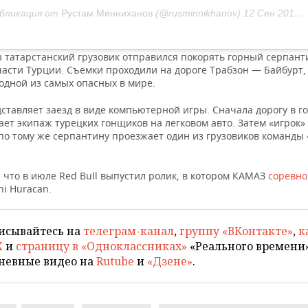
бликация от
Рустам Минниханов
(@rusminnikhanov)
12 Сен 2019 в 3:55 PDT
з татарстанский грузовик отправился покорять горный серпант
части Турции. Съемки проходили на дороге Трабзон — Байбурт,
одной из самых опасных в мире.
ставляет заезд в виде компьютерной игры. Сначала дорогу в г
ет экипаж турецких гонщиков на легковом авто. Затем «игрок»
по тому же серпантину проезжает один из грузовиков команды
 что в июле Red Bull выпустил ролик, в котором КАМАЗ
соревно
i Huracan.
исывайтесь на
телеграм-канал
,
группу «ВКонтакте»
,
к
X
и
страницу в «Одноклассниках»
«Реального времени»
невные видео на
Rutube
и
«Дзене»
.