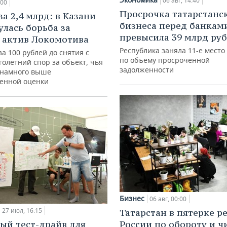
06 авг, 14:40
:00
Просрочка татарстанс
а 2,4 млрд: в Казани
бизнеса перед банкам
улась борьба за
превысила 39 млрд ру
 актив Локомотива
Республика заняла 11-е место
за 100 рублей до снятия с
по объему просроченной
голетний спор за объект, чья
задолженности
 намного выше
венной оценки
Бизнес
06 авг, 00:00
27 июл, 16:15
Татарстан в пятерке р
ый тест-драйв для
России по обороту и ч