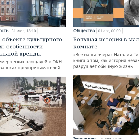
ость
Общество
31 июл, 18:10
01 авг, 00:00
в объекте культурного
Большая история в ма
я: особенности
комнате
альной аренды
«Все наши вчера» Наталии Ги
книга о том, как история нез
ммерческих площадей в ОКН
разрушает обычную жизнь
азанских предпринимателей
Экономика