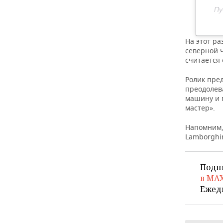
ВОДНЫЕ ВИДЫ СПОРТА
ОБРАЗОВАНИЕ
Пу
ХОККЕЙ С МЯЧОМ
ПРОИСШЕСТВИЯ
На этот ра
северной 
считается 
Ролик пред
преодолева
машину и 
мастер».
Напомним,
Lamborghin
Подп
в MA
Ежед