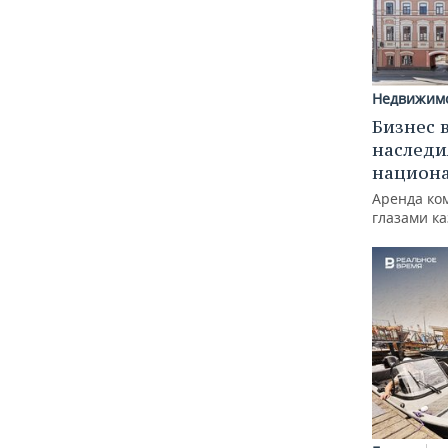
Недвижим
Бизнес 
наследи
национ
Аренда ко
глазами к