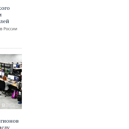
кого
и
блей
 в России
егионов
ислу