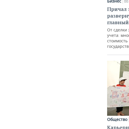
Бизнес
00
Причал з
разверн
главный
От сделки 
учета: мно
стоимость
государст
Общество
Карьерн