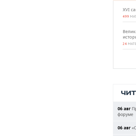
XVI с
499
МА
Велик
истор
24
МАТ
ЧИ
Пр
06 авг
форуме
«О
06 авг