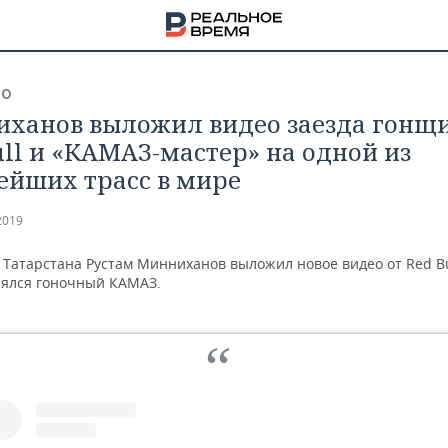
ВО
ханов выложил видео заезда гонщ
ull и «КАМАЗ-мастер» на одной из
ейших трасс в мире
2019
Татарстана Рустам Минниханов выложил новое видео от Red Bul
нялся гоночный КАМАЗ.
НА