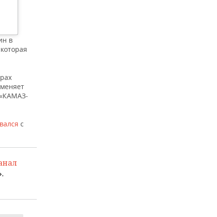
ин в
 которая
орах
 меняет
 «КАМАЗ-
вался
с
анал
.