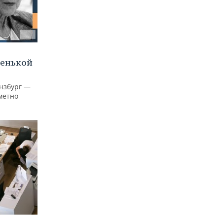
ленькой
нзбург —
аметно