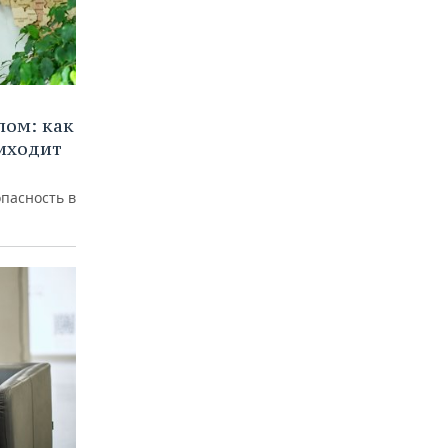
лом: как
иходит
пасность в