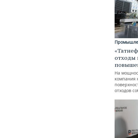
Промышле
«Татнеф
отходы 
повыше
На мощнос
компания 
поверхнос
отходов с