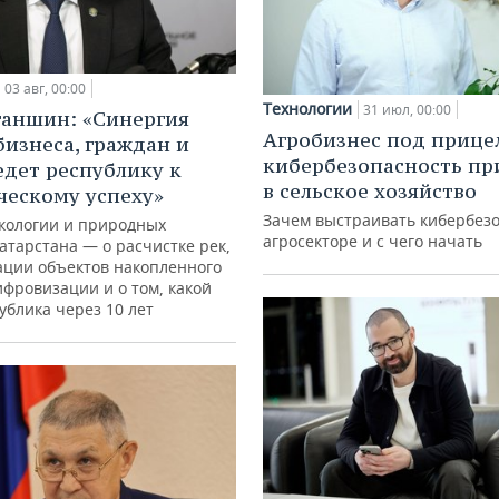
03 авг, 00:00
Технологии
31 июл, 00:00
ганшин: «Синергия
Агробизнес под прице
бизнеса, граждан и
кибербезопасность пр
едет республику к
в сельское хозяйство
ческому успеху»
Зачем выстраивать кибербезо
кологии и природных
агросекторе и с чего начать
атарстана — о расчистке рек,
ации объектов накопленного
ифровизации и о том, какой
ублика через 10 лет