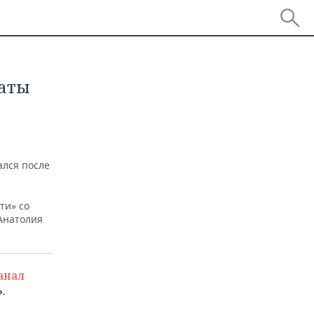
таты
ался после
ти» со
Анатолия
анал
.