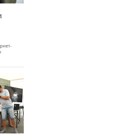
И
рнет-
ы