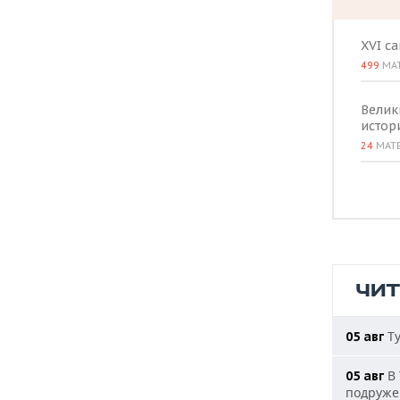
ВОДНЫЕ ВИДЫ СПОРТА
ОБРАЗОВАНИЕ
ХОККЕЙ С МЯЧОМ
ПРОИСШЕСТВИЯ
XVI с
499
МА
Велик
истор
24
МАТ
ЧИ
Ту
05 авг
В 
05 авг
подруже