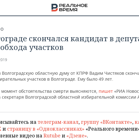
ВО
гограде скончался кандидат в депу
 обхода участков
2019
в Волгоградскую областную думу от КПРФ Вадим Чистяков сконч
ирательных участков в Волгограде. Ему было 49 лет.
 момент обстоятельства смерти выясняются,
пишет
«РИА Новос
а секретаря Волгоградской областной избирательной комиссии 
исывайтесь на
телеграм-канал
,
группу «ВКонтакте»
,
к
НА
X
и
страницу в «Одноклассниках»
«Реального времени»
невные видео на
Rutube
и
«Дзене»
.