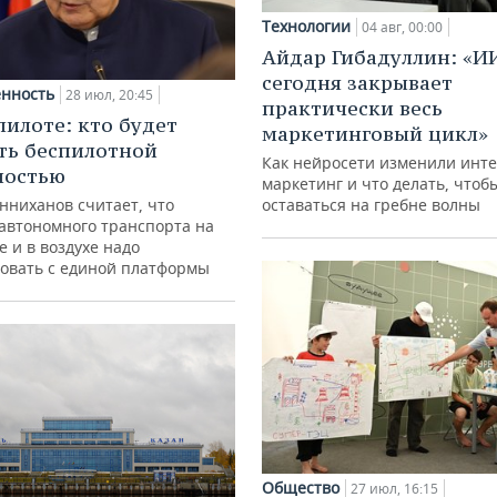
Технологии
04 авг, 00:00
Айдар Гибадуллин: «И
сегодня закрывает
нность
28 июл, 20:45
практически весь
пилоте: кто будет
маркетинговый цикл»
ть беспилотной
Как нейросети изменили инте
ностью
маркетинг и что делать, чтоб
нниханов считает, что
оставаться на гребне волны
автономного транспорта на
е и в воздухе надо
овать с единой платформы
Общество
27 июл, 16:15