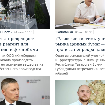
нность
Экономика
24 июл, 16:15
05 авг, 08:30
ть» превращает
«Развитие системы уч
в реагент для
рынка ценных бумаг —
ния нефтедобычи
процесс непрекращаю
тях ООО «ХимСервис»
Один из основателей учетной
начала производить
инфраструктуры рынка ценны
тно-активные вещества из
Республики Татарстан Еркин
обственного производства
Губайдуллин встречает 80-ле
юбилей