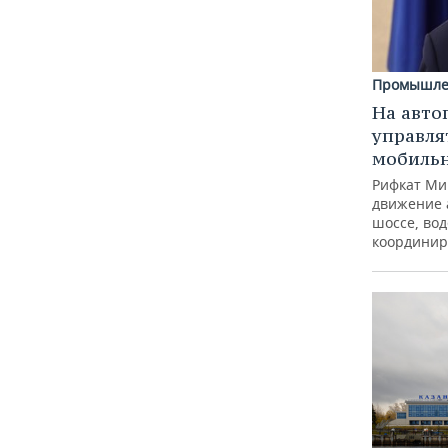
Промышле
На авто
управля
мобиль
Рифкат Ми
движение 
шоссе, вод
координир