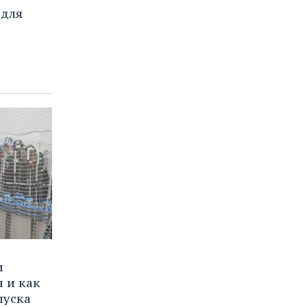
 для
и
 и как
пуска