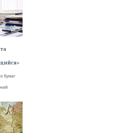
ета
щийся»
х бумаг
тний