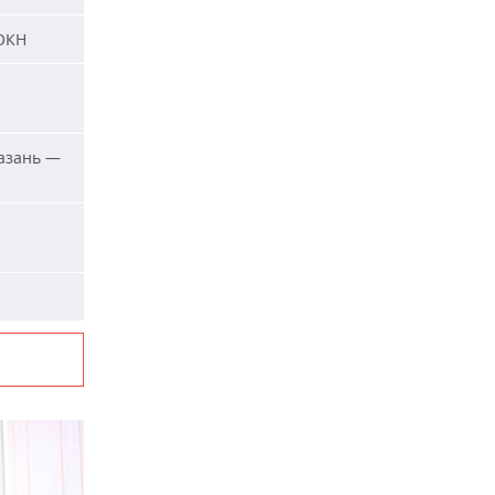
 ОКН
азань —