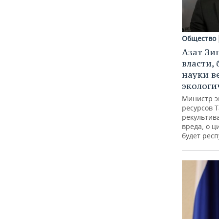
Общество
Азат Зи
власти, 
науки в
экологи
Министр э
ресурсов Т
рекультив
вреда, о ц
будет респ