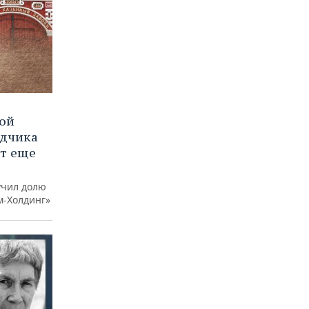
вой
ядчика
ют еще
учил долю
м-Холдинг»