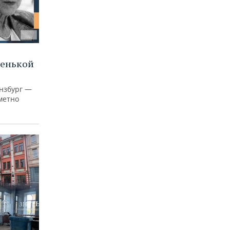
ленькой
нзбург —
аметно