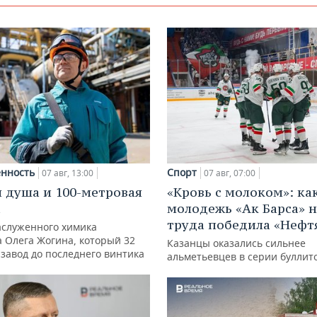
нность
Спорт
07 авг, 13:00
07 авг, 07:00
 душа и 100-метровая
«Кровь с молоком»: ка
а
молодежь «Ак Барса» н
труда победила «Нефт
аслуженного химика
а Олега Жогина, который 32
Казанцы оказались сильнее
 завод до последнего винтика
альметьевцев в серии буллит