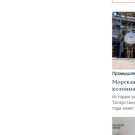
Промышле
Морская
колонн
История з
Татарстан
года знает