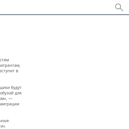
стям
мигрантам,
вступит в
щики будут
обузой для
ом», —
ммиграции
ьные
и».