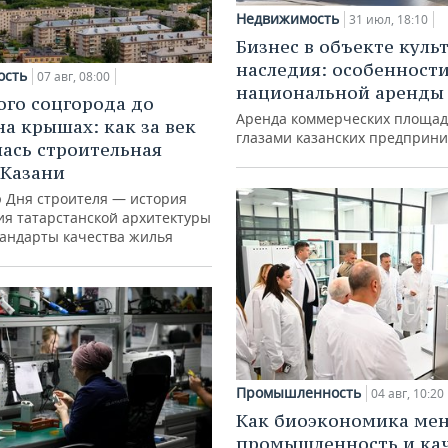
Недвижимость
31 июл, 18:10
Бизнес в объекте куль
наследия: особенност
ость
07 авг, 08:00
национальной аренды
ого соцгорода до
Аренда коммерческих площад
на крышах: как за век
глазами казанских предприн
ась строительная
 Казани
ю Дня строителя — история
ия татарстанской архитектуры
тандарты качества жилья
Промышленность
04 авг, 10:20
Как биоэкономика ме
промышленность и ка