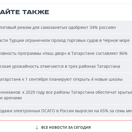
ТАЙТЕ ТАКЖЕ
оговый режим для самозанятых одобряют 34% россиян
сти Турции ограничили проход торговых судов в Черное море
овность программы «Наш двор» в Татарстане составляет 86%
окая урожайность отмечается в трех районах Татарстана
атарстане к 1 сентября планируют открыть 4 новые школы
ниханов: к 2029 году все районы Татарстана обеспечат крыт
и аренами
дажи электронных ОСАГО в России выросли на 65% за семь ме
ВСЕ НОВОСТИ ЗА СЕГОДНЯ