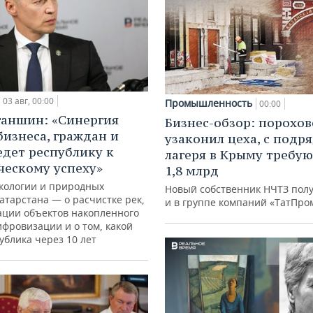
03 авг, 00:00
Промышленность
00:00
ганшин: «Синергия
Бизнес-обзор: порохо
бизнеса, граждан и
узаконил цеха, с подр
едет республику к
лагеря в Крыму требу
ческому успеху»
1,8 млрд
кологии и природных
Новый собственник НЧТЗ пол
атарстана — о расчистке рек,
и в группе компаний «ТатПро
ации объектов накопленного
ифровизации и о том, какой
ублика через 10 лет