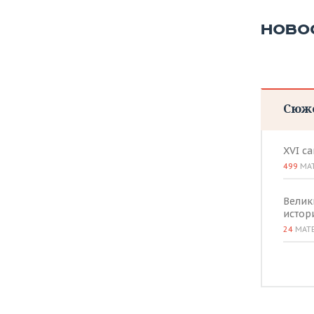
ВОДНЫЕ ВИДЫ СПОРТА
ОБРАЗОВАНИЕ
НОВО
ХОККЕЙ С МЯЧОМ
ПРОИСШЕСТВИЯ
Сюж
XVI с
499
МА
Велик
истор
24
МАТ