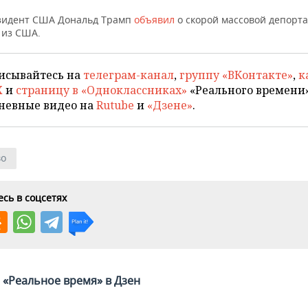
зидент США Дональд Трамп
объявил
о скорой массовой депорт
 из США.
исывайтесь на
телеграм-канал
,
группу «ВКонтакте»
,
к
X
и
страницу в «Одноклассниках»
«Реального времени»
невные видео на
Rutube
и
«Дзене»
.
во
сь в соцсетях
«Реальное время» в Дзен