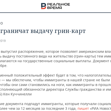
ВО
граничат выдачу грин-карт
2019
 выпустил распоряжение, которое позволяет американским вла
ь выдачу постоянного вида на жительство (грин-карты) тем им
олагаются на государственные социальные выплаты. Документ 
ябре.
менный положительный эффект будет в том, что налогоплатель
— мы обеспечим, чтобы иммигранты в нашей стране не были 
 чтобы они сами становились на ноги, как иммигранты в прошл
сполняющий обязанности директора Службы гражданства и и
S) Кен Куччинелли
НА
вие документа подпадут иммигранты, которые получали социал
лее чем за 12 месяцев за последние 3 года,
пишет
«РИА Новост