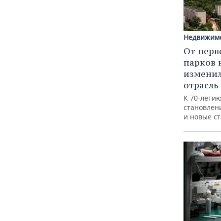
Недвижим
От перв
парков 
изменил
отрасль
К 70-лети
становлен
и новые с