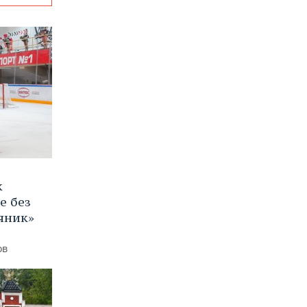
к
е без
яник»
ов