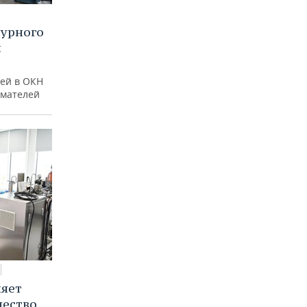
турного
и
ей в ОКН
имателей
няет
чество