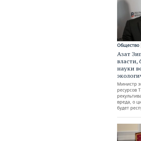
Общество
Азат Зи
власти, 
науки в
экологи
Министр э
ресурсов Т
рекультив
вреда, о ц
будет респ