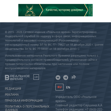
© 2015 - 2026 Сетевое издание «Реальное время» Зарегистрировано
Федеральной службой по надзору в сфере связи, информационных
технологий и массовых коммуникаций (Роскомнадзор) –
регистрационный номер ЭЛ № ФС 77 - 79627 от 18 декабря 2020 г. (ранее
свидетельство Эл № ФС 77-59331 от 18 сентября 2014 г.)
Использование материалов Реального Времени разрешено только с
предварительного согласия правообладателей, упоминание сайта и
прямая гиперссылка обязательны при частичном или полном
воспроизведении материалов.
18+
RU
EN
РЕДАКЦИЯ
РЕКЛАМА
Учредитель ООО «Реальное
ПРАВОВАЯ ИНФОРМАЦИЯ
время»
Главный редактор Саушина А.А.
ПОЛИТИКА О ПЕРСОНАЛЬНЫХ
Телефон редакции: +7 (843) 222-
ДАННЫХ