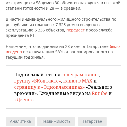
ВОДНЫЕ ВИДЫ СПОРТА
ОБРАЗОВАНИЕ
из строящихся 58 домов 30 объектов находятся в высокой
степени готовности и 28 — в средней.
ХОККЕЙ С МЯЧОМ
ПРОИСШЕСТВИЯ
В части индивидуального жилищного строительства по
республике из плановых 7 325 домов введено в
эксплуатацию 5 336 объектов,
передает
пресс-служба
президента РТ.
Напомним, что по данным на 28 июня в Татарстане
было
введено
в эксплуатацию 58% от запланированного на
текущий год жилья.
Подписывайтесь на
телеграм-канал
,
группу «ВКонтакте»
,
канал в MAX
и
страницу в «Одноклассниках»
«Реального
времени». Ежедневные видео на
Rutube
и
«Дзене»
.
Аналитика
Недвижимость
Татарстан