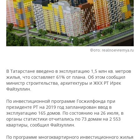
НЕФТЕХИМИЯ
РОЗНИЧНАЯ ТОРГОВЛЯ
НОВОСТИ ТЕХНОЛОГИЙ
МЕРОПРИЯТИЯ
НЕФТЬ
ТРАНСПОРТ
IT
НОВОСТИ МЕРОПРИЯТИЙ
СПОРТ
ОПК
УСЛУГИ
МЕДИА
ВЫЕЗДНАЯ РЕДАКЦИЯ
НОВОСТИ СПОРТА
ОБЩЕСТВО
ЭНЕРГЕТИКА
Фото: realnoevremya.ru
ТЕЛЕКОММУНИКАЦИИ
БИЗНЕС-БРАНЧИ
ФУТБОЛ
НОВОСТИ ОБЩЕСТВА
ФОТОГАЛЕРЕЯ
ONLINE-КОНФЕРЕНЦИИ
ХОККЕЙ
ВЛАСТЬ
СЮЖЕТЫ
В Татарстане введено в эксплуатацию 1,5 млн кв. метров
жилья, что составляет 61% от плана. Об этом сообщил
министр строительства, архитектуры и ЖКХ РТ Ирек
ОТКРЫТАЯ ЛЕКЦИЯ
БАСКЕТБОЛ
ИНФРАСТРУКТУРА
СПРАВОЧНИК
Файзуллин.
ВОЛЕЙБОЛ
ИСТОРИЯ
СПИСОК ПЕРСОН
ПОЛНАЯ ВЕРСИЯ
По инвестиционной программе Госжилфонда при
президенте РТ на 2019 год запланирован ввод в
КИБЕРСПОРТ
КУЛЬТУРА
СПИСОК КОМПАНИЙ
эксплуатацию 165 домов. По состоянию на 26 июля, в
органы статистики отчитались по 73 домам на 2 553
квартиры, сообщил Файзуллин.
ФИГУРНОЕ КАТАНИЕ
МЕДИЦИНА
По программе многоквартирного инвестиционного жилья