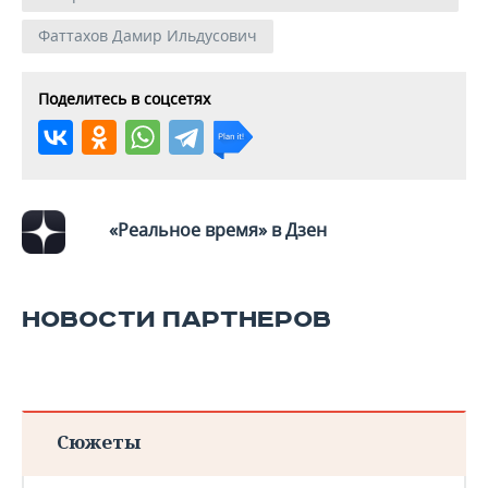
ВОДНЫЕ ВИДЫ СПОРТА
ОБРАЗОВАНИЕ
Фаттахов Дамир Ильдусович
ХОККЕЙ С МЯЧОМ
ПРОИСШЕСТВИЯ
Поделитесь в соцсетях
«Реальное время» в Дзен
НОВОСТИ ПАРТНЕРОВ
Сюжеты