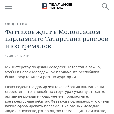
РЕГИОНЫ
ОБЩЕСТВО
Фаттахов ждет в Молодежном
БАШКОРТОСТАН
НОВОСТИ
парламенте Татарстана рэперов
ТАТАРСТАН
АНАЛИТИКА
и экстремалов
УДМУРТИЯ
НОВОСТИ АНАЛИТИКИ
ЭКОНОМИКА
12:48, 23.07.2019
ДЕКЛАРАЦИИ О ДОХОДАХ
НОВОСТИ ЭКОНОМИКИ
ПРОМЫШЛЕННОСТЬ
Министерству по делам молодежи Татарстана важно,
чтобы в новом Молодежном парламенте республики
КОРОЛИ ГОСЗАКАЗА ПФО
ФИНАНСЫ
НОВОСТИ
НЕДВИЖИМОСТЬ
были представители разных аудиторий.
ПРОМЫШЛЕННОСТИ
Глава ведомства Дамир Фаттахов обратил внимание на
ВУЗЫ ТАТАРСТАНА
БАНКИ
НОВОСТИ НЕДВИЖИМОСТИ
АВТО
стереотип, что в подобных структурах участвуют только
АГРОПРОМ
активные молодые люди, «некие провластные,
КОМУ ПРИНАДЛЕЖАТ
БЮДЖЕТ
НОВОСТИ АВТО
БИЗНЕС
конъюнктурные ребята». Фаттахов подчеркнул, что очень
ТОРГОВЫЕ ЦЕНТРЫ
МАШИНОСТРОЕНИЕ
важно сформировать парламент из разных молодых
ТАТАРСТАНА
людей. «Неважно, рэпер он, экстремальщик. Нам важно,
ИНВЕСТИЦИИ
НОВОСТИ БИЗНЕСА
ТЕХНОЛОГИИ