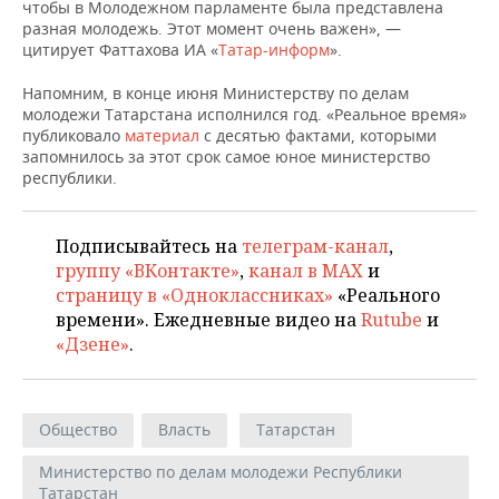
НЕФТЕХИМИЯ
чтобы в Молодежном парламенте была представлена
разная молодежь. Этот момент очень важен», —
РОЗНИЧНАЯ ТОРГОВЛЯ
НОВОСТИ ТЕХНОЛОГИЙ
МЕРОПРИЯТИЯ
цитирует Фаттахова ИА «
Татар-информ
».
НЕФТЬ
ТРАНСПОРТ
IT
НОВОСТИ МЕРОПРИЯТИЙ
СПОРТ
Напомним, в конце июня Министерству по делам
ОПК
молодежи Татарстана исполнился год. «Реальное время»
публиковало
материал
с десятью фактами, которыми
УСЛУГИ
МЕДИА
ВЫЕЗДНАЯ РЕДАКЦИЯ
НОВОСТИ СПОРТА
ОБЩЕСТВО
запомнилось за этот срок самое юное министерство
ЭНЕРГЕТИКА
республики.
ТЕЛЕКОММУНИКАЦИИ
БИЗНЕС-БРАНЧИ
ФУТБОЛ
НОВОСТИ ОБЩЕСТВА
ФОТОГАЛЕРЕЯ
Подписывайтесь на
телеграм-канал
,
ONLINE-КОНФЕРЕНЦИИ
ХОККЕЙ
ВЛАСТЬ
СЮЖЕТЫ
группу «ВКонтакте»
,
канал в MAX
и
страницу в «Одноклассниках»
«Реального
ОТКРЫТАЯ ЛЕКЦИЯ
БАСКЕТБОЛ
ИНФРАСТРУКТУРА
СПРАВОЧНИК
времени». Ежедневные видео на
Rutube
и
«Дзене»
.
ВОЛЕЙБОЛ
ИСТОРИЯ
СПИСОК ПЕРСОН
ПОЛНАЯ ВЕРСИЯ
КИБЕРСПОРТ
КУЛЬТУРА
СПИСОК КОМПАНИЙ
Общество
Власть
Татарстан
ФИГУРНОЕ КАТАНИЕ
МЕДИЦИНА
Министерство по делам молодежи Республики
Татарстан