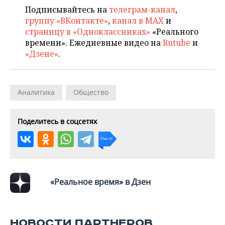
ВОДНЫЕ ВИДЫ СПОРТА
ОБРАЗОВАНИЕ
Подписывайтесь на
телеграм-канал
,
группу «ВКонтакте»
,
канал в MAX
и
ХОККЕЙ С МЯЧОМ
ПРОИСШЕСТВИЯ
страницу в «Одноклассниках»
«Реального
времени». Ежедневные видео на
Rutube
и
«Дзене»
.
Аналитика
Общество
Поделитесь в соцсетях
«Реальное время» в Дзен
НОВОСТИ ПАРТНЕРОВ