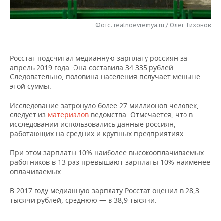
НЕФТЕХИМИЯ
РОЗНИЧНАЯ ТОРГОВЛЯ
НОВОСТИ ТЕХНОЛОГИЙ
МЕРОПРИЯТИЯ
НЕФТЬ
Фото: realnoevremya.ru / Олег Тихонов
ТРАНСПОРТ
IT
НОВОСТИ МЕРОПРИЯТИЙ
СПОРТ
ОПК
Росстат подсчитал медианную зарплату россиян за
УСЛУГИ
МЕДИА
ВЫЕЗДНАЯ РЕДАКЦИЯ
НОВОСТИ СПОРТА
ОБЩЕСТВО
апрель 2019 года. Она составила 34 335 рублей.
ЭНЕРГЕТИКА
Следовательно, половина населения получает меньше
ТЕЛЕКОММУНИКАЦИИ
БИЗНЕС-БРАНЧИ
ФУТБОЛ
НОВОСТИ ОБЩЕСТВА
этой суммы.
ФОТОГАЛЕРЕЯ
Исследование затронуло более 27 миллионов человек,
ONLINE-КОНФЕРЕНЦИИ
ХОККЕЙ
ВЛАСТЬ
СЮЖЕТЫ
следует из
материалов
ведомства. Отмечается, что в
исследовании использовались данные россиян,
ОТКРЫТАЯ ЛЕКЦИЯ
БАСКЕТБОЛ
ИНФРАСТРУКТУРА
СПРАВОЧНИК
работающих на средних и крупных предприятиях.
При этом зарплаты 10% наиболее высокооплачиваемых
ВОЛЕЙБОЛ
ИСТОРИЯ
СПИСОК ПЕРСОН
ПОЛНАЯ ВЕРСИЯ
работников в 13 раз превышают зарплаты 10% наименее
оплачиваемых
КИБЕРСПОРТ
КУЛЬТУРА
СПИСОК КОМПАНИЙ
В 2017 году медианную зарплату Росстат оценил в 28,3
ФИГУРНОЕ КАТАНИЕ
МЕДИЦИНА
тысячи рублей, среднюю — в 38,9 тысячи.