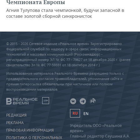
Чемпионата Европы
Агния Тулупова стала чемпионкой, будучи запасной в
составе золотой сборной синхронисток
© 2015 - 2026 Сетевое издание «Реальное время» Зарегистрировано
Федеральной службой по надзору в сфере связи, информационных
технологий и массовых коммуникаций (Роскомнадзор) –
регистрационный номер ЭЛ № ФС 77 - 79627 от 18 декабря 2020 г. (ранее
свидетельство Эл № ФС 77-59331 от 18 сентября 2014 г.)
Использование материалов Реального Времени разрешено только с
предварительного согласия правообладателей, упоминание сайта и
прямая гиперссылка обязательны при частичном или полном
воспроизведении материалов.
18+
RU
EN
РЕДАКЦИЯ
РЕКЛАМА
Учредитель ООО «Реальное
ПРАВОВАЯ ИНФОРМАЦИЯ
время»
Главный редактор Саушина А.А.
ПОЛИТИКА О ПЕРСОНАЛЬНЫХ