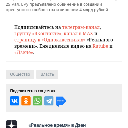
ВОДНЫЕ ВИДЫ СПОРТА
ОБРАЗОВАНИЕ
25 мая. Ему предъявлено обвинение в создании
преступного сообщества и хищении 4 млрд рублей.
ХОККЕЙ С МЯЧОМ
ПРОИСШЕСТВИЯ
Подписывайтесь на
телеграм-канал
,
группу «ВКонтакте»
,
канал в MAX
и
страницу в «Одноклассниках»
«Реального
времени». Ежедневные видео на
Rutube
и
«Дзене»
.
Общество
Власть
Поделитесь в соцсетях
«Реальное время» в Дзен