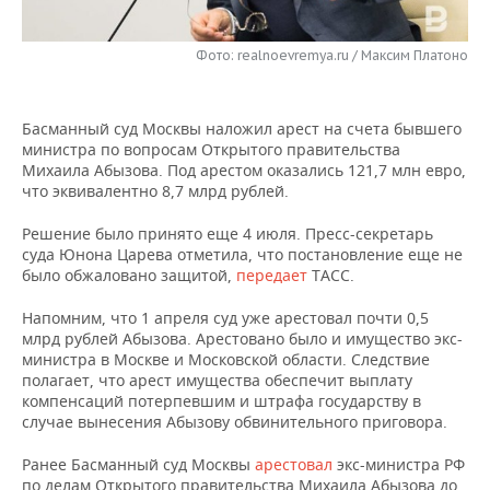
НЕФТЕХИМИЯ
РОЗНИЧНАЯ ТОРГОВЛЯ
НОВОСТИ ТЕХНОЛОГИЙ
МЕРОПРИЯТИЯ
НЕФТЬ
Фото: realnoevremya.ru / Максим Платоно
ТРАНСПОРТ
IT
НОВОСТИ МЕРОПРИЯТИЙ
СПОРТ
ОПК
Басманный суд Москвы наложил арест на счета бывшего
УСЛУГИ
МЕДИА
ВЫЕЗДНАЯ РЕДАКЦИЯ
НОВОСТИ СПОРТА
ОБЩЕСТВО
министра по вопросам Открытого правительства
ЭНЕРГЕТИКА
Михаила Абызова. Под арестом оказались 121,7 млн евро,
ТЕЛЕКОММУНИКАЦИИ
БИЗНЕС-БРАНЧИ
ФУТБОЛ
НОВОСТИ ОБЩЕСТВА
что эквивалентно 8,7 млрд рублей.
ФОТОГАЛЕРЕЯ
Решение было принято еще 4 июля. Пресс-секретарь
ONLINE-КОНФЕРЕНЦИИ
ХОККЕЙ
ВЛАСТЬ
СЮЖЕТЫ
суда Юнона Царева отметила, что постановление еще не
было обжаловано защитой,
передает
ТАСС.
ОТКРЫТАЯ ЛЕКЦИЯ
БАСКЕТБОЛ
ИНФРАСТРУКТУРА
СПРАВОЧНИК
Напомним, что 1 апреля суд уже арестовал почти 0,5
млрд рублей Абызова. Арестовано было и имущество экс-
ВОЛЕЙБОЛ
ИСТОРИЯ
СПИСОК ПЕРСОН
ПОЛНАЯ ВЕРСИЯ
министра в Москве и Московской области. Следствие
полагает, что арест имущества обеспечит выплату
КИБЕРСПОРТ
КУЛЬТУРА
СПИСОК КОМПАНИЙ
компенсаций потерпевшим и штрафа государству в
случае вынесения Абызову обвинительного приговора.
ФИГУРНОЕ КАТАНИЕ
МЕДИЦИНА
Ранее Басманный суд Москвы
арестовал
экс-министра РФ
по делам Открытого правительства Михаила Абызова до