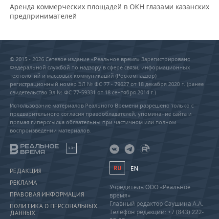
Аренда коммерческих площадей в ОКН глазами казанских
предпринимателей
© 2015 - 2026 Сетевое издание «Реальное время» Зарегистрировано
Федеральной службой по надзору в сфере связи, информационных
технологий и массовых коммуникаций (Роскомнадзор) –
регистрационный номер ЭЛ № ФС 77 - 79627 от 18 декабря 2020 г. (ранее
свидетельство Эл № ФС 77-59331 от 18 сентября 2014 г.)
Использование материалов Реального Времени разрешено только с
предварительного согласия правообладателей, упоминание сайта и
прямая гиперссылка обязательны при частичном или полном
воспроизведении материалов.
18+
RU
EN
РЕДАКЦИЯ
РЕКЛАМА
Учредитель ООО «Реальное
ПРАВОВАЯ ИНФОРМАЦИЯ
время»
Главный редактор Саушина А.А.
ПОЛИТИКА О ПЕРСОНАЛЬНЫХ
Телефон редакции: +7 (843) 222-
ДАННЫХ