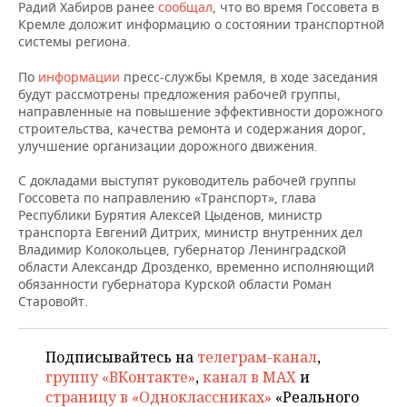
НЕФТЕХИМИЯ
Радий Хабиров ранее
сообщал
, что во время Госсовета в
Кремле доложит информацию о состоянии транспортной
РОЗНИЧНАЯ ТОРГОВЛЯ
НОВОСТИ ТЕХНОЛОГИЙ
МЕРОПРИЯТИЯ
системы региона.
НЕФТЬ
ТРАНСПОРТ
IT
НОВОСТИ МЕРОПРИЯТИЙ
СПОРТ
По
информации
пресс-службы Кремля, в ходе заседания
ОПК
будут рассмотрены предложения рабочей группы,
направленные на повышение эффективности дорожного
УСЛУГИ
МЕДИА
ВЫЕЗДНАЯ РЕДАКЦИЯ
НОВОСТИ СПОРТА
ОБЩЕСТВО
строительства, качества ремонта и содержания дорог,
ЭНЕРГЕТИКА
улучшение организации дорожного движения.
ТЕЛЕКОММУНИКАЦИИ
БИЗНЕС-БРАНЧИ
ФУТБОЛ
НОВОСТИ ОБЩЕСТВА
ФОТОГАЛЕРЕЯ
С докладами выступят руководитель рабочей группы
Госсовета по направлению «Транспорт», глава
ONLINE-КОНФЕРЕНЦИИ
ХОККЕЙ
ВЛАСТЬ
СЮЖЕТЫ
Республики Бурятия Алексей Цыденов, министр
транспорта Евгений Дитрих, министр внутренних дел
ОТКРЫТАЯ ЛЕКЦИЯ
БАСКЕТБОЛ
ИНФРАСТРУКТУРА
СПРАВОЧНИК
Владимир Колокольцев, губернатор Ленинградской
области Александр Дрозденко, временно исполняющий
обязанности губернатора Курской области Роман
ВОЛЕЙБОЛ
ИСТОРИЯ
СПИСОК ПЕРСОН
ПОЛНАЯ ВЕРСИЯ
Старовойт.
КИБЕРСПОРТ
КУЛЬТУРА
СПИСОК КОМПАНИЙ
Подписывайтесь на
телеграм-канал
,
ФИГУРНОЕ КАТАНИЕ
МЕДИЦИНА
группу «ВКонтакте»
,
канал в MAX
и
страницу в «Одноклассниках»
«Реального