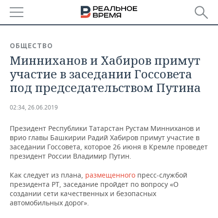
РЕГИОНЫ
ОБЩЕСТВО
Минниханов и Хабиров примут
БАШКОРТОСТАН
НОВОСТИ
участие в заседании Госсовета
ТАТАРСТАН
АНАЛИТИКА
под председательством Путина
УДМУРТИЯ
НОВОСТИ АНАЛИТИКИ
ЭКОНОМИКА
02:34, 26.06.2019
ДЕКЛАРАЦИИ О ДОХОДАХ
НОВОСТИ ЭКОНОМИКИ
ПРОМЫШЛЕННОСТЬ
Президент Республики Татарстан Рустам Минниханов и
врио главы Башкирии Радий Хабиров примут участие в
КОРОЛИ ГОСЗАКАЗА ПФО
ФИНАНСЫ
НОВОСТИ
НЕДВИЖИМОСТЬ
заседании Госсовета, которое 26 июня в Кремле проведет
ПРОМЫШЛЕННОСТИ
президент России Владимир Путин.
ВУЗЫ ТАТАРСТАНА
БАНКИ
НОВОСТИ НЕДВИЖИМОСТИ
АВТО
Как следует из плана,
размещенного
пресс-службой
АГРОПРОМ
президента РТ, заседание пройдет по вопросу «О
КОМУ ПРИНАДЛЕЖАТ
БЮДЖЕТ
НОВОСТИ АВТО
БИЗНЕС
создании сети качественных и безопасных
ТОРГОВЫЕ ЦЕНТРЫ
МАШИНОСТРОЕНИЕ
автомобильных дорог».
ТАТАРСТАНА
ИНВЕСТИЦИИ
НОВОСТИ БИЗНЕСА
ТЕХНОЛОГИИ