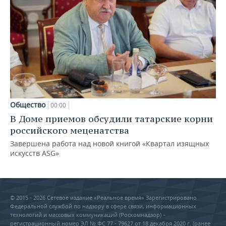
Общество
00:00
В Доме приемов обсудили татарские корни
российского меценатства
Завершена работа над новой книгой «Квартал изящных
искусств ASG»
© 2015 - 2026 Сетевое издание «Реальное время» Зарегистрировано
Федеральной службой по надзору в сфере связи, информационных
технологий и массовых коммуникаций (Роскомнадзор) –
регистрационный номер ЭЛ № ФС 77 - 79627 от 18 декабря 2020 г. (ранее