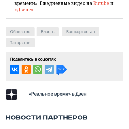
ВОДНЫЕ ВИДЫ СПОРТА
ОБРАЗОВАНИЕ
времени». Ежедневные видео на
Rutube
и
«Дзене»
.
ХОККЕЙ С МЯЧОМ
ПРОИСШЕСТВИЯ
Общество
Власть
Башкортостан
Татарстан
Поделитесь в соцсетях
«Реальное время» в Дзен
НОВОСТИ ПАРТНЕРОВ