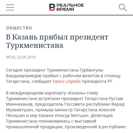
РЕГИОНЫ
ОБЩЕСТВО
В Казань прибыл президент
БАШКОРТОСТАН
НОВОСТИ
Туркменистана
ТАТАРСТАН
АНАЛИТИКА
09:50, 23.06.2019
УДМУРТИЯ
НОВОСТИ АНАЛИТИКИ
ЭКОНОМИКА
Сегодня президент Туркменистана Гурбангулы
Бердымухамедов прибыл с рабочим визитом в столицу
ДЕКЛАРАЦИИ О ДОХОДАХ
НОВОСТИ ЭКОНОМИКИ
ПРОМЫШЛЕННОСТЬ
Татарстана, сообщает
пресс-служба
президента РТ.
КОРОЛИ ГОСЗАКАЗА ПФО
ФИНАНСЫ
НОВОСТИ
НЕДВИЖИМОСТЬ
В международном аэропорту «Казань» главу
ПРОМЫШЛЕННОСТИ
Туркменистана встретили президент Татарстана Рустам
ВУЗЫ ТАТАРСТАНА
БАНКИ
НОВОСТИ НЕДВИЖИМОСТИ
АВТО
Минниханов, председатель Госсовета республики Фарид
АГРОПРОМ
Мухаметшин, премьер-министр Татарстана Алексей
Песошин и мэр Казани Ильсур Метшин. Делегация
КОМУ ПРИНАДЛЕЖАТ
БЮДЖЕТ
НОВОСТИ АВТО
БИЗНЕС
Туркменистана познакомилась с выставкой
ТОРГОВЫЕ ЦЕНТРЫ
МАШИНОСТРОЕНИЕ
ТАТАРСТАНА
промышленной продукции, произведенной в республике.
ИНВЕСТИЦИИ
НОВОСТИ БИЗНЕСА
ТЕХНОЛОГИИ