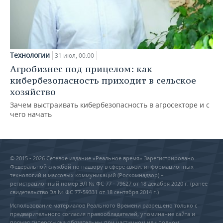
Технологии
31 июл, 00:00
Агробизнес под прицелом: как
кибербезопасность приходит в сельское
хозяйство
Зачем выстраивать кибербезопасность в агросекторе и с
чего начать
© 2015 - 2026 Сетевое издание «Реальное время» Зарегистрировано
Федеральной службой по надзору в сфере связи, информационных
технологий и массовых коммуникаций (Роскомнадзор) –
регистрационный номер ЭЛ № ФС 77 - 79627 от 18 декабря 2020 г. (ранее
свидетельство Эл № ФС 77-59331 от 18 сентября 2014 г.)
Использование материалов Реального Времени разрешено только с
предварительного согласия правообладателей, упоминание сайта и
прямая гиперссылка обязательны при частичном или полном