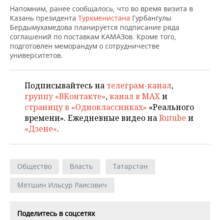
НЕФТЕХИМИЯ
Напомним, ранее сообщалось, что во время визита в
Казань президента
РОЗНИЧНАЯ ТОРГОВЛЯ
НОВОСТИ ТЕХНОЛОГИЙ
Туркменистана
Гурбангулы
МЕРОПРИЯТИЯ
НЕФТЬ
Бердымухамедова планируется подписание ряда
соглашений по поставкам КАМАЗов. Кроме того,
ТРАНСПОРТ
IT
НОВОСТИ МЕРОПРИЯТИЙ
СПОРТ
подготовлен меморандум о сотрудничестве
ОПК
университетов.
УСЛУГИ
МЕДИА
ВЫЕЗДНАЯ РЕДАКЦИЯ
НОВОСТИ СПОРТА
ОБЩЕСТВО
ЭНЕРГЕТИКА
Подписывайтесь на
телеграм-канал
,
ТЕЛЕКОММУНИКАЦИИ
БИЗНЕС-БРАНЧИ
ФУТБОЛ
НОВОСТИ ОБЩЕСТВА
ФОТОГАЛЕРЕЯ
группу «ВКонтакте»
,
канал в MAX
и
страницу в «Одноклассниках»
«Реального
ONLINE-КОНФЕРЕНЦИИ
ХОККЕЙ
ВЛАСТЬ
СЮЖЕТЫ
времени». Ежедневные видео на
Rutube
и
«Дзене»
.
ОТКРЫТАЯ ЛЕКЦИЯ
БАСКЕТБОЛ
ИНФРАСТРУКТУРА
СПРАВОЧНИК
ВОЛЕЙБОЛ
ИСТОРИЯ
СПИСОК ПЕРСОН
ПОЛНАЯ ВЕРСИЯ
Общество
Власть
Татарстан
КИБЕРСПОРТ
КУЛЬТУРА
СПИСОК КОМПАНИЙ
Метшин Ильсур Раисович
ФИГУРНОЕ КАТАНИЕ
МЕДИЦИНА
Поделитесь в соцсетях