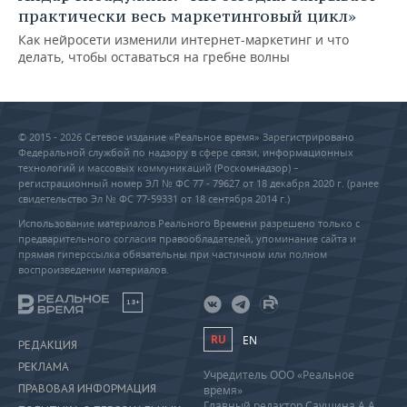
практически весь маркетинговый цикл»
Как нейросети изменили интернет-маркетинг и что
делать, чтобы оставаться на гребне волны
© 2015 - 2026 Сетевое издание «Реальное время» Зарегистрировано
Федеральной службой по надзору в сфере связи, информационных
технологий и массовых коммуникаций (Роскомнадзор) –
регистрационный номер ЭЛ № ФС 77 - 79627 от 18 декабря 2020 г. (ранее
свидетельство Эл № ФС 77-59331 от 18 сентября 2014 г.)
Использование материалов Реального Времени разрешено только с
предварительного согласия правообладателей, упоминание сайта и
прямая гиперссылка обязательны при частичном или полном
воспроизведении материалов.
18+
RU
EN
РЕДАКЦИЯ
РЕКЛАМА
Учредитель ООО «Реальное
ПРАВОВАЯ ИНФОРМАЦИЯ
время»
Главный редактор Саушина А.А.