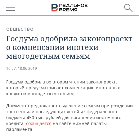
РЕГИОНЫ
ОБЩЕСТВО
Госдума одобрила законопроект
БАШКОРТОСТАН
НОВОСТИ
о компенсации ипотеки
ТАТАРСТАН
АНАЛИТИКА
многодетным семьям
УДМУРТИЯ
НОВОСТИ АНАЛИТИКИ
ЭКОНОМИКА
16:57, 18.06.2019
ДЕКЛАРАЦИИ О ДОХОДАХ
НОВОСТИ ЭКОНОМИКИ
ПРОМЫШЛЕННОСТЬ
Госдума одобрила во втором чтении законопроект,
который предусматривает компенсацию ипотечных
КОРОЛИ ГОСЗАКАЗА ПФО
ФИНАНСЫ
НОВОСТИ
НЕДВИЖИМОСТЬ
кредитов многодетным семьям.
ПРОМЫШЛЕННОСТИ
Документ предполагает выделение семьям при рождении
ВУЗЫ ТАТАРСТАНА
БАНКИ
НОВОСТИ НЕДВИЖИМОСТИ
АВТО
третьего или последующих детей из федерального
АГРОПРОМ
бюджета 450 тыс. рублей для погашения ипотечного
КОМУ ПРИНАДЛЕЖАТ
БЮДЖЕТ
НОВОСТИ АВТО
БИЗНЕС
кредита,
сообщается
на сайте нижней палаты
ТОРГОВЫЕ ЦЕНТРЫ
МАШИНОСТРОЕНИЕ
парламента.
ТАТАРСТАНА
ИНВЕСТИЦИИ
НОВОСТИ БИЗНЕСА
ТЕХНОЛОГИИ