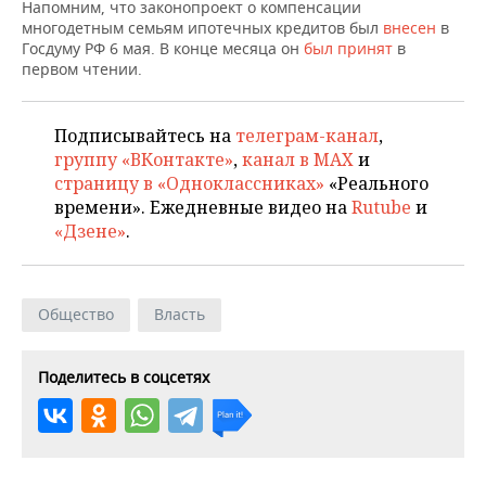
НЕФТЕХИМИЯ
Напомним, что законопроект о компенсации
многодетным семьям ипотечных кредитов был
внесен
в
РОЗНИЧНАЯ ТОРГОВЛЯ
НОВОСТИ ТЕХНОЛОГИЙ
МЕРОПРИЯТИЯ
Госдуму РФ 6 мая. В конце месяца он
был принят
в
НЕФТЬ
первом чтении.
ТРАНСПОРТ
IT
НОВОСТИ МЕРОПРИЯТИЙ
СПОРТ
ОПК
Подписывайтесь на
телеграм-канал
,
УСЛУГИ
МЕДИА
ВЫЕЗДНАЯ РЕДАКЦИЯ
НОВОСТИ СПОРТА
ОБЩЕСТВО
ЭНЕРГЕТИКА
группу «ВКонтакте»
,
канал в MAX
и
страницу в «Одноклассниках»
«Реального
ТЕЛЕКОММУНИКАЦИИ
БИЗНЕС-БРАНЧИ
ФУТБОЛ
НОВОСТИ ОБЩЕСТВА
ФОТОГАЛЕРЕЯ
времени». Ежедневные видео на
Rutube
и
«Дзене»
.
ONLINE-КОНФЕРЕНЦИИ
ХОККЕЙ
ВЛАСТЬ
СЮЖЕТЫ
ОТКРЫТАЯ ЛЕКЦИЯ
БАСКЕТБОЛ
ИНФРАСТРУКТУРА
СПРАВОЧНИК
Общество
Власть
ВОЛЕЙБОЛ
ИСТОРИЯ
СПИСОК ПЕРСОН
ПОЛНАЯ ВЕРСИЯ
Поделитесь в соцсетях
КИБЕРСПОРТ
КУЛЬТУРА
СПИСОК КОМПАНИЙ
ФИГУРНОЕ КАТАНИЕ
МЕДИЦИНА