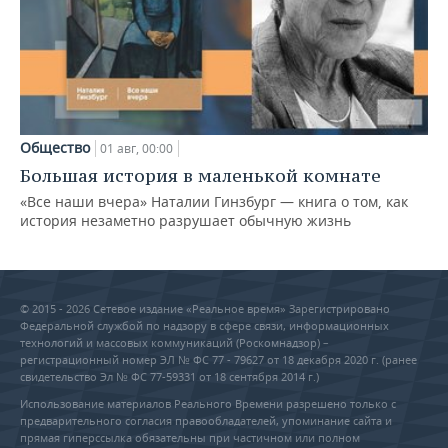
Общество
01 авг, 00:00
Большая история в маленькой комнате
«Все наши вчера» Наталии Гинзбург — книга о том, как
история незаметно разрушает обычную жизнь
© 2015 - 2026 Сетевое издание «Реальное время» Зарегистрировано
Федеральной службой по надзору в сфере связи, информационных
технологий и массовых коммуникаций (Роскомнадзор) –
регистрационный номер ЭЛ № ФС 77 - 79627 от 18 декабря 2020 г. (ранее
свидетельство Эл № ФС 77-59331 от 18 сентября 2014 г.)
Использование материалов Реального Времени разрешено только с
предварительного согласия правообладателей, упоминание сайта и
прямая гиперссылка обязательны при частичном или полном