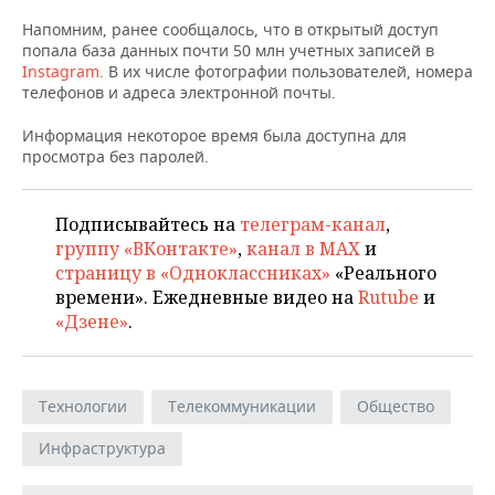
НЕФТЕХИМИЯ
Напомним, ранее сообщалось, что в открытый доступ
РОЗНИЧНАЯ ТОРГОВЛЯ
НОВОСТИ ТЕХНОЛОГИЙ
МЕРОПРИЯТИЯ
попала база данных почти 50 млн учетных записей в
НЕФТЬ
Instagram
. В их числе фотографии пользователей, номера
ТРАНСПОРТ
IT
НОВОСТИ МЕРОПРИЯТИЙ
СПОРТ
телефонов и адреса электронной почты.
ОПК
Информация некоторое время была доступна для
УСЛУГИ
МЕДИА
ВЫЕЗДНАЯ РЕДАКЦИЯ
НОВОСТИ СПОРТА
ОБЩЕСТВО
просмотра без паролей.
ЭНЕРГЕТИКА
ТЕЛЕКОММУНИКАЦИИ
БИЗНЕС-БРАНЧИ
ФУТБОЛ
НОВОСТИ ОБЩЕСТВА
ФОТОГАЛЕРЕЯ
Подписывайтесь на
телеграм-канал
,
ONLINE-КОНФЕРЕНЦИИ
ХОККЕЙ
ВЛАСТЬ
СЮЖЕТЫ
группу «ВКонтакте»
,
канал в MAX
и
страницу в «Одноклассниках»
«Реального
ОТКРЫТАЯ ЛЕКЦИЯ
БАСКЕТБОЛ
ИНФРАСТРУКТУРА
СПРАВОЧНИК
времени». Ежедневные видео на
Rutube
и
«Дзене»
.
ВОЛЕЙБОЛ
ИСТОРИЯ
СПИСОК ПЕРСОН
ПОЛНАЯ ВЕРСИЯ
КИБЕРСПОРТ
КУЛЬТУРА
СПИСОК КОМПАНИЙ
Технологии
Телекоммуникации
Общество
ФИГУРНОЕ КАТАНИЕ
МЕДИЦИНА
Инфраструктура