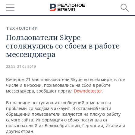
РЕГИОНЫ
ТЕХНОЛОГИИ
Пользователи Skype
БАШКОРТОСТАН
НОВОСТИ
столкнулись со сбоем в работе
ТАТАРСТАН
АНАЛИТИКА
мессенджера
УДМУРТИЯ
НОВОСТИ АНАЛИТИКИ
ЭКОНОМИКА
22:55, 21.05.2019
ДЕКЛАРАЦИИ О ДОХОДАХ
НОВОСТИ ЭКОНОМИКИ
ПРОМЫШЛЕННОСТЬ
Вечером 21 мая пользователи Skype во всем мире, в том
числе и в России, пожаловались на сбой в работе
КОРОЛИ ГОСЗАКАЗА ПФО
ФИНАНСЫ
НОВОСТИ
НЕДВИЖИМОСТЬ
мессенджера, сообщает портал
Downdetector
.
ПРОМЫШЛЕННОСТИ
В половине поступивших сообщений отмечаются
ВУЗЫ ТАТАРСТАНА
БАНКИ
НОВОСТИ НЕДВИЖИМОСТИ
АВТО
проблемы со входом в аккаунт. В остальной части
АГРОПРОМ
обращений пользователи жалуются на плохую работу
КОМУ ПРИНАДЛЕЖАТ
БЮДЖЕТ
НОВОСТИ АВТО
БИЗНЕС
самого сайта. Информация о сбоях поступала от
ТОРГОВЫЕ ЦЕНТРЫ
МАШИНОСТРОЕНИЕ
пользователей из Великобритании, Германии, Италии и
ТАТАРСТАНА
других стран.
ИНВЕСТИЦИИ
НОВОСТИ БИЗНЕСА
ТЕХНОЛОГИИ