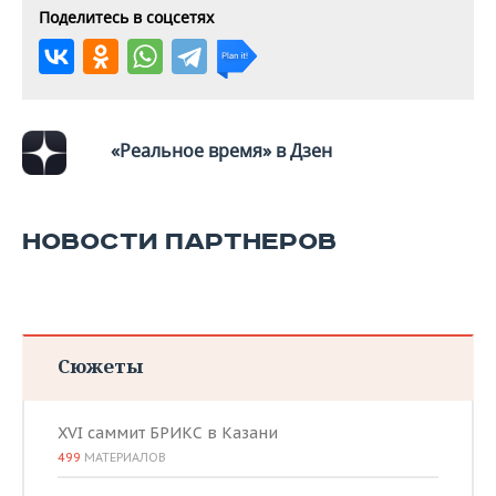
ВОДНЫЕ ВИДЫ СПОРТА
ОБРАЗОВАНИЕ
Поделитесь в соцсетях
ХОККЕЙ С МЯЧОМ
ПРОИСШЕСТВИЯ
«Реальное время» в Дзен
НОВОСТИ ПАРТНЕРОВ
Сюжеты
XVI саммит БРИКС в Казани
499
МАТЕРИАЛОВ