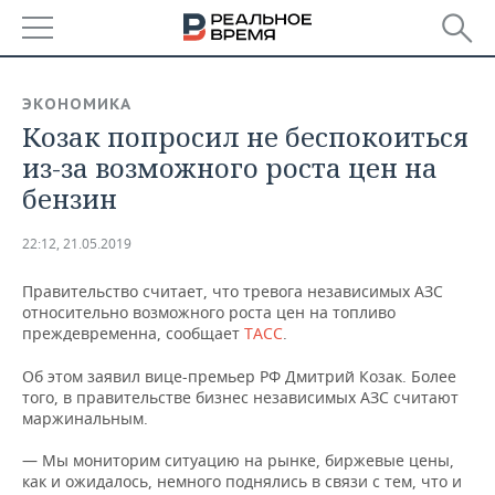
РЕГИОНЫ
ЭКОНОМИКА
Козак попросил не беспокоиться
БАШКОРТОСТАН
НОВОСТИ
из-за возможного роста цен на
ТАТАРСТАН
АНАЛИТИКА
бензин
УДМУРТИЯ
НОВОСТИ АНАЛИТИКИ
ЭКОНОМИКА
22:12, 21.05.2019
ДЕКЛАРАЦИИ О ДОХОДАХ
НОВОСТИ ЭКОНОМИКИ
ПРОМЫШЛЕННОСТЬ
Правительство считает, что тревога независимых АЗС
относительно возможного роста цен на топливо
КОРОЛИ ГОСЗАКАЗА ПФО
ФИНАНСЫ
НОВОСТИ
НЕДВИЖИМОСТЬ
преждевременна, сообщает
ТАСС
.
ПРОМЫШЛЕННОСТИ
Об этом заявил вице-премьер РФ Дмитрий Козак. Более
ВУЗЫ ТАТАРСТАНА
БАНКИ
НОВОСТИ НЕДВИЖИМОСТИ
АВТО
того, в правительстве бизнес независимых АЗС считают
АГРОПРОМ
маржинальным.
КОМУ ПРИНАДЛЕЖАТ
БЮДЖЕТ
НОВОСТИ АВТО
БИЗНЕС
ТОРГОВЫЕ ЦЕНТРЫ
МАШИНОСТРОЕНИЕ
— Мы мониторим ситуацию на рынке, биржевые цены,
ТАТАРСТАНА
как и ожидалось, немного поднялись в связи с тем, что и
ИНВЕСТИЦИИ
НОВОСТИ БИЗНЕСА
ТЕХНОЛОГИИ