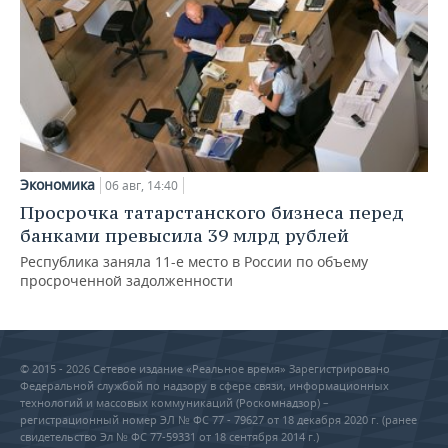
Экономика
06 авг, 14:40
Просрочка татарстанского бизнеса перед
банками превысила 39 млрд рублей
Республика заняла 11-е место в России по объему
просроченной задолженности
© 2015 - 2026 Сетевое издание «Реальное время» Зарегистрировано
Федеральной службой по надзору в сфере связи, информационных
технологий и массовых коммуникаций (Роскомнадзор) –
регистрационный номер ЭЛ № ФС 77 - 79627 от 18 декабря 2020 г. (ранее
свидетельство Эл № ФС 77-59331 от 18 сентября 2014 г.)