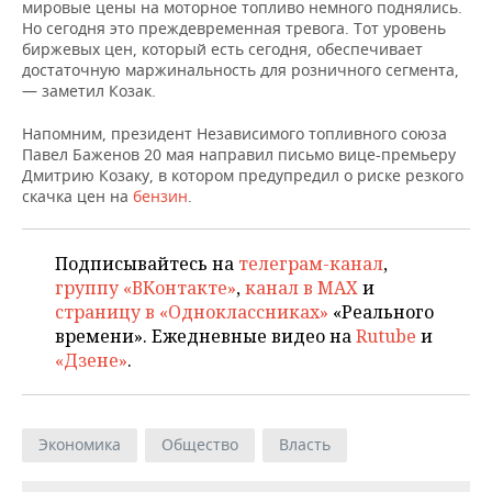
НЕФТЕХИМИЯ
мировые цены на моторное топливо немного поднялись.
Но сегодня это преждевременная тревога. Тот уровень
РОЗНИЧНАЯ ТОРГОВЛЯ
НОВОСТИ ТЕХНОЛОГИЙ
МЕРОПРИЯТИЯ
биржевых цен, который есть сегодня, обеспечивает
НЕФТЬ
достаточную маржинальность для розничного сегмента,
— заметил Козак.
ТРАНСПОРТ
IT
НОВОСТИ МЕРОПРИЯТИЙ
СПОРТ
ОПК
Напомним, президент Независимого топливного союза
УСЛУГИ
МЕДИА
ВЫЕЗДНАЯ РЕДАКЦИЯ
НОВОСТИ СПОРТА
ОБЩЕСТВО
Павел Баженов 20 мая направил письмо вице-премьеру
ЭНЕРГЕТИКА
Дмитрию Козаку, в котором предупредил о риске резкого
ТЕЛЕКОММУНИКАЦИИ
БИЗНЕС-БРАНЧИ
ФУТБОЛ
НОВОСТИ ОБЩЕСТВА
ФОТОГАЛЕРЕЯ
скачка цен на
бензин
.
ONLINE-КОНФЕРЕНЦИИ
ХОККЕЙ
ВЛАСТЬ
СЮЖЕТЫ
Подписывайтесь на
телеграм-канал
,
группу «ВКонтакте»
,
канал в MAX
и
ОТКРЫТАЯ ЛЕКЦИЯ
БАСКЕТБОЛ
ИНФРАСТРУКТУРА
СПРАВОЧНИК
страницу в «Одноклассниках»
«Реального
времени». Ежедневные видео на
Rutube
и
ВОЛЕЙБОЛ
ИСТОРИЯ
СПИСОК ПЕРСОН
ПОЛНАЯ ВЕРСИЯ
«Дзене»
.
КИБЕРСПОРТ
КУЛЬТУРА
СПИСОК КОМПАНИЙ
ФИГУРНОЕ КАТАНИЕ
МЕДИЦИНА
Экономика
Общество
Власть