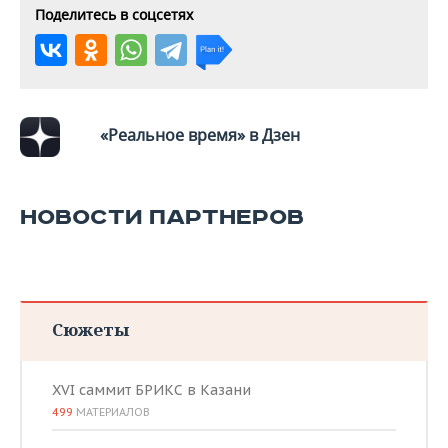
ВОДНЫЕ ВИДЫ СПОРТА
ОБРАЗОВАНИЕ
Поделитесь в соцсетях
ХОККЕЙ С МЯЧОМ
ПРОИСШЕСТВИЯ
«Реальное время» в Дзен
НОВОСТИ ПАРТНЕРОВ
Сюжеты
XVI саммит БРИКС в Казани
499
МАТЕРИАЛОВ