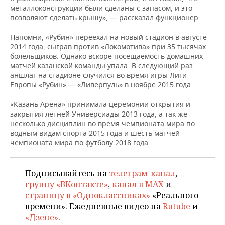
ВОДНЫЕ ВИДЫ СПОРТА
ОБРАЗОВАНИЕ
металлоконструкции были сделаны с запасом, и это
позволяют сделать крышу», — рассказал функционер.
ХОККЕЙ С МЯЧОМ
ПРОИСШЕСТВИЯ
Напомни, «Рубин» переехал на новый стадион в августе
2014 года, сыграв против «Локомотива» при 35 тысячах
болельщиков. Однако вскоре посещаемость домашних
матчей казанской команды упала. В следующий раз
аншлаг на стадионе случился во время игры Лиги
Европы «Рубин» — «Ливерпуль» в ноябре 2015 года.
«Казань Арена» принимала церемонии открытия и
закрытия летней Универсиады 2013 года, а так же
несколько дисциплин во время чемпионата мира по
водным видам спорта 2015 года и шесть матчей
чемпионата мира по футболу 2018 года.
Подписывайтесь на
телеграм-канал
,
группу «ВКонтакте»
,
канал в MAX
и
страницу в «Одноклассниках»
«Реального
времени». Ежедневные видео на
Rutube
и
«Дзене»
.