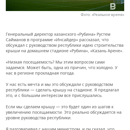
НЕФТЕХИМИЯ
РОЗНИЧНАЯ ТОРГОВЛЯ
НОВОСТИ ТЕХНОЛОГИЙ
МЕРОПРИЯТИЯ
НЕФТЬ
Фото: «Реальное время»
ТРАНСПОРТ
IT
НОВОСТИ МЕРОПРИЯТИЙ
СПОРТ
ОПК
Генеральный директор казанского «Рубина» Рустем
УСЛУГИ
МЕДИА
ВЫЕЗДНАЯ РЕДАКЦИЯ
НОВОСТИ СПОРТА
ОБЩЕСТВО
Сайманов в программе «Инсайдер» рассказал, что
ЭНЕРГЕТИКА
обсуждал с руководством республики идею строительства
ТЕЛЕКОММУНИКАЦИИ
БИЗНЕС-БРАНЧИ
ФУТБОЛ
НОВОСТИ ОБЩЕСТВА
крыши на домашнем стадионе «Рубина», «Казань Арене».
ФОТОГАЛЕРЕЯ
«Низкая посещаемость? Мы этим вопросом сами
ONLINE-КОНФЕРЕНЦИИ
ХОККЕЙ
ВЛАСТЬ
СЮЖЕТЫ
задаемся. Может быть, одна из причин, что холодно. У
нас в регионе прохладная погода.
ОТКРЫТАЯ ЛЕКЦИЯ
БАСКЕТБОЛ
ИНФРАСТРУКТУРА
СПРАВОЧНИК
У нас есть мечта и мы это обсуждали с руководством
республики — сделать крышу на стадионе. Я предлагал
ВОЛЕЙБОЛ
ИСТОРИЯ
СПИСОК ПЕРСОН
ПОЛНАЯ ВЕРСИЯ
это, и с большим интересом все прислушались.
КИБЕРСПОРТ
КУЛЬТУРА
СПИСОК КОМПАНИЙ
Если мы сделаем крышу — это будет один из шагов к
увеличению посещаемости. Это реально обсуждается на
ФИГУРНОЕ КАТАНИЕ
МЕДИЦИНА
уровне руководства республики.
Я разговаривал с нашим министром, и он сказал, что