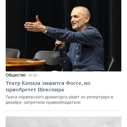
Общество
00:00
Театр Камала лишится Фоссе, но
приобретет Шекспира
Пьеса норвежского драматурга уйдет из репертуара в
декабре: запретили правообладатели