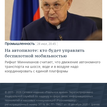
Промышленность
28 июл, 20:45
На автопилоте: кто будет управлять
беспилотной мобильностью
Рифкат Минниханов считает, что движение автономного
транспорта на шоссе, воде и в воздухе надо
координировать с единой платформы
© 2015 - 2026 Сетевое издание «Реальное время» Зарегистрировано
Федеральной службой по надзору в сфере связи, информационных
технологий и массовых коммуникаций (Роскомнадзор) –
регистрационный номер ЭЛ № ФС 77 - 79627 от 18 декабря 2020 г. (ранее