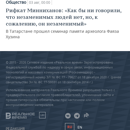
Общество
03 авг, 00:00
Рифкат Минниханов: «Как бы ни говорили,
что незаменимых людей нет, но, к
сожалению, он незаменимый»
В Татарстане прошел семинар памяти археолога Фаяза
Хузина
© 2015 - 2026 Сетевое издание «Реальное время» Зарегистрировано
Федеральной службой по надзору в сфере связи, информационных
технологий и массовых коммуникаций (Роскомнадзор) –
регистрационный номер ЭЛ № ФС 77 - 79627 от 18 декабря 2020 г. (ранее
свидетельство Эл № ФС 77-59331 от 18 сентября 2014 г.)
Использование материалов Реального Времени разрешено только с
предварительного согласия правообладателей, упоминание сайта и
прямая гиперссылка обязательны при частичном или полном
воспроизведении материалов.
18+
RU
EN
РЕДАКЦИЯ