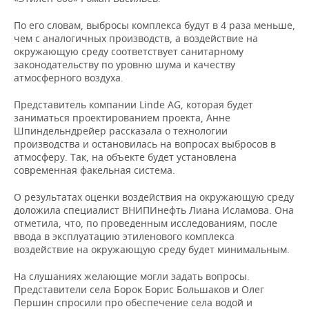
ВОДНЫЕ ВИДЫ СПОРТА
ОБРАЗОВАНИЕ
По его словам, выбросы комплекса будут в 4 раза меньше,
ХОККЕЙ С МЯЧОМ
ПРОИСШЕСТВИЯ
чем с аналогичных производств, а воздействие на
окружающую среду соответствует санитарному
законодательству по уровню шума и качеству
атмосферного воздуха.
Представитель компании Linde AG, которая будет
заниматься проектированием проекта, Анне
Шпиндельндрейер рассказала о технологии
производства и остановилась на вопросах выбросов в
атмосферу. Так, на объекте будет установлена
современная факельная система.
О результатах оценки воздействия на окружающую среду
доложила специалист ВНИПИнефть Лиана Исламова. Она
отметила, что, по проведенным исследованиям, после
ввода в эксплуатацию этиленового комплекса
воздействие на окружающую среду будет минимальным.
На слушаниях желающие могли задать вопросы.
Представители села Борок Борис Большаков и Олег
Першин спросили про обеспечение села водой и