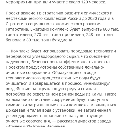
НЕФТЕХИМИЯ
мероприятии приняли участие около 120 человек.
РОЗНИЧНАЯ ТОРГОВЛЯ
НОВОСТИ ТЕХНОЛОГИЙ
МЕРОПРИЯТИЯ
Проект включен в стратегию развития химического и
НЕФТЬ
нефтехимического комплексов России до 2030 года и в
ТРАНСПОРТ
IT
НОВОСТИ МЕРОПРИЯТИЙ
СПОРТ
Стратегию социально-экономического развития
ОПК
Татарстана. Ежегодно комплекс будет выпускать 600 тыс.
тонн этилена, 270 тыс. тонн пропилена, 248 тыс. тонн
УСЛУГИ
МЕДИА
ВЫЕЗДНАЯ РЕДАКЦИЯ
НОВОСТИ СПОРТА
ОБЩЕСТВО
бензола и 89 тыс. тонн бутадиена.
ЭНЕРГЕТИКА
ТЕЛЕКОММУНИКАЦИИ
БИЗНЕС-БРАНЧИ
ФУТБОЛ
НОВОСТИ ОБЩЕСТВА
ФОТОГАЛЕРЕЯ
— Комплекс будет использовать передовые технологии
переработки углеводородного сырья, что обеспечит
надежность, безопасность и эффективность проекта.
ONLINE-КОНФЕРЕНЦИИ
ХОККЕЙ
ВЛАСТЬ
СЮЖЕТЫ
Проектом предусмотрены собственные локально-
очистные сооружения. Образующиеся в ходе
ОТКРЫТАЯ ЛЕКЦИЯ
БАСКЕТБОЛ
ИНФРАСТРУКТУРА
СПРАВОЧНИК
технологического процесса сточные воды будут
очищаться и возвращаться в процесс, минимизируя
воздействие на окружающую среду и снижая
ВОЛЕЙБОЛ
ИСТОРИЯ
СПИСОК ПЕРСОН
ПОЛНАЯ ВЕРСИЯ
потребление осветленной речной воды из Камы. Также
на локально-очистные сооружения будут поступать
КИБЕРСПОРТ
КУЛЬТУРА
СПИСОК КОМПАНИЙ
химически загрязненные стоки комплекса и очищаться.
Дождевая и талая вода с установки, не загрязненная
ФИГУРНОЕ КАТАНИЕ
МЕДИЦИНА
углеводородами, направляется на существующие
очистные сооружения, — рассказал директор завода
«Этилен-600» Роман Васильев.