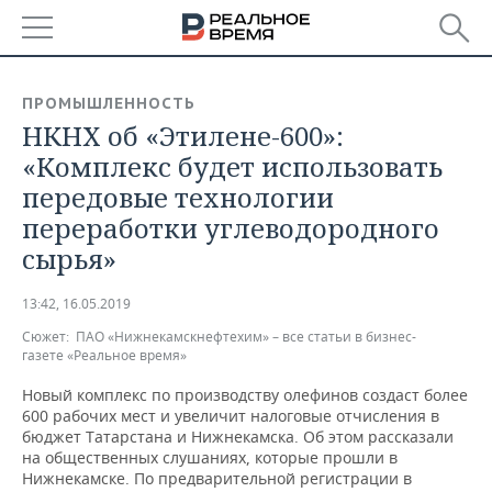
РЕГИОНЫ
ПРОМЫШЛЕННОСТЬ
НКНХ об «Этилене-600»:
БАШКОРТОСТАН
НОВОСТИ
«Комплекс будет использовать
ТАТАРСТАН
АНАЛИТИКА
передовые технологии
переработки углеводородного
УДМУРТИЯ
НОВОСТИ АНАЛИТИКИ
ЭКОНОМИКА
сырья»
ДЕКЛАРАЦИИ О ДОХОДАХ
НОВОСТИ ЭКОНОМИКИ
ПРОМЫШЛЕННОСТЬ
13:42, 16.05.2019
КОРОЛИ ГОСЗАКАЗА ПФО
ФИНАНСЫ
НОВОСТИ
НЕДВИЖИМОСТЬ
Сюжет:
ПАО «Нижнекамскнефтехим» – все статьи в бизнес-
ПРОМЫШЛЕННОСТИ
газете «Реальное время»
ВУЗЫ ТАТАРСТАНА
БАНКИ
НОВОСТИ НЕДВИЖИМОСТИ
АВТО
Новый комплекс по производству олефинов создаст более
АГРОПРОМ
600 рабочих мест и увеличит налоговые отчисления в
КОМУ ПРИНАДЛЕЖАТ
БЮДЖЕТ
НОВОСТИ АВТО
БИЗНЕС
бюджет Татарстана и Нижнекамска. Об этом рассказали
ТОРГОВЫЕ ЦЕНТРЫ
МАШИНОСТРОЕНИЕ
на общественных слушаниях, которые прошли в
ТАТАРСТАНА
Нижнекамске. По предварительной регистрации в
ИНВЕСТИЦИИ
НОВОСТИ БИЗНЕСА
ТЕХНОЛОГИИ