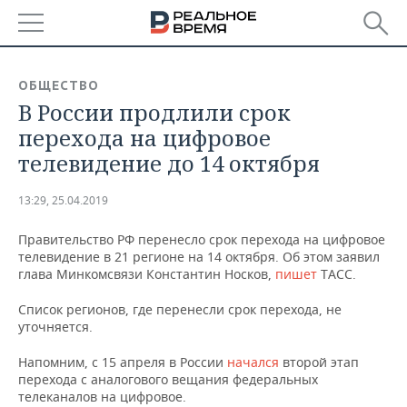
РЕГИОНЫ
ОБЩЕСТВО
В России продлили срок
БАШКОРТОСТАН
НОВОСТИ
перехода на цифровое
ТАТАРСТАН
АНАЛИТИКА
телевидение до 14 октября
УДМУРТИЯ
НОВОСТИ АНАЛИТИКИ
ЭКОНОМИКА
13:29, 25.04.2019
ДЕКЛАРАЦИИ О ДОХОДАХ
НОВОСТИ ЭКОНОМИКИ
ПРОМЫШЛЕННОСТЬ
Правительство РФ перенесло срок перехода на цифровое
телевидение в 21 регионе на 14 октября. Об этом заявил
КОРОЛИ ГОСЗАКАЗА ПФО
ФИНАНСЫ
НОВОСТИ
НЕДВИЖИМОСТЬ
глава Минкомсвязи Константин Носков,
пишет
ТАСС.
ПРОМЫШЛЕННОСТИ
Список регионов, где перенесли срок перехода, не
ВУЗЫ ТАТАРСТАНА
БАНКИ
НОВОСТИ НЕДВИЖИМОСТИ
АВТО
уточняется.
АГРОПРОМ
КОМУ ПРИНАДЛЕЖАТ
БЮДЖЕТ
НОВОСТИ АВТО
БИЗНЕС
Напомним, с 15 апреля в России
начался
второй этап
ТОРГОВЫЕ ЦЕНТРЫ
МАШИНОСТРОЕНИЕ
перехода с аналогового вещания федеральных
ТАТАРСТАНА
телеканалов на цифровое.
ИНВЕСТИЦИИ
НОВОСТИ БИЗНЕСА
ТЕХНОЛОГИИ