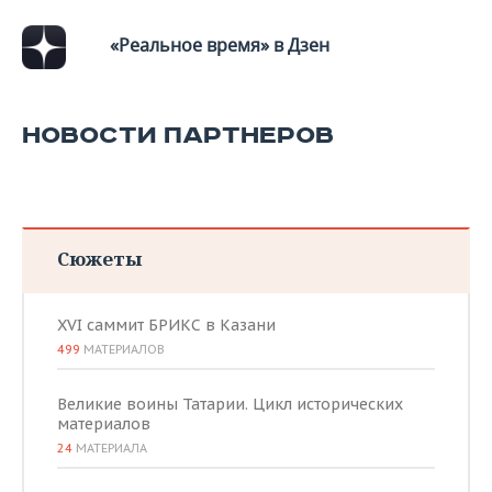
ВОДНЫЕ ВИДЫ СПОРТА
ОБРАЗОВАНИЕ
«Реальное время» в Дзен
ХОККЕЙ С МЯЧОМ
ПРОИСШЕСТВИЯ
НОВОСТИ ПАРТНЕРОВ
Сюжеты
XVI саммит БРИКС в Казани
499
МАТЕРИАЛОВ
Великие воины Татарии. Цикл исторических
материалов
24
МАТЕРИАЛА