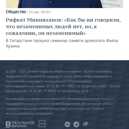
Общество
03 авг, 00:00
Рифкат Минниханов: «Как бы ни говорили,
что незаменимых людей нет, но, к
сожалению, он незаменимый»
В Татарстане прошел семинар памяти археолога Фаяза
Хузина
© 2015 - 2026 Сетевое издание «Реальное время» Зарегистрировано
Федеральной службой по надзору в сфере связи, информационных
технологий и массовых коммуникаций (Роскомнадзор) –
регистрационный номер ЭЛ № ФС 77 - 79627 от 18 декабря 2020 г. (ранее
свидетельство Эл № ФС 77-59331 от 18 сентября 2014 г.)
Использование материалов Реального Времени разрешено только с
предварительного согласия правообладателей, упоминание сайта и
прямая гиперссылка обязательны при частичном или полном
воспроизведении материалов.
18+