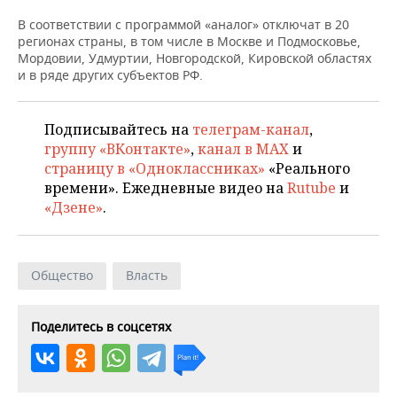
НЕФТЕХИМИЯ
В соответствии с программой «аналог» отключат в 20
РОЗНИЧНАЯ ТОРГОВЛЯ
НОВОСТИ ТЕХНОЛОГИЙ
МЕРОПРИЯТИЯ
регионах страны, в том числе в Москве и Подмосковье,
НЕФТЬ
Мордовии, Удмуртии, Новгородской, Кировской областях
ТРАНСПОРТ
IT
НОВОСТИ МЕРОПРИЯТИЙ
СПОРТ
и в ряде других субъектов РФ.
ОПК
УСЛУГИ
МЕДИА
ВЫЕЗДНАЯ РЕДАКЦИЯ
НОВОСТИ СПОРТА
ОБЩЕСТВО
ЭНЕРГЕТИКА
Подписывайтесь на
телеграм-канал
,
группу «ВКонтакте»
,
канал в MAX
и
ТЕЛЕКОММУНИКАЦИИ
БИЗНЕС-БРАНЧИ
ФУТБОЛ
НОВОСТИ ОБЩЕСТВА
ФОТОГАЛЕРЕЯ
страницу в «Одноклассниках»
«Реального
времени». Ежедневные видео на
Rutube
и
ONLINE-КОНФЕРЕНЦИИ
ХОККЕЙ
ВЛАСТЬ
СЮЖЕТЫ
«Дзене»
.
ОТКРЫТАЯ ЛЕКЦИЯ
БАСКЕТБОЛ
ИНФРАСТРУКТУРА
СПРАВОЧНИК
Общество
Власть
ВОЛЕЙБОЛ
ИСТОРИЯ
СПИСОК ПЕРСОН
ПОЛНАЯ ВЕРСИЯ
КИБЕРСПОРТ
КУЛЬТУРА
СПИСОК КОМПАНИЙ
Поделитесь в соцсетях
ФИГУРНОЕ КАТАНИЕ
МЕДИЦИНА