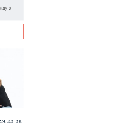
нду в
м из-за