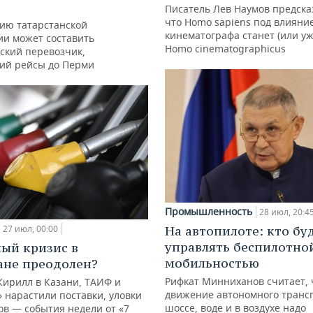
Писатель Лев Наумов предска
что Homo sapiens под влияни
ию татарстанской
кинематографа станет (или уж
ии может составить
Homo cinematographicus
ский перевозчик,
ий рейсы до Перми
Промышленность
28 июл, 20:4
27 июл, 00:00
На автопилоте: кто бу
управлять беспилотно
ый кризис в
мобильностью
ане преодолен?
Рифкат Минниханов считает, 
Кирилл в Казани, ТАИФ и
движение автономного транс
 нарастили поставки, уловки
шоссе, воде и в воздухе надо
в — события недели от «7