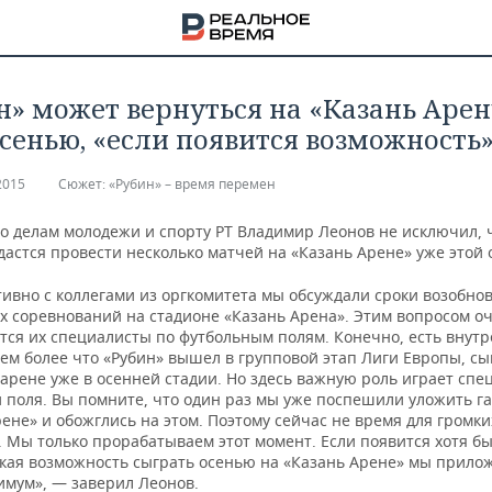
ин» может вернуться на «Казань Арен
осенью, «если появится возможность
2015
Сюжет:
​«Рубин» – время перемен
о делам молодежи и спорту РТ Владимир Леонов не исключил, 
дастся провести несколько матчей на «Казань Арене» уже этой 
тивно с коллегами из оргкомитета мы обсуждали сроки возобно
х соревнований на стадионе «Казань Арена». Этим вопросом о
тся их специалисты по футбольным полям. Конечно, есть внут
ем более что «Рубин» вышел в групповой этап Лиги Европы, сы
арене уже в осенней стадии. Но здесь важную роль играет спе
 поля. Вы помните, что один раз мы уже поспешили уложить га
ене» и обожглись на этом. Поэтому сейчас не время для громки
НА
. Мы только прорабатываем этот момент. Если появится хотя б
кая возможность сыграть осенью на «Казань Арене» мы прило
имум», — заверил Леонов.