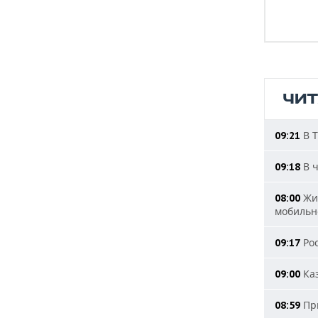
ЧИ
В Т
09:21
В ч
09:18
Жит
08:00
мобильн
Рос
09:17
Каз
09:00
При
08:59