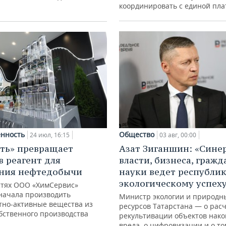
координировать с единой пл
Общество
нность
03 авг, 00:00
24 июл, 16:15
Азат Зиганшин: «Сине
ть» превращает
власти, бизнеса, гражд
в реагент для
науки ведет республик
ния нефтедобычи
экологическому успех
тях ООО «ХимСервис»
начала производить
Министр экологии и природн
тно-активные вещества из
ресурсов Татарстана — о расч
обственного производства
рекультивации объектов нак
вреда, о цифровизации и о то