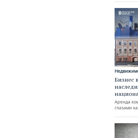
Недвижим
Бизнес 
наследи
национ
Аренда ко
глазами к