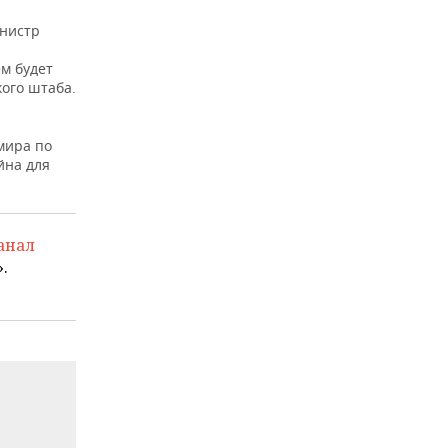
нистр
м будет
кого штаба.
мира по
йна для
анал
.