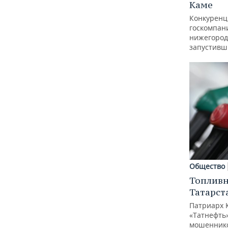
Каме
Конкуренц
госкомпан
нижегород
запустивш
Общество
Топливн
Татарст
Патриарх 
«Татнефть»
мошеннико