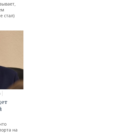
зывает,
ем
е стал)
5
дет
й
что
порта на