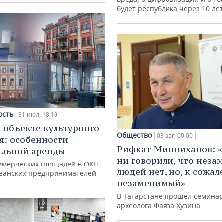
будет республика через 10 ле
ость
31 июл, 18:10
в объекте культурного
Общество
03 авг, 00:00
я: особенности
Рифкат Минниханов: «
альной аренды
ни говорили, что нез
ммерческих площадей в ОКН
людей нет, но, к сожал
азанских предпринимателей
незаменимый»
В Татарстане прошел семина
археолога Фаяза Хузина