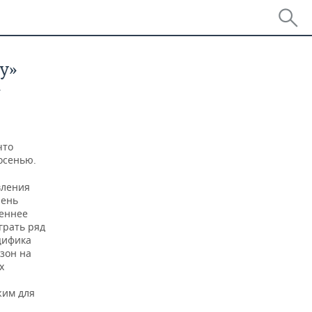
у»
»
что
осенью.
вления
чень
реннее
грать ряд
цифика
зон на
х
ы
жим для