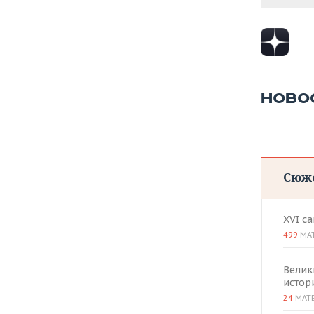
ВОДНЫЕ ВИДЫ СПОРТА
ОБРАЗОВАНИЕ
ХОККЕЙ С МЯЧОМ
ПРОИСШЕСТВИЯ
НОВО
Сюж
XVI с
499
МА
Велик
истор
24
МАТ