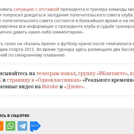
ровать
ситуацию с отставкой
президента и тренера команды ми
и попросил дождаться заседания попечительского совета клуба:
 попечительского совета состоится в ближайшее время и на не
звучена вся информация о президенте клуба и судьбе тренерс
мочен давать какие-либо комментарии».
ь газон на «Казань Арене» к футболу нужно после чемпионата 
дам спорта-2015. Во время турнира здесь размещали два бассе
ний по синхронному плаванию.
исывайтесь на
телеграм-канал
,
группу «ВКонтакте»
,
к
X
и
страницу в «Одноклассниках»
«Реального времени»
невные видео на
Rutube
и
«Дзене»
.
сь в соцсетях