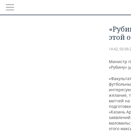
РЕГИОНЫ
​«Руб
БАШКОРТОСТАН
НОВОСТИ
этой 
ТАТАРСТАН
АНАЛИТИКА
14:42, 03.09.
УДМУРТИЯ
НОВОСТИ АНАЛИТИКИ
ЭКОНОМИКА
Министр п
«Рубину» у
ДЕКЛАРАЦИИ О ДОХОДАХ
НОВОСТИ ЭКОНОМИКИ
ПРОМЫШЛЕННОСТЬ
«Факульта
футбольны
КОРОЛИ ГОСЗАКАЗА ПФО
ФИНАНСЫ
НОВОСТИ ПРОМЫШЛЕННОСТИ
НЕДВИЖИМОСТЬ
интересую
желание, т
матчей на 
ВУЗЫ ТАТАРСТАНА
БАНКИ
АГРОПРОМ
НОВОСТИ НЕДВИЖИМОСТИ
АВТО
подготовки
«Казань Ар
КОМУ ПРИНАДЛЕЖАТ ТОРГОВЫЕ ЦЕНТРЫ ТАТАРСТА
БЮДЖЕТ
МАШИНОСТРОЕНИЕ
НОВОСТИ АВТО
БИЗНЕС
заявлений
маломальс
ИНВЕСТИЦИИ
НЕФТЕХИМИЯ
НОВОСТИ БИЗНЕСА
ТЕХНОЛОГИИ
этого макс