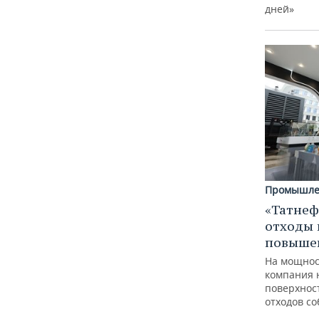
дней»
Промышле
«Татнеф
отходы 
повыше
На мощнос
компания 
поверхнос
отходов с