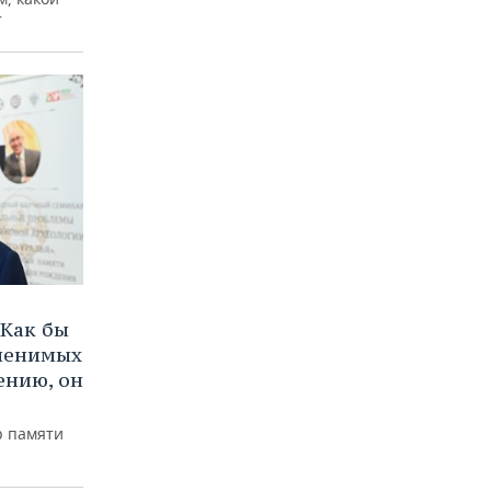
т
Как бы
аменимых
ению, он
р памяти