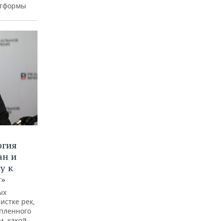
атформы
ргия
ан и
у к
у»
ых
истке рек,
опленного
м, какой