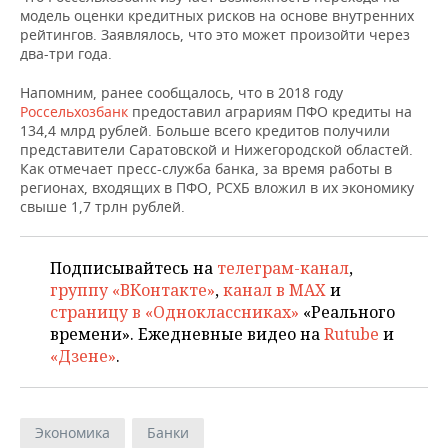
НЕФТЕХИМИЯ
модель оценки кредитных рисков на основе внутренних
рейтингов. Заявлялось, что это может произойти через
РОЗНИЧНАЯ ТОРГОВЛЯ
НОВОСТИ ТЕХНОЛОГИЙ
МЕРОПРИЯТИЯ
НЕФТЬ
два-три года.
ТРАНСПОРТ
IT
НОВОСТИ МЕРОПРИЯТИЙ
СПОРТ
Напомним, ранее сообщалось, что в 2018 году
ОПК
Россельхозбанк
предоставил аграриям ПФО кредиты на
УСЛУГИ
МЕДИА
ВЫЕЗДНАЯ РЕДАКЦИЯ
НОВОСТИ СПОРТА
ОБЩЕСТВО
134,4 млрд рублей. Больше всего кредитов получили
ЭНЕРГЕТИКА
представители Саратовской и Нижегородской областей.
Как отмечает пресс-служба банка, за время работы в
ТЕЛЕКОММУНИКАЦИИ
БИЗНЕС-БРАНЧИ
ФУТБОЛ
НОВОСТИ ОБЩЕСТВА
ФОТОГАЛЕРЕЯ
регионах, входящих в ПФО, РСХБ вложил в их экономику
свыше 1,7 трлн рублей.
ONLINE-КОНФЕРЕНЦИИ
ХОККЕЙ
ВЛАСТЬ
СЮЖЕТЫ
ОТКРЫТАЯ ЛЕКЦИЯ
БАСКЕТБОЛ
ИНФРАСТРУКТУРА
Подписывайтесь на
телеграм-канал
,
СПРАВОЧНИК
группу «ВКонтакте»
,
канал в MAX
и
страницу в «Одноклассниках»
«Реального
ВОЛЕЙБОЛ
ИСТОРИЯ
СПИСОК ПЕРСОН
ПОЛНАЯ ВЕРСИЯ
времени». Ежедневные видео на
Rutube
и
«Дзене»
.
КИБЕРСПОРТ
КУЛЬТУРА
СПИСОК КОМПАНИЙ
ФИГУРНОЕ КАТАНИЕ
МЕДИЦИНА
Экономика
Банки