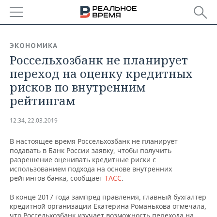
РЕГИОНЫ
ЭКОНОМИКА
Россельхозбанк не планирует
БАШКОРТОСТАН
НОВОСТИ
переход на оценку кредитных
ТАТАРСТАН
АНАЛИТИКА
рисков по внутренним
рейтингам
УДМУРТИЯ
НОВОСТИ АНАЛИТИКИ
ЭКОНОМИКА
12:34, 22.03.2019
ДЕКЛАРАЦИИ О ДОХОДАХ
НОВОСТИ ЭКОНОМИКИ
ПРОМЫШЛЕННОСТЬ
В настоящее время Россельхозбанк не планирует
КОРОЛИ ГОСЗАКАЗА ПФО
ФИНАНСЫ
НОВОСТИ
НЕДВИЖИМОСТЬ
подавать в Банк России заявку, чтобы получить
ПРОМЫШЛЕННОСТИ
разрешение оценивать кредитные риски с
ВУЗЫ ТАТАРСТАНА
БАНКИ
НОВОСТИ НЕДВИЖИМОСТИ
АВТО
использованием подхода на основе внутренних
АГРОПРОМ
рейтингов банка, сообщает
ТАСС
.
КОМУ ПРИНАДЛЕЖАТ
БЮДЖЕТ
НОВОСТИ АВТО
БИЗНЕС
В конце 2017 года зампред правления, главный бухгалтер
ТОРГОВЫЕ ЦЕНТРЫ
МАШИНОСТРОЕНИЕ
ТАТАРСТАНА
кредитной организации Екатерина Романькова отмечала,
ИНВЕСТИЦИИ
НОВОСТИ БИЗНЕСА
ТЕХНОЛОГИИ
что Россельхозбанк изучает возможность перехода на