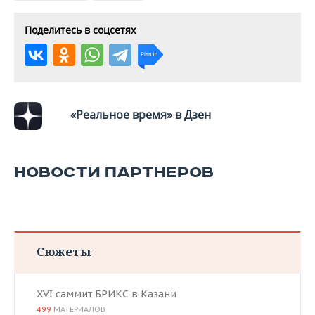
ВОДНЫЕ ВИДЫ СПОРТА
ОБРАЗОВАНИЕ
Поделитесь в соцсетях
ХОККЕЙ С МЯЧОМ
ПРОИСШЕСТВИЯ
«Реальное время» в Дзен
НОВОСТИ ПАРТНЕРОВ
Сюжеты
XVI саммит БРИКС в Казани
499
МАТЕРИАЛОВ