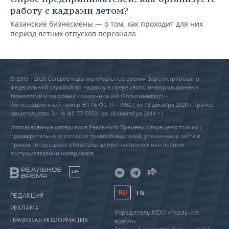
работу с кадрами летом?
Казанские бизнесмены — о том, как проходит для них
период летних отпусков персонала
© 2015 - 2026 Сетевое издание «Реальное время» Зарегистрировано
Федеральной службой по надзору в сфере связи, информационных
технологий и массовых коммуникаций (Роскомнадзор) –
регистрационный номер ЭЛ № ФС 77 - 79627 от 18 декабря 2020 г. (ранее
свидетельство Эл № ФС 77-59331 от 18 сентября 2014 г.)
Использование материалов Реального Времени разрешено только с
предварительного согласия правообладателей, упоминание сайта и
прямая гиперссылка обязательны при частичном или полном
воспроизведении материалов.
18+
RU
EN
РЕДАКЦИЯ
РЕКЛАМА
Учредитель ООО «Реальное
ПРАВОВАЯ ИНФОРМАЦИЯ
время»