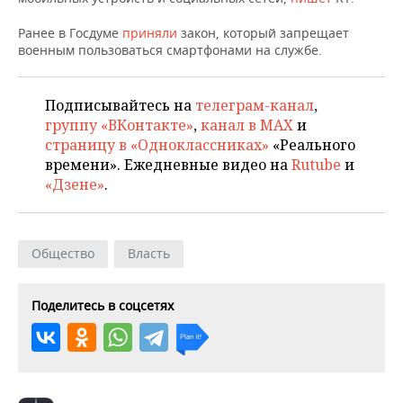
НЕФТЕХИМИЯ
Ранее в Госдуме
РОЗНИЧНАЯ ТОРГОВЛЯ
НОВОСТИ ТЕХНОЛОГИЙ
приняли
закон, который запрещает
МЕРОПРИЯТИЯ
НЕФТЬ
военным пользоваться смартфонами на службе.
ТРАНСПОРТ
IT
НОВОСТИ МЕРОПРИЯТИЙ
СПОРТ
ОПК
Подписывайтесь на
телеграм-канал
,
УСЛУГИ
МЕДИА
ВЫЕЗДНАЯ РЕДАКЦИЯ
НОВОСТИ СПОРТА
ОБЩЕСТВО
группу «ВКонтакте»
,
канал в MAX
и
ЭНЕРГЕТИКА
страницу в «Одноклассниках»
«Реального
ТЕЛЕКОММУНИКАЦИИ
БИЗНЕС-БРАНЧИ
ФУТБОЛ
НОВОСТИ ОБЩЕСТВА
ФОТОГАЛЕРЕЯ
времени». Ежедневные видео на
Rutube
и
«Дзене»
.
ONLINE-КОНФЕРЕНЦИИ
ХОККЕЙ
ВЛАСТЬ
СЮЖЕТЫ
ОТКРЫТАЯ ЛЕКЦИЯ
БАСКЕТБОЛ
ИНФРАСТРУКТУРА
СПРАВОЧНИК
Общество
Власть
ВОЛЕЙБОЛ
ИСТОРИЯ
СПИСОК ПЕРСОН
ПОЛНАЯ ВЕРСИЯ
Поделитесь в соцсетях
КИБЕРСПОРТ
КУЛЬТУРА
СПИСОК КОМПАНИЙ
ФИГУРНОЕ КАТАНИЕ
МЕДИЦИНА