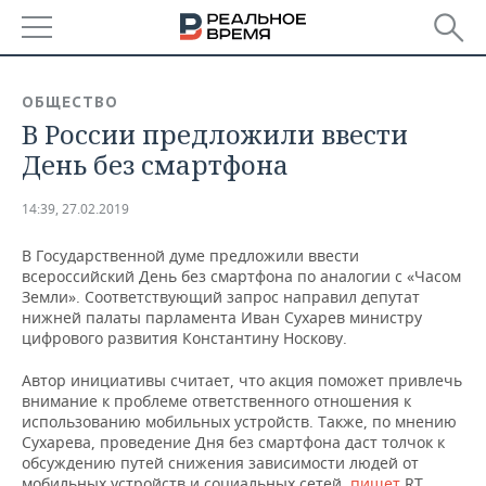
РЕГИОНЫ
ОБЩЕСТВО
В России предложили ввести
БАШКОРТОСТАН
НОВОСТИ
День без смартфона
ТАТАРСТАН
АНАЛИТИКА
14:39, 27.02.2019
УДМУРТИЯ
НОВОСТИ АНАЛИТИКИ
ЭКОНОМИКА
В Государственной думе предложили ввести
всероссийский День без смартфона по аналогии с «Часом
ДЕКЛАРАЦИИ О ДОХОДАХ
НОВОСТИ ЭКОНОМИКИ
ПРОМЫШЛЕННОСТЬ
Земли». Соответствующий запрос направил депутат
нижней палаты парламента Иван Сухарев министру
КОРОЛИ ГОСЗАКАЗА ПФО
ФИНАНСЫ
НОВОСТИ
НЕДВИЖИМОСТЬ
цифрового развития Константину Носкову.
ПРОМЫШЛЕННОСТИ
ВУЗЫ ТАТАРСТАНА
БАНКИ
НОВОСТИ НЕДВИЖИМОСТИ
АВТО
Автор инициативы считает, что акция поможет привлечь
АГРОПРОМ
внимание к проблеме ответственного отношения к
использованию мобильных устройств. Также, по мнению
КОМУ ПРИНАДЛЕЖАТ
БЮДЖЕТ
НОВОСТИ АВТО
БИЗНЕС
Сухарева, проведение Дня без смартфона даст толчок к
ТОРГОВЫЕ ЦЕНТРЫ
МАШИНОСТРОЕНИЕ
ТАТАРСТАНА
обсуждению путей снижения зависимости людей от
ИНВЕСТИЦИИ
НОВОСТИ БИЗНЕСА
ТЕХНОЛОГИИ
мобильных устройств и социальных сетей,
пишет
RT.