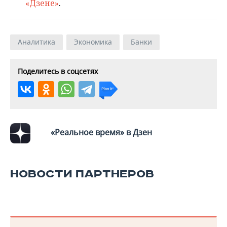
ВОДНЫЕ ВИДЫ СПОРТА
ОБРАЗОВАНИЕ
«Дзене»
.
ХОККЕЙ С МЯЧОМ
ПРОИСШЕСТВИЯ
Аналитика
Экономика
Банки
Поделитесь в соцсетях
«Реальное время» в Дзен
НОВОСТИ ПАРТНЕРОВ