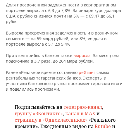
НЕФТЕХИМИЯ
Доля просроченной задолженности в корпоративном
портфеле выросла с 6,3 до 7,8%. За январь курс доллара
РОЗНИЧНАЯ ТОРГОВЛЯ
НОВОСТИ ТЕХНОЛОГИЙ
МЕРОПРИЯТИЯ
НЕФТЬ
США к рублю снизился почти на 5% — с 69,47 до 66,1
рубля.
ТРАНСПОРТ
IT
НОВОСТИ МЕРОПРИЯТИЙ
СПОРТ
ОПК
Выросла просроченная задолженность и в розничном
УСЛУГИ
МЕДИА
ВЫЕЗДНАЯ РЕДАКЦИЯ
НОВОСТИ СПОРТА
ОБЩЕСТВО
сегменте — на 59 млрд рублей, или 8%, ее доля в
ЭНЕРГЕТИКА
портфеле выросла с 5,1 до 5,4%.
ТЕЛЕКОММУНИКАЦИИ
БИЗНЕС-БРАНЧИ
ФУТБОЛ
НОВОСТИ ОБЩЕСТВА
ФОТОГАЛЕРЕЯ
При этом прибыль банков также
выросла
. За месяц она
подскочила в 3,7 раза, до 264 млрд рублей.
ONLINE-КОНФЕРЕНЦИИ
ХОККЕЙ
ВЛАСТЬ
СЮЖЕТЫ
Ранее «Реальное время» составило
рейтинг
самых
рентабельных татарстанских банков. Эксперты и
ОТКРЫТАЯ ЛЕКЦИЯ
БАСКЕТБОЛ
ИНФРАСТРУКТУРА
СПРАВОЧНИК
участники банковского рынка прокомментировали итоги
и поделились прогнозами.
ВОЛЕЙБОЛ
ИСТОРИЯ
СПИСОК ПЕРСОН
ПОЛНАЯ ВЕРСИЯ
КИБЕРСПОРТ
КУЛЬТУРА
СПИСОК КОМПАНИЙ
Подписывайтесь на
телеграм-канал
,
группу «ВКонтакте»
,
канал в MAX
и
ФИГУРНОЕ КАТАНИЕ
МЕДИЦИНА
страницу в «Одноклассниках»
«Реального
времени». Ежедневные видео на
Rutube
и