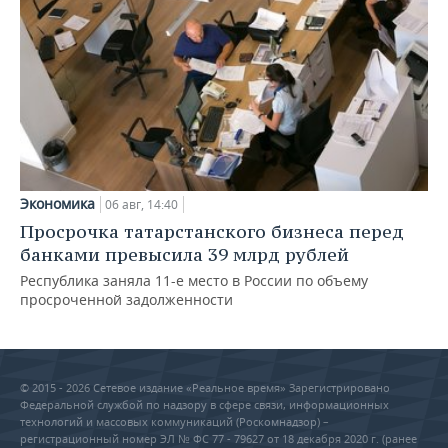
Экономика
06 авг, 14:40
Просрочка татарстанского бизнеса перед
банками превысила 39 млрд рублей
Республика заняла 11-е место в России по объему
просроченной задолженности
© 2015 - 2026 Сетевое издание «Реальное время» Зарегистрировано
Федеральной службой по надзору в сфере связи, информационных
технологий и массовых коммуникаций (Роскомнадзор) –
регистрационный номер ЭЛ № ФС 77 - 79627 от 18 декабря 2020 г. (ранее