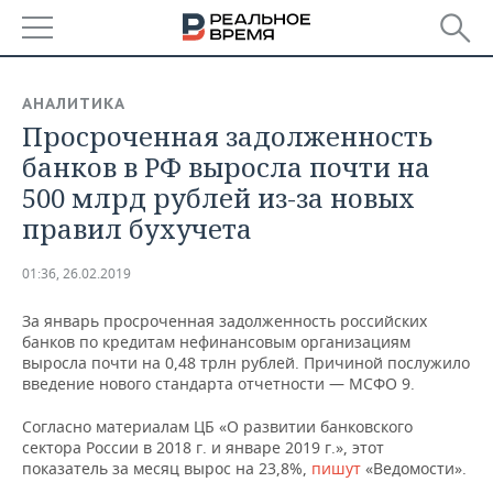
РЕГИОНЫ
АНАЛИТИКА
Просроченная задолженность
БАШКОРТОСТАН
НОВОСТИ
банков в РФ выросла почти на
ТАТАРСТАН
АНАЛИТИКА
500 млрд рублей из-за новых
правил бухучета
УДМУРТИЯ
НОВОСТИ АНАЛИТИКИ
ЭКОНОМИКА
01:36, 26.02.2019
ДЕКЛАРАЦИИ О ДОХОДАХ
НОВОСТИ ЭКОНОМИКИ
ПРОМЫШЛЕННОСТЬ
За январь просроченная задолженность российских
КОРОЛИ ГОСЗАКАЗА ПФО
ФИНАНСЫ
НОВОСТИ
НЕДВИЖИМОСТЬ
банков по кредитам нефинансовым организациям
ПРОМЫШЛЕННОСТИ
выросла почти на 0,48 трлн рублей. Причиной послужило
ВУЗЫ ТАТАРСТАНА
БАНКИ
НОВОСТИ НЕДВИЖИМОСТИ
АВТО
введение нового стандарта отчетности — МСФО 9.
АГРОПРОМ
Согласно материалам ЦБ «О развитии банковского
КОМУ ПРИНАДЛЕЖАТ
БЮДЖЕТ
НОВОСТИ АВТО
БИЗНЕС
сектора России в 2018 г. и январе 2019 г.», этот
ТОРГОВЫЕ ЦЕНТРЫ
МАШИНОСТРОЕНИЕ
ТАТАРСТАНА
показатель за месяц вырос на 23,8%,
пишут
«Ведомости».
ИНВЕСТИЦИИ
НОВОСТИ БИЗНЕСА
ТЕХНОЛОГИИ