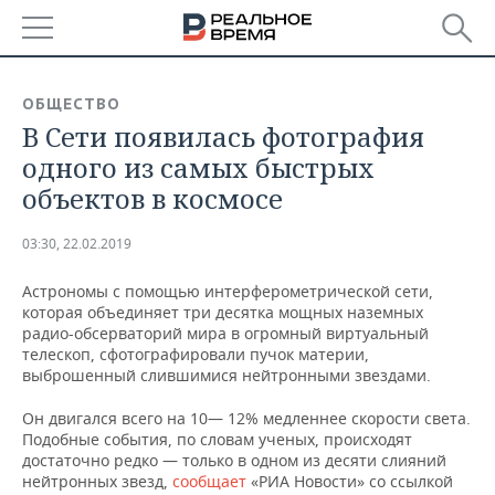
РЕГИОНЫ
ОБЩЕСТВО
В Сети появилась фотография
БАШКОРТОСТАН
НОВОСТИ
одного из самых быстрых
ТАТАРСТАН
АНАЛИТИКА
объектов в космосе
УДМУРТИЯ
НОВОСТИ АНАЛИТИКИ
ЭКОНОМИКА
03:30, 22.02.2019
ДЕКЛАРАЦИИ О ДОХОДАХ
НОВОСТИ ЭКОНОМИКИ
ПРОМЫШЛЕННОСТЬ
Астрономы с помощью интерферометрической сети,
которая объединяет три десятка мощных наземных
КОРОЛИ ГОСЗАКАЗА ПФО
ФИНАНСЫ
НОВОСТИ
НЕДВИЖИМОСТЬ
радио-обсерваторий мира в огромный виртуальный
ПРОМЫШЛЕННОСТИ
телескоп, сфотографировали пучок материи,
выброшенный слившимися нейтронными звездами.
ВУЗЫ ТАТАРСТАНА
БАНКИ
НОВОСТИ НЕДВИЖИМОСТИ
АВТО
АГРОПРОМ
Он двигался всего на 10— 12% медленнее скорости света.
КОМУ ПРИНАДЛЕЖАТ
БЮДЖЕТ
НОВОСТИ АВТО
БИЗНЕС
Подобные события, по словам ученых, происходят
ТОРГОВЫЕ ЦЕНТРЫ
МАШИНОСТРОЕНИЕ
достаточно редко — только в одном из десяти слияний
ТАТАРСТАНА
нейтронных звезд,
сообщает
«РИА Новости» со ссылкой
ИНВЕСТИЦИИ
НОВОСТИ БИЗНЕСА
ТЕХНОЛОГИИ