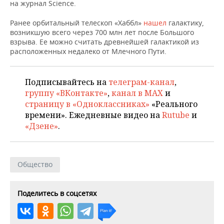
НЕФТЕХИМИЯ
на журнал Science.
РОЗНИЧНАЯ ТОРГОВЛЯ
НОВОСТИ ТЕХНОЛОГИЙ
МЕРОПРИЯТИЯ
Ранее орбитальный телескоп «Хаббл»
нашел
галактику,
НЕФТЬ
возникшую всего через 700 млн лет после Большого
ТРАНСПОРТ
IT
НОВОСТИ МЕРОПРИЯТИЙ
СПОРТ
взрыва. Ее можно считать древнейшей галактикой из
ОПК
расположенных недалеко от Млечного Пути.
УСЛУГИ
МЕДИА
ВЫЕЗДНАЯ РЕДАКЦИЯ
НОВОСТИ СПОРТА
ОБЩЕСТВО
ЭНЕРГЕТИКА
Подписывайтесь на
телеграм-канал
,
ТЕЛЕКОММУНИКАЦИИ
БИЗНЕС-БРАНЧИ
ФУТБОЛ
НОВОСТИ ОБЩЕСТВА
ФОТОГАЛЕРЕЯ
группу «ВКонтакте»
,
канал в MAX
и
страницу в «Одноклассниках»
«Реального
ONLINE-КОНФЕРЕНЦИИ
ХОККЕЙ
ВЛАСТЬ
СЮЖЕТЫ
времени». Ежедневные видео на
Rutube
и
«Дзене»
.
ОТКРЫТАЯ ЛЕКЦИЯ
БАСКЕТБОЛ
ИНФРАСТРУКТУРА
СПРАВОЧНИК
ВОЛЕЙБОЛ
ИСТОРИЯ
СПИСОК ПЕРСОН
ПОЛНАЯ ВЕРСИЯ
Общество
КИБЕРСПОРТ
КУЛЬТУРА
СПИСОК КОМПАНИЙ
Поделитесь в соцсетях
ФИГУРНОЕ КАТАНИЕ
МЕДИЦИНА