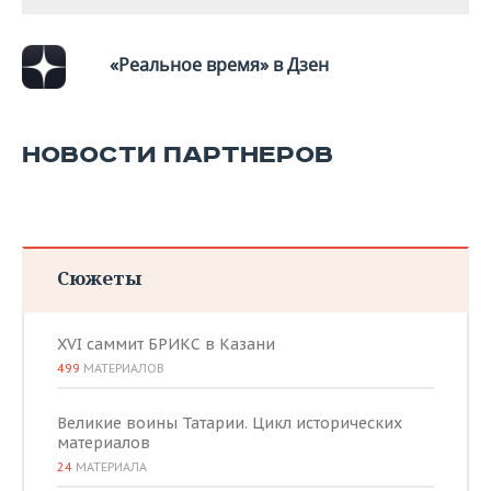
ВОДНЫЕ ВИДЫ СПОРТА
ОБРАЗОВАНИЕ
ХОККЕЙ С МЯЧОМ
ПРОИСШЕСТВИЯ
«Реальное время» в Дзен
НОВОСТИ ПАРТНЕРОВ
Сюжеты
XVI саммит БРИКС в Казани
499
МАТЕРИАЛОВ
Великие воины Татарии. Цикл исторических
материалов
24
МАТЕРИАЛА