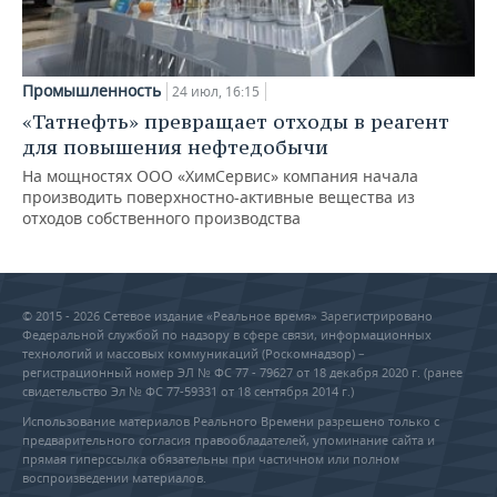
Промышленность
24 июл, 16:15
«Татнефть» превращает отходы в реагент
для повышения нефтедобычи
На мощностях ООО «ХимСервис» компания начала
производить поверхностно-активные вещества из
отходов собственного производства
© 2015 - 2026 Сетевое издание «Реальное время» Зарегистрировано
Федеральной службой по надзору в сфере связи, информационных
технологий и массовых коммуникаций (Роскомнадзор) –
регистрационный номер ЭЛ № ФС 77 - 79627 от 18 декабря 2020 г. (ранее
свидетельство Эл № ФС 77-59331 от 18 сентября 2014 г.)
Использование материалов Реального Времени разрешено только с
предварительного согласия правообладателей, упоминание сайта и
прямая гиперссылка обязательны при частичном или полном
воспроизведении материалов.