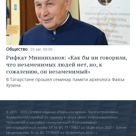
Общество
03 авг, 00:00
Рифкат Минниханов: «Как бы ни говорили,
что незаменимых людей нет, но, к
сожалению, он незаменимый»
В Татарстане прошел семинар памяти археолога Фаяза
Хузина
© 2015 - 2026 Сетевое издание «Реальное время» Зарегистрировано
Федеральной службой по надзору в сфере связи, информационных
технологий и массовых коммуникаций (Роскомнадзор) –
регистрационный номер ЭЛ № ФС 77 - 79627 от 18 декабря 2020 г. (ранее
свидетельство Эл № ФС 77-59331 от 18 сентября 2014 г.)