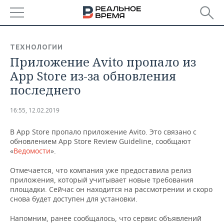
РЕГИОНЫ
ТЕХНОЛОГИИ
Приложение Avito пропало из
БАШКОРТОСТАН
НОВОСТИ
App Store из-за обновления
ТАТАРСТАН
АНАЛИТИКА
последнего
УДМУРТИЯ
НОВОСТИ АНАЛИТИКИ
ЭКОНОМИКА
16:55, 12.02.2019
ДЕКЛАРАЦИИ О ДОХОДАХ
НОВОСТИ ЭКОНОМИКИ
ПРОМЫШЛЕННОСТЬ
В App Store пропало приложение Avito. Это связано с
обновлением App Store Review Guideline, сообщают
КОРОЛИ ГОСЗАКАЗА ПФО
ФИНАНСЫ
НОВОСТИ
НЕДВИЖИМОСТЬ
«
Ведомости
».
ПРОМЫШЛЕННОСТИ
Отмечается, что компания уже предоставила релиз
ВУЗЫ ТАТАРСТАНА
БАНКИ
НОВОСТИ НЕДВИЖИМОСТИ
АВТО
приложения, который учитывает новые требования
АГРОПРОМ
площадки. Сейчас он находится на рассмотрении и скоро
КОМУ ПРИНАДЛЕЖАТ
БЮДЖЕТ
НОВОСТИ АВТО
БИЗНЕС
снова будет доступен для установки.
ТОРГОВЫЕ ЦЕНТРЫ
МАШИНОСТРОЕНИЕ
ТАТАРСТАНА
Напомним, ранее сообщалось, что сервис объявлений
ИНВЕСТИЦИИ
НОВОСТИ БИЗНЕСА
ТЕХНОЛОГИИ