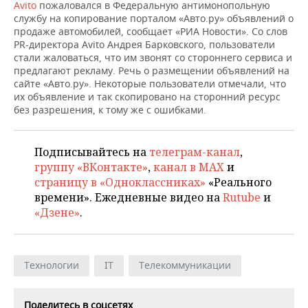
НЕФТЕХИМИЯ
Avito
пожаловался в Федеральную антимонопольную
службу на копирование порталом «Авто.ру» объявлений о
РОЗНИЧНАЯ ТОРГОВЛЯ
НОВОСТИ ТЕХНОЛОГИЙ
МЕРОПРИЯТИЯ
продаже автомобилей, сообщает «РИА Новости». Со слов
НЕФТЬ
PR-директора Avito Андрея Барковского, пользователи
ТРАНСПОРТ
IT
НОВОСТИ МЕРОПРИЯТИЙ
СПОРТ
стали жаловаться, что им звонят со стороннего сервиса и
ОПК
предлагают рекламу. Речь о размещении объявлений на
сайте «Авто.ру». Некоторые пользователи отмечали, что
УСЛУГИ
МЕДИА
ВЫЕЗДНАЯ РЕДАКЦИЯ
НОВОСТИ СПОРТА
ОБЩЕСТВО
их объявление и так скопировано на сторонний ресурс
ЭНЕРГЕТИКА
без разрешения, к тому же с ошибками.
ТЕЛЕКОММУНИКАЦИИ
БИЗНЕС-БРАНЧИ
ФУТБОЛ
НОВОСТИ ОБЩЕСТВА
ФОТОГАЛЕРЕЯ
Подписывайтесь на
телеграм-канал
,
ONLINE-КОНФЕРЕНЦИИ
ХОККЕЙ
ВЛАСТЬ
СЮЖЕТЫ
группу «ВКонтакте»
,
канал в MAX
и
страницу в «Одноклассниках»
«Реального
ОТКРЫТАЯ ЛЕКЦИЯ
БАСКЕТБОЛ
ИНФРАСТРУКТУРА
СПРАВОЧНИК
времени». Ежедневные видео на
Rutube
и
«Дзене»
.
ВОЛЕЙБОЛ
ИСТОРИЯ
СПИСОК ПЕРСОН
ПОЛНАЯ ВЕРСИЯ
КИБЕРСПОРТ
КУЛЬТУРА
СПИСОК КОМПАНИЙ
Технологии
IT
Телекоммуникации
ФИГУРНОЕ КАТАНИЕ
МЕДИЦИНА
Поделитесь в соцсетях