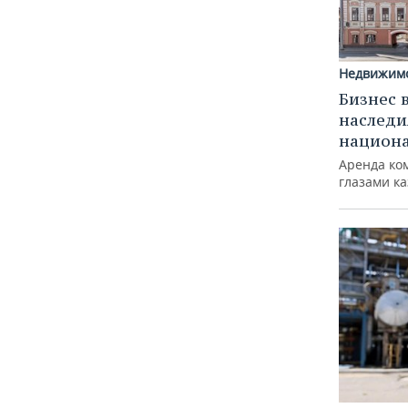
Недвижим
Бизнес 
наследи
национ
Аренда ко
глазами к