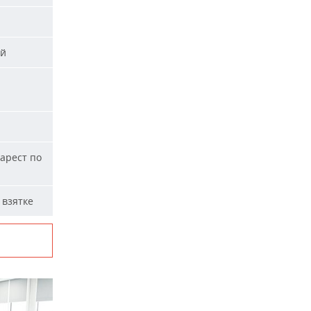
ей
арест по
 взятке