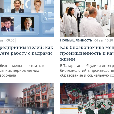
Промышленность
авг, 00:00
04 авг, 10:20
редпринимателей: как
Как биоэкономика ме
уете работу с кадрами
промышленность и ка
жизни
 бизнесмены — о том, как
В Татарстане обсудили интег
для них период летних
биотехнологий в производств
персонала
образование и социальную с