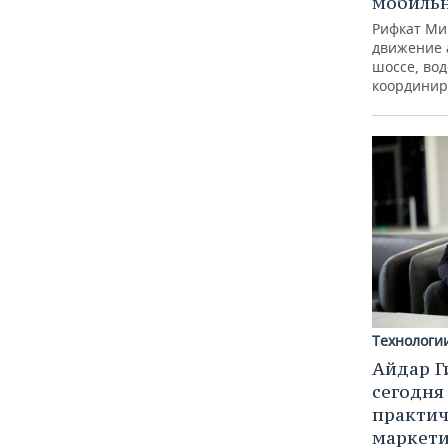
мобиль
Рифкат Ми
движение 
шоссе, вод
координир
Технологи
Айдар Г
сегодня
практич
маркети