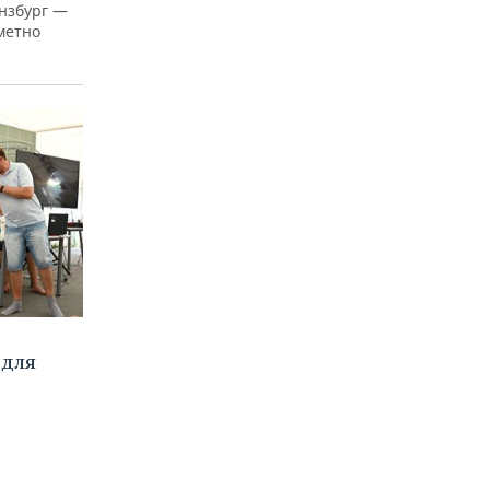
нзбург —
аметно
 для