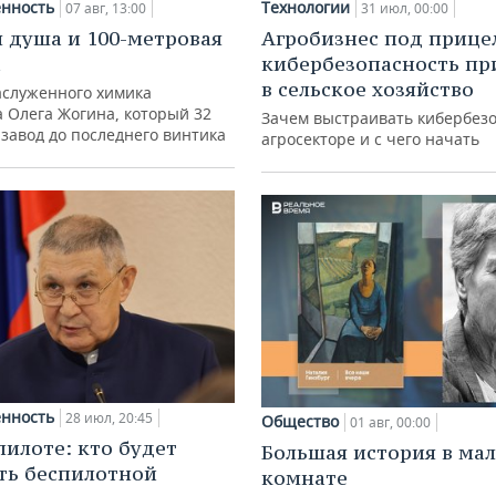
нность
Технологии
07 авг, 13:00
31 июл, 00:00
 душа и 100-метровая
Агробизнес под прице
а
кибербезопасность пр
в сельское хозяйство
аслуженного химика
а Олега Жогина, который 32
Зачем выстраивать кибербезо
 завод до последнего винтика
агросекторе и с чего начать
нность
28 июл, 20:45
Общество
01 авг, 00:00
пилоте: кто будет
Большая история в ма
ть беспилотной
комнате