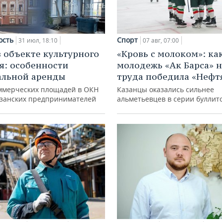
ость
Спорт
31 июл, 18:10
07 авг, 07:00
в объекте культурного
«Кровь с молоком»: ка
я: особенности
молодежь «Ак Барса» н
альной аренды
труда победила «Нефт
ммерческих площадей в ОКН
Казанцы оказались сильнее
азанских предпринимателей
альметьевцев в серии буллит