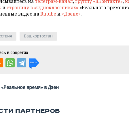
исывайтесь на
телеграм-канал
,
группу «ВКонтакте»
,
к
X
и
страницу в «Одноклассниках»
«Реального времени»
невные видео на
Rutube
и
«Дзене»
.
ствия
Башкортостан
сь в соцсетях
«Реальное время» в Дзен
СТИ ПАРТНЕРОВ