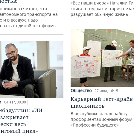
ностью
«Все наши вчера» Наталии Ги
нниханов считает, что
книга о том, как история нез
автономного транспорта на
разрушает обычную жизнь
е и в воздухе надо
овать с единой платформы
Общество
27 июл, 16:15
Карьерный тест-драйв
и
04 авг, 00:00
школьников
ибадуллин: «ИИ
В республике начал работу
 закрывает
профориентационный форум
ески весь
«Профессии будущего»
нговый цикл»