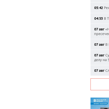
Реж
05:42
В Т
04:53
«Н
07 авг
пресечен
В 
07 авг
Су
07 авг
делу на 
Сл
07 авг