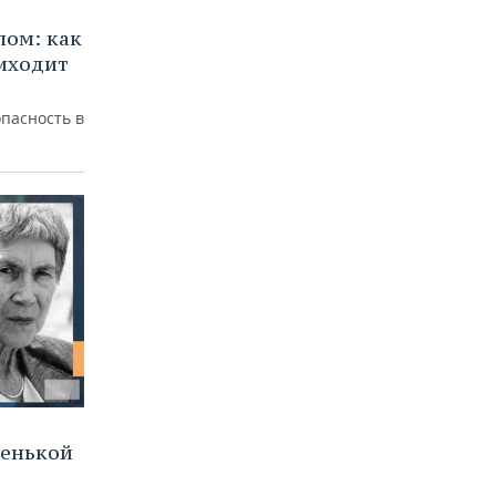
лом: как
иходит
пасность в
ленькой