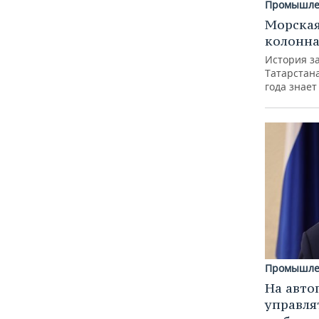
Промышле
Морская
колонн
История з
Татарстан
года знает
Промышле
На авто
управля