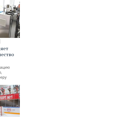
няет
чество
рацию
о,
феру