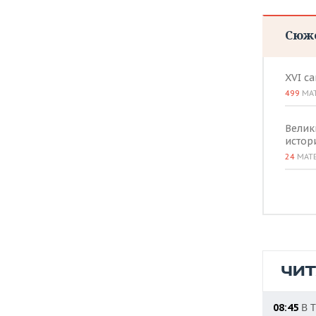
ВОДНЫЕ ВИДЫ СПОРТА
ОБРАЗОВАНИЕ
Сюж
ХОККЕЙ С МЯЧОМ
ПРОИСШЕСТВИЯ
XVI с
499
МА
Велик
истор
24
МАТ
ЧИ
В Т
08:45