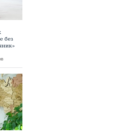
к
е без
яник»
ов