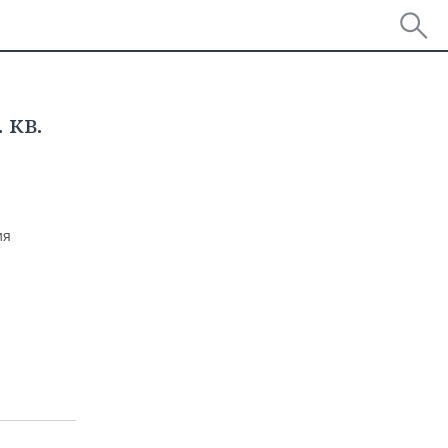
 кв.
ия