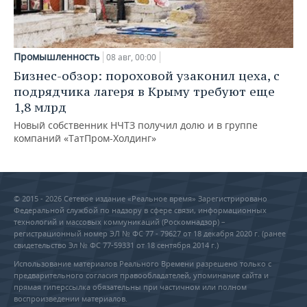
Промышленность
08 авг, 00:00
Бизнес-обзор: пороховой узаконил цеха, с
подрядчика лагеря в Крыму требуют еще
1,8 млрд
Новый собственник НЧТЗ получил долю и в группе
компаний «ТатПром-Холдинг»
© 2015 - 2026 Сетевое издание «Реальное время» Зарегистрировано
Федеральной службой по надзору в сфере связи, информационных
технологий и массовых коммуникаций (Роскомнадзор) –
регистрационный номер ЭЛ № ФС 77 - 79627 от 18 декабря 2020 г. (ранее
свидетельство Эл № ФС 77-59331 от 18 сентября 2014 г.)
Использование материалов Реального Времени разрешено только с
предварительного согласия правообладателей, упоминание сайта и
прямая гиперссылка обязательны при частичном или полном
воспроизведении материалов.