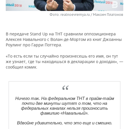
НЕФТЕХИМИЯ
РОЗНИЧНАЯ ТОРГОВЛЯ
НОВОСТИ ТЕХНОЛОГИЙ
МЕРОПРИЯТИЯ
НЕФТЬ
Фото: realnoevremya.ru / Максим Платонов
ТРАНСПОРТ
IT
НОВОСТИ МЕРОПРИЯТИЙ
СПОРТ
ОПК
В передаче Stand Up на ТНТ сравнили оппозиционера
УСЛУГИ
МЕДИА
ВЫЕЗДНАЯ РЕДАКЦИЯ
НОВОСТИ СПОРТА
ОБЩЕСТВО
Алексея Навального с Волан-де-Мортом из книг Джоанны
ЭНЕРГЕТИКА
Роулинг про Гарри Поттера.
ТЕЛЕКОММУНИКАЦИИ
БИЗНЕС-БРАНЧИ
ФУТБОЛ
НОВОСТИ ОБЩЕСТВА
ФОТОГАЛЕРЕЯ
«То есть если ты случайно произнесешь его имя, он тут
же узнает, где ты находишься в декларации о доходах», —
ONLINE-КОНФЕРЕНЦИИ
ХОККЕЙ
ВЛАСТЬ
СЮЖЕТЫ
сообщил комик.
ОТКРЫТАЯ ЛЕКЦИЯ
БАСКЕТБОЛ
ИНФРАСТРУКТУРА
СПРАВОЧНИК
ВОЛЕЙБОЛ
ИСТОРИЯ
СПИСОК ПЕРСОН
ПОЛНАЯ ВЕРСИЯ
Ничего так. На федеральном ТНТ в прайм-тайм
КИБЕРСПОРТ
КУЛЬТУРА
СПИСОК КОМПАНИЙ
почти две минуты шутят о том, что на
федеральных каналах нельзя произносить
фамилию «Навальный».
ФИГУРНОЕ КАТАНИЕ
МЕДИЦИНА
Вдвойне удивительно, что это еще и смешно.