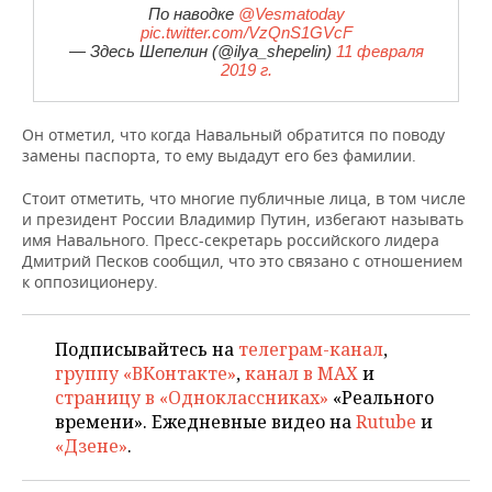
ВОДНЫЕ ВИДЫ СПОРТА
ОБРАЗОВАНИЕ
По наводке
@Vesmatoday
pic.twitter.com/VzQnS1GVcF
— Здесь Шепелин (@ilya_shepelin)
11 февраля
ХОККЕЙ С МЯЧОМ
ПРОИСШЕСТВИЯ
2019 г.
Он отметил, что когда Навальный обратится по поводу
замены паспорта, то ему выдадут его без фамилии.
Стоит отметить, что многие публичные лица, в том числе
и президент России Владимир Путин, избегают называть
имя Навального. Пресс-секретарь российского лидера
Дмитрий Песков сообщил, что это связано с отношением
к оппозиционеру.
Подписывайтесь на
телеграм-канал
,
группу «ВКонтакте»
,
канал в MAX
и
страницу в «Одноклассниках»
«Реального
времени». Ежедневные видео на
Rutube
и
«Дзене»
.