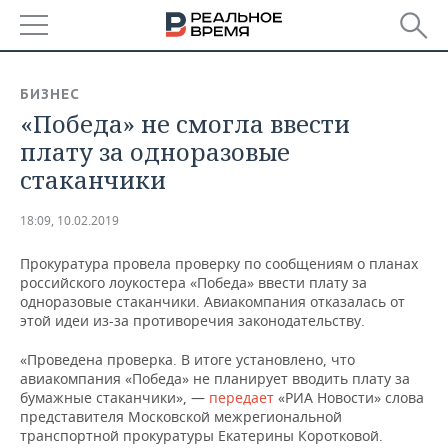
РЕГИОНЫ
БИЗНЕС
«Победа» не смогла ввести
БАШКОРТОСТАН
НОВОСТИ
плату за одноразовые
ТАТАРСТАН
АНАЛИТИКА
стаканчики
УДМУРТИЯ
НОВОСТИ АНАЛИТИКИ
ЭКОНОМИКА
18:09, 10.02.2019
ДЕКЛАРАЦИИ О ДОХОДАХ
НОВОСТИ ЭКОНОМИКИ
ПРОМЫШЛЕННОСТЬ
Прокуратура провела проверку по сообщениям о планах
российского лоукостера «Победа» ввести плату за
КОРОЛИ ГОСЗАКАЗА ПФО
ФИНАНСЫ
НОВОСТИ
НЕДВИЖИМОСТЬ
одноразовые стаканчики. Авиакомпания отказалась от
ПРОМЫШЛЕННОСТИ
этой идеи из-за противоречия законодательству.
ВУЗЫ ТАТАРСТАНА
БАНКИ
НОВОСТИ НЕДВИЖИМОСТИ
АВТО
«Проведена проверка. В итоге установлено, что
АГРОПРОМ
авиакомпания «Победа» не планирует вводить плату за
КОМУ ПРИНАДЛЕЖАТ
БЮДЖЕТ
НОВОСТИ АВТО
БИЗНЕС
бумажные стаканчики», —
передает
«РИА Новости» слова
ТОРГОВЫЕ ЦЕНТРЫ
МАШИНОСТРОЕНИЕ
представителя Московской межрегиональной
ТАТАРСТАНА
транспортной прокуратуры Екатерины Коротковой.
ИНВЕСТИЦИИ
НОВОСТИ БИЗНЕСА
ТЕХНОЛОГИИ