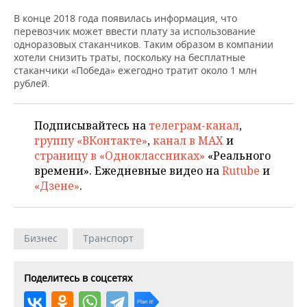
НЕФТЕХИМИЯ
В конце 2018 года появилась информация, что
РОЗНИЧНАЯ ТОРГОВЛЯ
НОВОСТИ ТЕХНОЛОГИЙ
МЕРОПРИЯТИЯ
перевозчик может ввести плату за использование
НЕФТЬ
одноразовых стаканчиков. Таким образом в компании
ТРАНСПОРТ
IT
НОВОСТИ МЕРОПРИЯТИЙ
СПОРТ
хотели снизить траты, поскольку на бесплатные
ОПК
стаканчики «Победа» ежегодно тратит около 1 млн
рублей.
УСЛУГИ
МЕДИА
ВЫЕЗДНАЯ РЕДАКЦИЯ
НОВОСТИ СПОРТА
ОБЩЕСТВО
ЭНЕРГЕТИКА
ТЕЛЕКОММУНИКАЦИИ
БИЗНЕС-БРАНЧИ
ФУТБОЛ
НОВОСТИ ОБЩЕСТВА
ФОТОГАЛЕРЕЯ
Подписывайтесь на
телеграм-канал
,
группу «ВКонтакте»
,
канал в MAX
и
ONLINE-КОНФЕРЕНЦИИ
ХОККЕЙ
ВЛАСТЬ
СЮЖЕТЫ
страницу в «Одноклассниках»
«Реального
времени». Ежедневные видео на
Rutube
и
ОТКРЫТАЯ ЛЕКЦИЯ
БАСКЕТБОЛ
ИНФРАСТРУКТУРА
СПРАВОЧНИК
«Дзене»
.
ВОЛЕЙБОЛ
ИСТОРИЯ
СПИСОК ПЕРСОН
ПОЛНАЯ ВЕРСИЯ
Бизнес
Транспорт
КИБЕРСПОРТ
КУЛЬТУРА
СПИСОК КОМПАНИЙ
ФИГУРНОЕ КАТАНИЕ
МЕДИЦИНА
Поделитесь в соцсетях