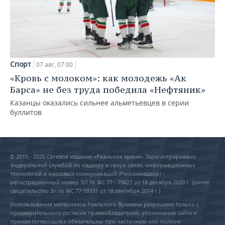
Спорт
07 авг, 07:00
«Кровь с молоком»: как молодежь «Ак
Барса» не без труда победила «Нефтяник»
Казанцы оказались сильнее альметьевцев в серии
буллитов
© 2015 - 2026 Сетевое издание «Реальное время» Зарегистрировано
Федеральной службой по надзору в сфере связи, информационных
технологий и массовых коммуникаций (Роскомнадзор) –
регистрационный номер ЭЛ № ФС 77 - 79627 от 18 декабря 2020 г. (ранее
свидетельство Эл № ФС 77-59331 от 18 сентября 2014 г.)
Использование материалов Реального Времени разрешено только с
предварительного согласия правообладателей, упоминание сайта и
прямая гиперссылка обязательны при частичном или полном