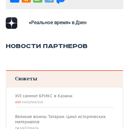
ВОДНЫЕ ВИДЫ СПОРТА
ОБРАЗОВАНИЕ
ХОККЕЙ С МЯЧОМ
ПРОИСШЕСТВИЯ
«Реальное время» в Дзен
НОВОСТИ ПАРТНЕРОВ
Сюжеты
XVI саммит БРИКС в Казани
499
МАТЕРИАЛОВ
Великие воины Татарии. Цикл исторических
материалов
24
МАТЕРИАЛА