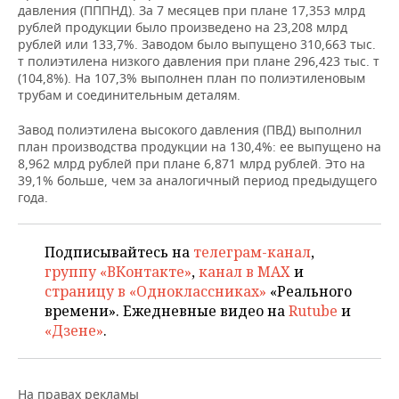
НЕФТЕХИМИЯ
давления (ПППНД). За 7 месяцев при плане 17,353 млрд
рублей продукции было произведено на 23,208 млрд
РОЗНИЧНАЯ ТОРГОВЛЯ
НОВОСТИ ТЕХНОЛОГИЙ
МЕРОПРИЯТИЯ
рублей или 133,7%. Заводом было выпущено 310,663 тыс.
НЕФТЬ
т полиэтилена низкого давления при плане 296,423 тыс. т
ТРАНСПОРТ
IT
НОВОСТИ МЕРОПРИЯТИЙ
СПОРТ
(104,8%). На 107,3% выполнен план по полиэтиленовым
ОПК
трубам и соединительным деталям.
УСЛУГИ
МЕДИА
ВЫЕЗДНАЯ РЕДАКЦИЯ
НОВОСТИ СПОРТА
ОБЩЕСТВО
ЭНЕРГЕТИКА
Завод полиэтилена высокого давления (ПВД) выполнил
план производства продукции на 130,4%: ее выпущено на
ТЕЛЕКОММУНИКАЦИИ
БИЗНЕС-БРАНЧИ
ФУТБОЛ
НОВОСТИ ОБЩЕСТВА
ФОТОГАЛЕРЕЯ
8,962 млрд рублей при плане 6,871 млрд рублей. Это на
39,1% больше, чем за аналогичный период предыдущего
ONLINE-КОНФЕРЕНЦИИ
ХОККЕЙ
ВЛАСТЬ
СЮЖЕТЫ
года.
ОТКРЫТАЯ ЛЕКЦИЯ
БАСКЕТБОЛ
ИНФРАСТРУКТУРА
СПРАВОЧНИК
Подписывайтесь на
телеграм-канал
,
группу «ВКонтакте»
,
канал в MAX
и
ВОЛЕЙБОЛ
ИСТОРИЯ
СПИСОК ПЕРСОН
ПОЛНАЯ ВЕРСИЯ
страницу в «Одноклассниках»
«Реального
времени». Ежедневные видео на
Rutube
и
КИБЕРСПОРТ
КУЛЬТУРА
СПИСОК КОМПАНИЙ
«Дзене»
.
ФИГУРНОЕ КАТАНИЕ
МЕДИЦИНА
На правах рекламы