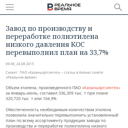
РЕГИОНЫ
Завод по производству и
БАШКОРТОСТАН
НОВОСТИ
переработке полиэтилена
низкого давления КОС
ТАТАРСТАН
АНАЛИТИКА
перевыполнил план на 33,7%
УДМУРТИЯ
НОВОСТИ АНАЛИТИКИ
ЭКОНОМИКА
09:49, 24.08.2015
Сюжет:
ДЕКЛАРАЦИИ О ДОХОДАХ
НОВОСТИ ЭКОНОМИКИ
ПАО «Казаньоргсинтез» – статьи в бизнес-газете
ПРОМЫШЛЕННОСТЬ
«Реальное время»
КОРОЛИ ГОСЗАКАЗА ПФО
ФИНАНСЫ
НОВОСТИ
НЕДВИЖИМОСТЬ
Объем этилена, произведенного ПАО
«Казаньоргсинтез»
ПРОМЫШЛЕННОСТИ
за январь-июль, составил 336,309 тыс. т при плане
320,720 тыс. т или 104,9%.
ВУЗЫ ТАТАРСТАНА
БАНКИ
НОВОСТИ НЕДВИЖИМОСТИ
АВТО
АГРОПРОМ
Обеспеченность необходимым количеством этилена
КОМУ ПРИНАДЛЕЖАТ
БЮДЖЕТ
НОВОСТИ АВТО
БИЗНЕС
позволила значительно перевыполнить установленный
ТОРГОВЫЕ ЦЕНТРЫ
МАШИНОСТРОЕНИЕ
план по всему ассортименту продукции завода по
ТАТАРСТАНА
ИНВЕСТИЦИИ
НОВОСТИ БИЗНЕСА
ТЕХНОЛОГИИ
производству и переработке полиэтилена низкого