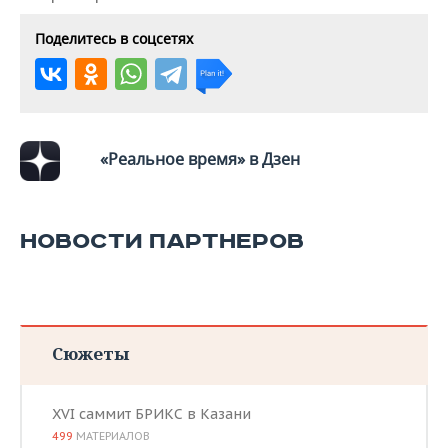
ВОДНЫЕ ВИДЫ СПОРТА
ОБРАЗОВАНИЕ
Поделитесь в соцсетях
ХОККЕЙ С МЯЧОМ
ПРОИСШЕСТВИЯ
«Реальное время» в Дзен
НОВОСТИ ПАРТНЕРОВ
Сюжеты
XVI саммит БРИКС в Казани
499
МАТЕРИАЛОВ