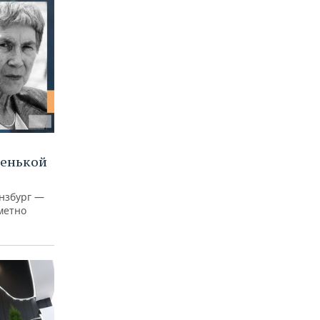
ленькой
нзбург —
аметно