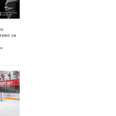
го
тане за
ем