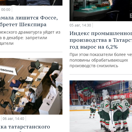
00:00
амала лишится Фоссе,
бретет Шекспира
05 авг, 14:30
ежского драматурга уйдет из
Индекс промышленно
а в декабре: запретили
производства в Татарс
датели
год вырос на 6,2%
При этом показатели более ч
половины обрабатывающих
производств снизились
06 авг, 14:40
ка татарстанского