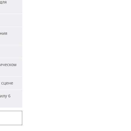
для
ания
ическом
 сцене
илу 6