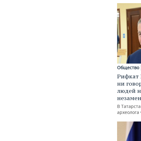
Общество
Рифкат 
ни гово
людей н
незаме
В Татарст
археолога