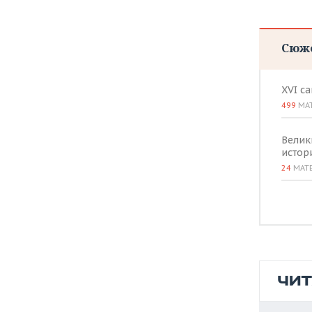
ВОДНЫЕ ВИДЫ СПОРТА
ОБРАЗОВАНИЕ
ХОККЕЙ С МЯЧОМ
ПРОИСШЕСТВИЯ
Сюж
XVI с
499
МА
Велик
истор
24
МАТ
ЧИ