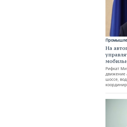
Промышле
На авто
управля
мобиль
Рифкат Ми
движение 
шоссе, вод
координир