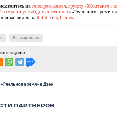
исывайтесь на
телеграм-канал
,
группу «ВКонтакте»
,
к
X
и
страницу в «Одноклассниках»
«Реального времени»
невные видео на
Rutube
и
«Дзене»
.
во
Башкортостан
сь в соцсетях
«Реальное время» в Дзен
СТИ ПАРТНЕРОВ