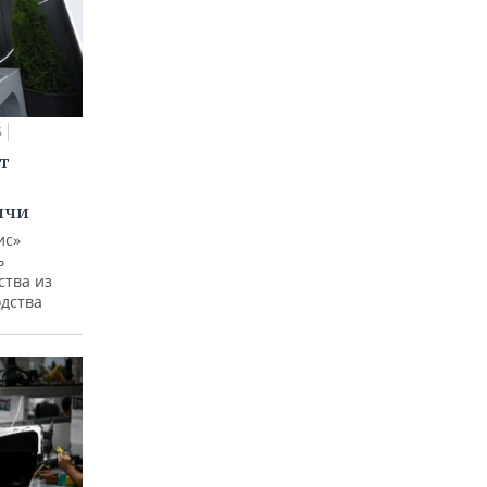
5
т
ычи
ис»
ь
ства из
одства