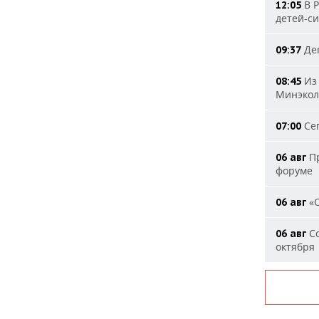
В Р
12:05
детей-с
Деп
09:37
Из 
08:45
Минэкол
Сег
07:00
Пр
06 авг
форуме
«О
06 авг
Со
06 авг
октября