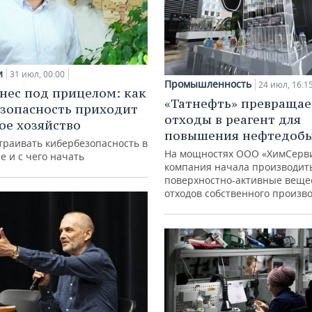
и
31 июл, 00:00
Промышленность
24 июл, 16:1
нес под прицелом: как
«Татнефть» превращае
зопасность приходит
отходы в реагент для
кое хозяйство
повышения нефтедоб
траивать кибербезопасность в
На мощностях ООО «ХимСерв
е и с чего начать
компания начала производит
поверхностно-активные веще
отходов собственного произв