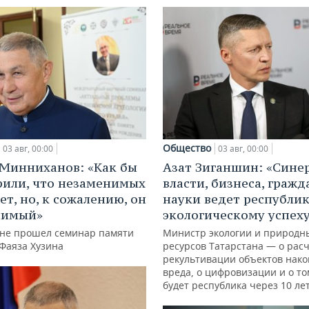
Общество
03 авг, 00:00
03 авг, 00:00
Минниханов: «Как бы
Азат Зиганшин: «Сине
рили, что незаменимых
власти, бизнеса, гражд
ет, но, к сожалению, он
науки ведет республик
нимый»
экологическому успех
ане прошел семинар памяти
Министр экологии и природн
 Фаяза Хузина
ресурсов Татарстана — о расч
рекультивации объектов нак
вреда, о цифровизации и о то
будет республика через 10 ле