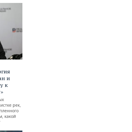
ргия
ан и
у к
у»
ых
истке рек,
опленного
м, какой
т