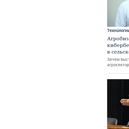
Технологи
Агробиз
кибербе
в сельс
Зачем выс
агросектор