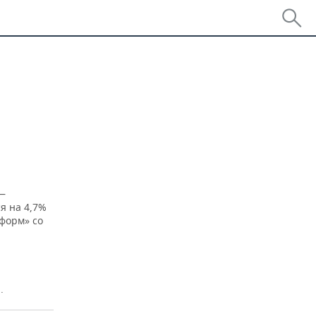
 —
я на 4,7%
форм» со
.