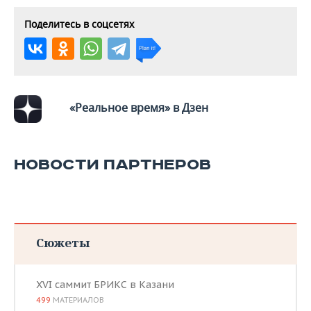
ВОДНЫЕ ВИДЫ СПОРТА
ОБРАЗОВАНИЕ
Поделитесь в соцсетях
ХОККЕЙ С МЯЧОМ
ПРОИСШЕСТВИЯ
«Реальное время» в Дзен
НОВОСТИ ПАРТНЕРОВ
Сюжеты
XVI саммит БРИКС в Казани
499
МАТЕРИАЛОВ