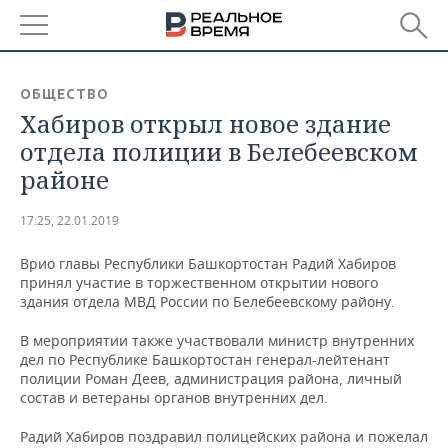
РЕГИОНЫ
ОБЩЕСТВО
Хабиров открыл новое здание
БАШКОРТОСТАН
НОВОСТИ
отдела полиции в Белебеевском
ТАТАРСТАН
АНАЛИТИКА
районе
УДМУРТИЯ
НОВОСТИ АНАЛИТИКИ
ЭКОНОМИКА
17:25, 22.01.2019
ДЕКЛАРАЦИИ О ДОХОДАХ
НОВОСТИ ЭКОНОМИКИ
ПРОМЫШЛЕННОСТЬ
Врио главы Республики Башкортостан Радий Хабиров
принял участие в торжественном открытии нового
КОРОЛИ ГОСЗАКАЗА ПФО
ФИНАНСЫ
НОВОСТИ
НЕДВИЖИМОСТЬ
здания отдела МВД России по Белебеевскому району.
ПРОМЫШЛЕННОСТИ
В мероприятии также участвовали министр внутренних
ВУЗЫ ТАТАРСТАНА
БАНКИ
НОВОСТИ НЕДВИЖИМОСТИ
АВТО
дел по Республике Башкортостан генерал-лейтенант
АГРОПРОМ
полиции Роман Деев, администрация района, личный
КОМУ ПРИНАДЛЕЖАТ
БЮДЖЕТ
НОВОСТИ АВТО
БИЗНЕС
состав и ветераны органов внутренних дел.
ТОРГОВЫЕ ЦЕНТРЫ
МАШИНОСТРОЕНИЕ
ТАТАРСТАНА
Радий Хабиров поздравил полицейских района и пожелал
ИНВЕСТИЦИИ
НОВОСТИ БИЗНЕСА
ТЕХНОЛОГИИ