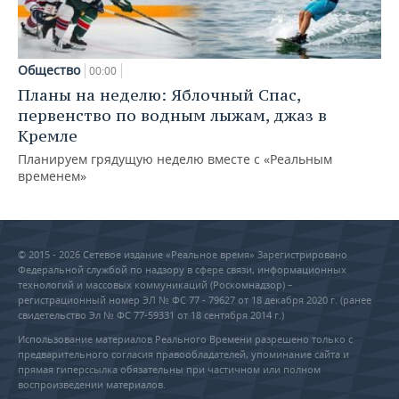
Общество
00:00
Планы на неделю: Яблочный Спас,
первенство по водным лыжам, джаз в
Кремле
Планируем грядущую неделю вместе с «Реальным
временем»
© 2015 - 2026 Сетевое издание «Реальное время» Зарегистрировано
Федеральной службой по надзору в сфере связи, информационных
технологий и массовых коммуникаций (Роскомнадзор) –
регистрационный номер ЭЛ № ФС 77 - 79627 от 18 декабря 2020 г. (ранее
свидетельство Эл № ФС 77-59331 от 18 сентября 2014 г.)
Использование материалов Реального Времени разрешено только с
предварительного согласия правообладателей, упоминание сайта и
прямая гиперссылка обязательны при частичном или полном
воспроизведении материалов.