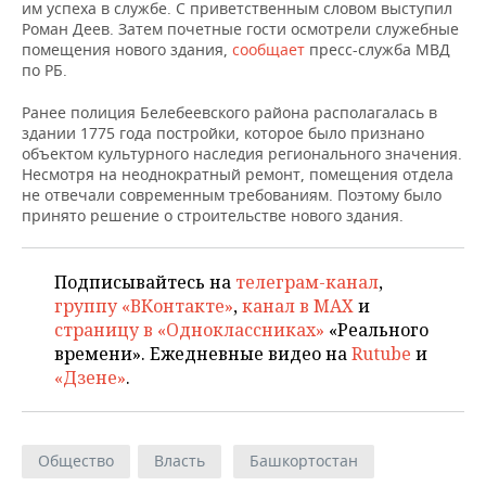
НЕФТЕХИМИЯ
им успеха в службе. С приветственным словом выступил
Роман Деев. Затем почетные гости осмотрели служебные
РОЗНИЧНАЯ ТОРГОВЛЯ
НОВОСТИ ТЕХНОЛОГИЙ
МЕРОПРИЯТИЯ
помещения нового здания,
сообщает
пресс-служба МВД
НЕФТЬ
по РБ.
ТРАНСПОРТ
IT
НОВОСТИ МЕРОПРИЯТИЙ
СПОРТ
ОПК
Ранее полиция Белебеевского района располагалась в
здании 1775 года постройки, которое было признано
УСЛУГИ
МЕДИА
ВЫЕЗДНАЯ РЕДАКЦИЯ
НОВОСТИ СПОРТА
ОБЩЕСТВО
объектом культурного наследия регионального значения.
ЭНЕРГЕТИКА
Несмотря на неоднократный ремонт, помещения отдела
ТЕЛЕКОММУНИКАЦИИ
БИЗНЕС-БРАНЧИ
ФУТБОЛ
НОВОСТИ ОБЩЕСТВА
ФОТОГАЛЕРЕЯ
не отвечали современным требованиям. Поэтому было
принято решение о строительстве нового здания.
ONLINE-КОНФЕРЕНЦИИ
ХОККЕЙ
ВЛАСТЬ
СЮЖЕТЫ
Подписывайтесь на
телеграм-канал
,
ОТКРЫТАЯ ЛЕКЦИЯ
БАСКЕТБОЛ
ИНФРАСТРУКТУРА
СПРАВОЧНИК
группу «ВКонтакте»
,
канал в MAX
и
страницу в «Одноклассниках»
«Реального
ВОЛЕЙБОЛ
ИСТОРИЯ
СПИСОК ПЕРСОН
ПОЛНАЯ ВЕРСИЯ
времени». Ежедневные видео на
Rutube
и
«Дзене»
.
КИБЕРСПОРТ
КУЛЬТУРА
СПИСОК КОМПАНИЙ
ФИГУРНОЕ КАТАНИЕ
МЕДИЦИНА
Общество
Власть
Башкортостан