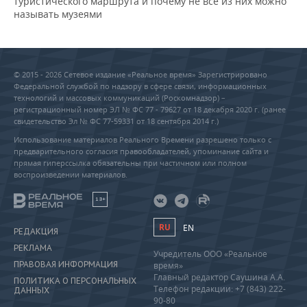
туристического маршрута и почему не все из них можно
называть музеями
© 2015 - 2026 Сетевое издание «Реальное время» Зарегистрировано
Федеральной службой по надзору в сфере связи, информационных
технологий и массовых коммуникаций (Роскомнадзор) –
регистрационный номер ЭЛ № ФС 77 - 79627 от 18 декабря 2020 г. (ранее
свидетельство Эл № ФС 77-59331 от 18 сентября 2014 г.)
Использование материалов Реального Времени разрешено только с
предварительного согласия правообладателей, упоминание сайта и
прямая гиперссылка обязательны при частичном или полном
воспроизведении материалов.
18+
RU
EN
РЕДАКЦИЯ
РЕКЛАМА
Учредитель ООО «Реальное
ПРАВОВАЯ ИНФОРМАЦИЯ
время»
Главный редактор Саушина А.А.
ПОЛИТИКА О ПЕРСОНАЛЬНЫХ
Телефон редакции: +7 (843) 222-
ДАННЫХ
90-80