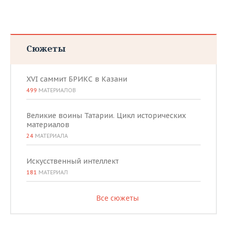
ВОДНЫЕ ВИДЫ СПОРТА
ОБРАЗОВАНИЕ
ХОККЕЙ С МЯЧОМ
ПРОИСШЕСТВИЯ
Сюжеты
XVI саммит БРИКС в Казани
499
МАТЕРИАЛОВ
Великие воины Татарии. Цикл исторических
материалов
24
МАТЕРИАЛА
Искусственный интеллект
181
МАТЕРИАЛ
Все сюжеты