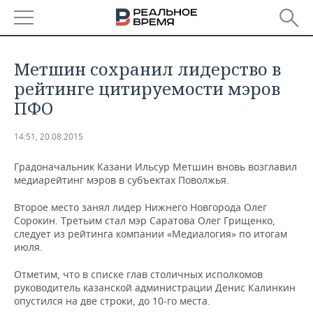
РЕГИОНЫ
​Метшин сохранил лидерство в
БАШКОРТОСТАН
НОВОСТИ
рейтинге цитируемости мэров
ПФО
ТАТАРСТАН
АНАЛИТИКА
14:51, 20.08.2015
УДМУРТИЯ
НОВОСТИ АНАЛИТИКИ
ЭКОНОМИКА
Градоначальник Казани Ильcур Метшин вновь возглавил
ДЕКЛАРАЦИИ О ДОХОДАХ
НОВОСТИ ЭКОНОМИКИ
ПРОМЫШЛЕННОСТЬ
медиарейтинг мэров в субъектах Поволжья.
Второе место занял лидер Нижнего Новгорода Олег
КОРОЛИ ГОСЗАКАЗА ПФО
ФИНАНСЫ
НОВОСТИ
НЕДВИЖИМОСТЬ
Сорокин. Третьим стал мэр Саратова Олег Грищенко,
ПРОМЫШЛЕННОСТИ
следует из рейтинга компании «Медиалогия» по итогам
ВУЗЫ ТАТАРСТАНА
БАНКИ
НОВОСТИ НЕДВИЖИМОСТИ
АВТО
июля.
АГРОПРОМ
Отметим, что в списке глав столичных исполкомов
КОМУ ПРИНАДЛЕЖАТ
БЮДЖЕТ
НОВОСТИ АВТО
БИЗНЕС
ТОРГОВЫЕ ЦЕНТРЫ
МАШИНОСТРОЕНИЕ
руководитель казанской администрации Денис Калинкин
ТАТАРСТАНА
опустился на две строки, до 10-го места.
ИНВЕСТИЦИИ
НОВОСТИ БИЗНЕСА
ТЕХНОЛОГИИ