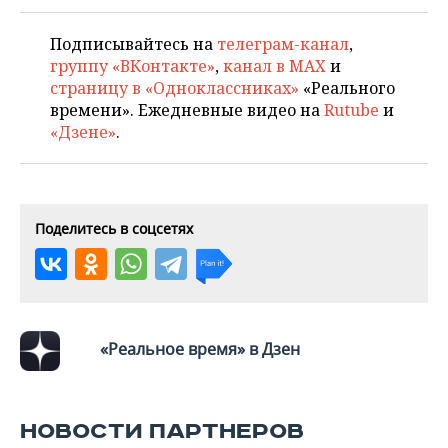
НЕФТЕХИМИЯ
РОЗНИЧНАЯ ТОРГОВЛЯ
НОВОСТИ ТЕХНОЛОГИЙ
МЕРОПРИЯТИЯ
Подписывайтесь на
телеграм-канал
,
НЕФТЬ
группу «ВКонтакте»
,
канал в MAX
и
ТРАНСПОРТ
IT
НОВОСТИ МЕРОПРИЯТИЙ
СПОРТ
страницу в «Одноклассниках»
«Реального
ОПК
времени». Ежедневные видео на
Rutube
и
УСЛУГИ
МЕДИА
ВЫЕЗДНАЯ РЕДАКЦИЯ
НОВОСТИ СПОРТА
ОБЩЕСТВО
«Дзене»
.
ЭНЕРГЕТИКА
ТЕЛЕКОММУНИКАЦИИ
БИЗНЕС-БРАНЧИ
ФУТБОЛ
НОВОСТИ ОБЩЕСТВА
ФОТОГАЛЕРЕЯ
ONLINE-КОНФЕРЕНЦИИ
ХОККЕЙ
ВЛАСТЬ
СЮЖЕТЫ
Поделитесь в соцсетях
ОТКРЫТАЯ ЛЕКЦИЯ
БАСКЕТБОЛ
ИНФРАСТРУКТУРА
СПРАВОЧНИК
ВОЛЕЙБОЛ
ИСТОРИЯ
СПИСОК ПЕРСОН
ПОЛНАЯ ВЕРСИЯ
«Реальное время» в Дзен
КИБЕРСПОРТ
КУЛЬТУРА
СПИСОК КОМПАНИЙ
ФИГУРНОЕ КАТАНИЕ
МЕДИЦИНА
НОВОСТИ ПАРТНЕРОВ