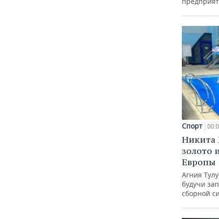
предприят
Спорт
00:
Никита 
золото 
Европы
Агния Тул
будучи зап
сборной с