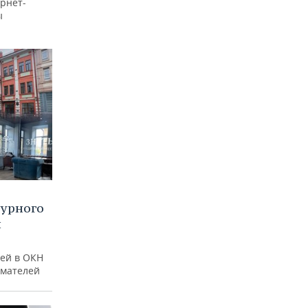
рнет-
ы
турного
и
ей в ОКН
имателей