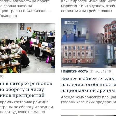
овский автомост» на пороге
Как нейросети изменили инте
а сорвал заказ на
маркетинг и что делать, чтоб
кцию трассы Р‑241 Казань —
оставаться на гребне волны
Ульяновск
Недвижимость
31 июл, 18:10
:00
Бизнес в объекте куль
ан в пятерке регионов
наследия: особенност
по обороту и числу
национальной аренды
иков предприятий
Аренда коммерческих площад
 время» составило рейтинг
глазами казанских предприн
страны по обороту и средней
ти сотрудников на малых