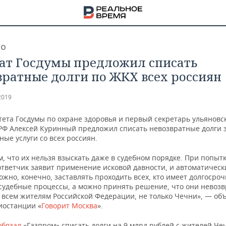
ВО
ат Госдумы предложил списать
вратные долги по ЖКХ всех россиян
2019
тета Госдумы по охране здоровья и первый секретарь ульяновс
РФ Алексей Куринный предложил списать невозвратные долги 
ые услуги со всех россиян.
м, что их нельзя взыскать даже в судебном порядке. При попыт
ответчик заявит применение исковой давности, и автоматически
жно, конечно, заставлять проходить всех, кто имеет долгосроч
судебные процессы, а можно принять решение, что они невоз
 всем жителям Российской Федерации, не только Чечни», — об
НА
иостанции «
Говорит Москва
».
обязал
«Газпром» списать долги на 9 млрд рублей с жителей Че