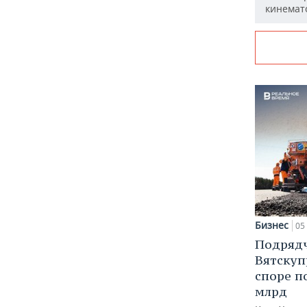
кинемат
Бизнес
05 
Подрядч
Вятскуп
споре п
млрд