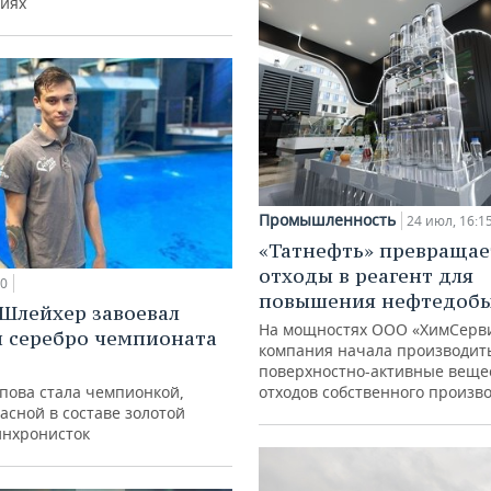
иях
Промышленность
24 июл, 16:1
«Татнефть» превращае
отходы в реагент для
00
повышения нефтедоб
Шлейхер завоевал
На мощностях ООО «ХимСерв
и серебро чемпионата
компания начала производит
поверхностно-активные веще
упова стала чемпионкой,
отходов собственного произв
асной в составе золотой
инхронисток