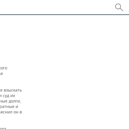
кого
за
ке взыскать
 суд их
ные долги,
вратные и
ъяснил он в
чни.