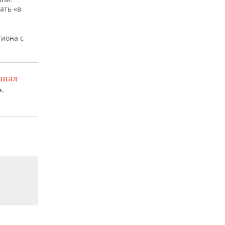
ать «в
гиона с
анал
.