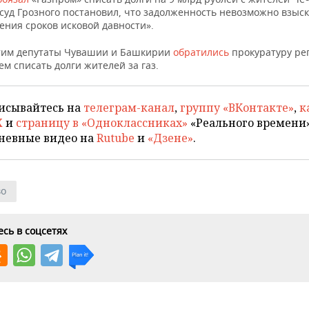
суд Грозного постановил, что задолженность невозможно взыск
ения сроков исковой давности».
этим депутаты Чувашии и Башкирии
обратились
прокуратуру ре
м списать долги жителей за газ.
исывайтесь на
телеграм-канал
,
группу «ВКонтакте»
,
к
X
и
страницу в «Одноклассниках»
«Реального времени»
невные видео на
Rutube
и
«Дзене»
.
во
сь в соцсетях