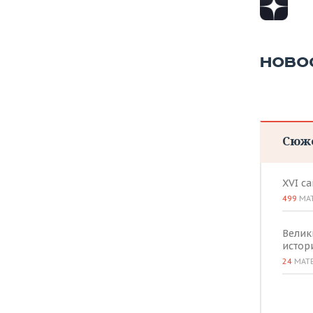
ВОДНЫЕ ВИДЫ СПОРТА
ОБРАЗОВАНИЕ
ХОККЕЙ С МЯЧОМ
ПРОИСШЕСТВИЯ
НОВО
Сюж
XVI с
499
МА
Велик
истор
24
МАТ