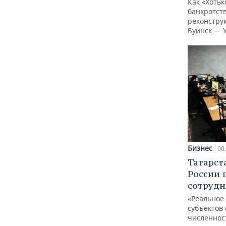
Как «Хотьк
банкротств
реконстру
Буинск — 
Бизнес
00
Татарст
России 
сотрудн
«Реальное
субъектов 
численнос