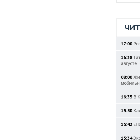
ЧИ
Рос
17:00
Тат
16:38
августе
Жит
08:00
мобильн
В К
16:35
Каж
15:50
«По
15:42
Экр
15:34