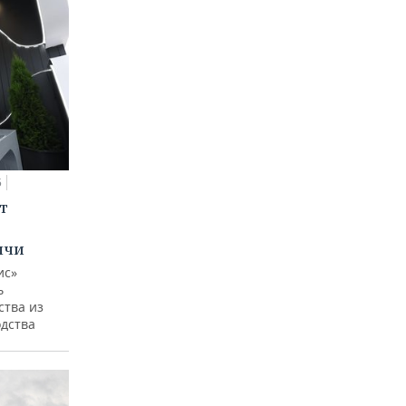
5
т
ычи
ис»
ь
ства из
одства