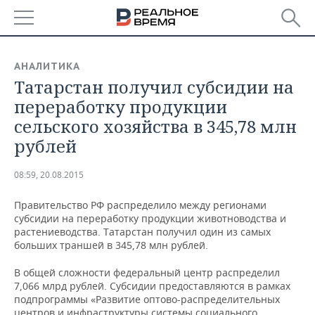
РЕГИОНЫ
АНАЛИТИКА
​Татарстан получил субсидии на
БАШКОРТОСТАН
НОВОСТИ
переработку продукции
ТАТАРСТАН
АНАЛИТИКА
сельского хозяйства в 345,78 млн
рублей
УДМУРТИЯ
НОВОСТИ АНАЛИТИКИ
ЭКОНОМИКА
08:59, 20.08.2015
ДЕКЛАРАЦИИ О ДОХОДАХ
НОВОСТИ ЭКОНОМИКИ
ПРОМЫШЛЕННОСТЬ
Правительство РФ распределило между регионами
КОРОЛИ ГОСЗАКАЗА ПФО
ФИНАНСЫ
НОВОСТИ
НЕДВИЖИМОСТЬ
субсидии на переработку продукции животноводства и
ПРОМЫШЛЕННОСТИ
растениеводства. Татарстан получил один из самых
ВУЗЫ ТАТАРСТАНА
БАНКИ
НОВОСТИ НЕДВИЖИМОСТИ
АВТО
больших траншей в 345,78 млн рублей.
АГРОПРОМ
В общей сложности федеральный центр распределил
КОМУ ПРИНАДЛЕЖАТ
БЮДЖЕТ
НОВОСТИ АВТО
БИЗНЕС
7,066 млрд рублей. Субсидии предоставляются в рамках
ТОРГОВЫЕ ЦЕНТРЫ
МАШИНОСТРОЕНИЕ
ТАТАРСТАНА
подпрограммы «Развитие оптово-распределительных
ИНВЕСТИЦИИ
НОВОСТИ БИЗНЕСА
ТЕХНОЛОГИИ
центров и инфраструктуры системы социального