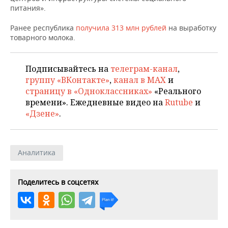
НЕФТЕХИМИЯ
питания».
РОЗНИЧНАЯ ТОРГОВЛЯ
НОВОСТИ ТЕХНОЛОГИЙ
МЕРОПРИЯТИЯ
НЕФТЬ
Ранее республика
получила 313 млн рублей
на выработку
товарного молока.
ТРАНСПОРТ
IT
НОВОСТИ МЕРОПРИЯТИЙ
СПОРТ
ОПК
УСЛУГИ
МЕДИА
ВЫЕЗДНАЯ РЕДАКЦИЯ
НОВОСТИ СПОРТА
ОБЩЕСТВО
Подписывайтесь на
телеграм-канал
,
ЭНЕРГЕТИКА
группу «ВКонтакте»
,
канал в MAX
и
ТЕЛЕКОММУНИКАЦИИ
БИЗНЕС-БРАНЧИ
ФУТБОЛ
НОВОСТИ ОБЩЕСТВА
ФОТОГАЛЕРЕЯ
страницу в «Одноклассниках»
«Реального
времени». Ежедневные видео на
Rutube
и
ONLINE-КОНФЕРЕНЦИИ
ХОККЕЙ
ВЛАСТЬ
СЮЖЕТЫ
«Дзене»
.
ОТКРЫТАЯ ЛЕКЦИЯ
БАСКЕТБОЛ
ИНФРАСТРУКТУРА
СПРАВОЧНИК
Аналитика
ВОЛЕЙБОЛ
ИСТОРИЯ
СПИСОК ПЕРСОН
ПОЛНАЯ ВЕРСИЯ
Поделитесь в соцсетях
КИБЕРСПОРТ
КУЛЬТУРА
СПИСОК КОМПАНИЙ
ФИГУРНОЕ КАТАНИЕ
МЕДИЦИНА