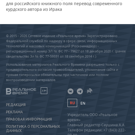
для российского книжного поля перевод современного
курдского автора из Ирака
© 2015 - 2026 Сетевое издание «Реальное время» Зарегистрировано
Федеральной службой по надзору в сфере связи, информационных
технологий и массовых коммуникаций (Роскомнадзор) –
регистрационный номер ЭЛ № ФС 77 - 79627 от 18 декабря 2020 г. (ранее
свидетельство Эл № ФС 77-59331 от 18 сентября 2014 г.)
Использование материалов Реального Времени разрешено только с
предварительного согласия правообладателей, упоминание сайта и
прямая гиперссылка обязательны при частичном или полном
воспроизведении материалов.
18+
RU
EN
РЕДАКЦИЯ
РЕКЛАМА
Учредитель ООО «Реальное
ПРАВОВАЯ ИНФОРМАЦИЯ
время»
Главный редактор Саушина А.А.
ПОЛИТИКА О ПЕРСОНАЛЬНЫХ
Телефон редакции: +7 (843) 222-
ДАННЫХ