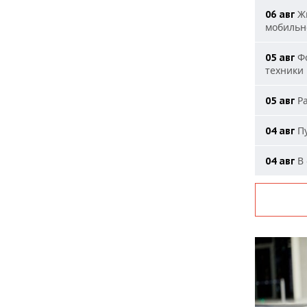
Жи
06 авг
мобильн
Фо
05 авг
техники
Ра
05 авг
Пу
04 авг
В 
04 авг