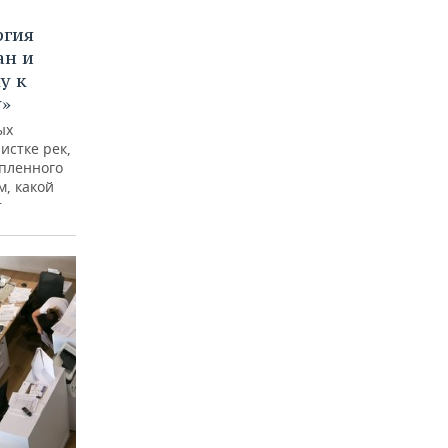
ргия
ан и
у к
у»
ых
истке рек,
опленного
м, какой
т