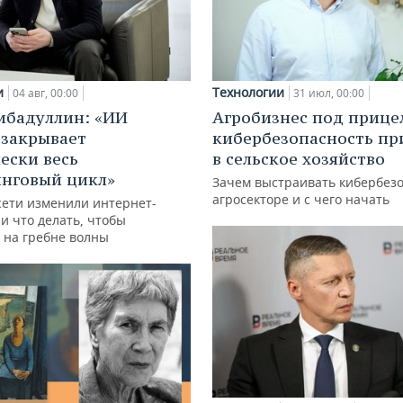
и
Технологии
04 авг, 00:00
31 июл, 00:00
ибадуллин: «ИИ
Агробизнес под прице
 закрывает
кибербезопасность пр
ески весь
в сельское хозяйство
нговый цикл»
Зачем выстраивать кибербезо
агросекторе и с чего начать
сети изменили интернет-
и что делать, чтобы
 на гребне волны