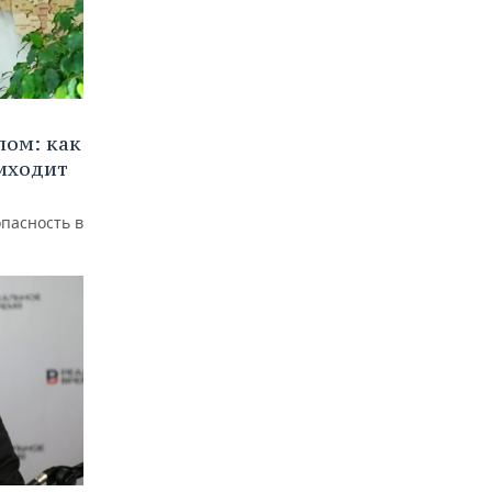
лом: как
иходит
пасность в