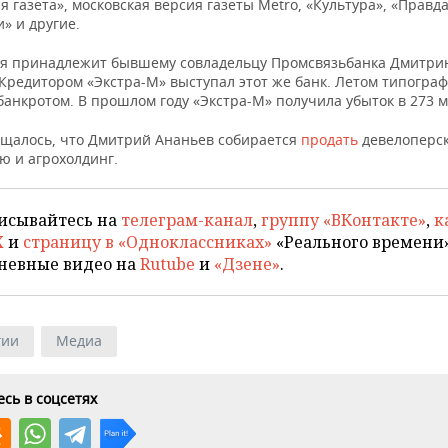
я газета», московская версия газеты Metro, «Культура», «Правда»
» и другие.
я принадлежит бывшему совладельцу Промсвязьбанка Дмитри
 Кредитором «Экстра-М» выступал этот же банк. Летом типогра
анкротом. В прошлом году «Экстра-М» получила убыток в 273 м
бщалось, что Дмитрий Ананьев собирается
продать
девелоперск
ю и агрохолдинг.
исывайтесь на
телеграм-канал
,
группу «ВКонтакте»
,
к
X
и
страницу в «Одноклассниках»
«Реального времени»
невные видео на
Rutube
и
«Дзене»
.
гии
Медиа
сь в соцсетях