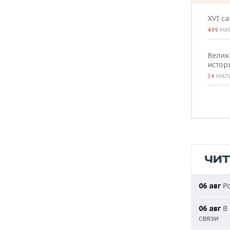
XVI с
499
МА
Велик
истор
24
МАТ
ЧИ
Ро
06 авг
В 
06 авг
связи