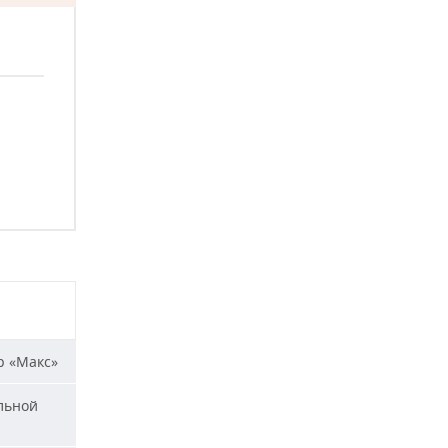
р «Макс»
льной