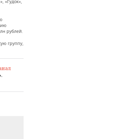
, «Гудок»,
ю
фию
лн рублей.
ую группу,
анал
.