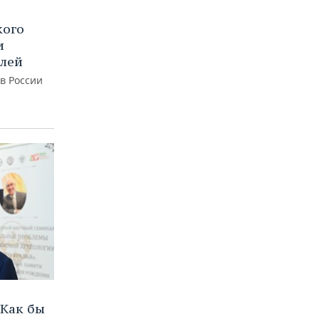
кого
и
блей
 в России
Как бы