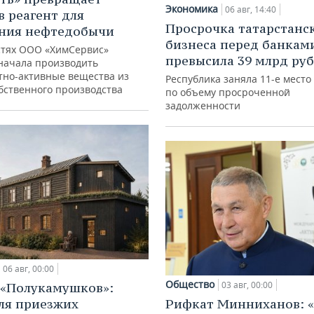
Экономика
06 авг, 14:40
в реагент для
Просрочка татарстанс
ния нефтедобычи
бизнеса перед банкам
тях ООО «ХимСервис»
превысила 39 млрд ру
начала производить
тно-активные вещества из
Республика заняла 11-е место
обственного производства
по объему просроченной
задолженности
06 авг, 00:00
Общество
03 авг, 00:00
 «Полукамушков»:
ля приезжих
Рифкат Минниханов: «