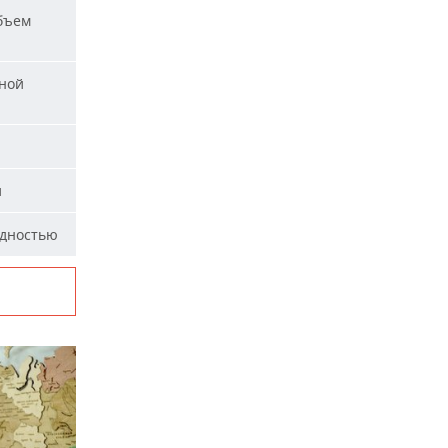
бъем
ной
и
идностью