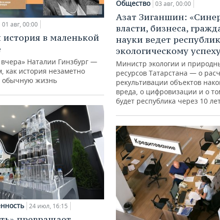
Общество
03 авг, 00:00
Азат Зиганшин: «Сине
01 авг, 00:00
власти, бизнеса, гражд
 история в маленькой
науки ведет республик
е
экологическому успех
 вчера» Наталии Гинзбург —
Министр экологии и природн
м, как история незаметно
ресурсов Татарстана — о расч
 обычную жизнь
рекультивации объектов нак
вреда, о цифровизации и о то
будет республика через 10 ле
нность
24 июл, 16:15
ть» превращает