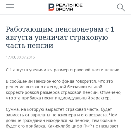
РЕГИОНЫ
​Работающим пенсионерам с 1
БАШКОРТОСТАН
НОВОСТИ
августа увеличат страховую
часть пенсии
ТАТАРСТАН
АНАЛИТИКА
17:43, 30.07.2015
УДМУРТИЯ
НОВОСТИ АНАЛИТИКИ
ЭКОНОМИКА
С 1 августа увеличится размер страховой части пенсии.
ДЕКЛАРАЦИИ О ДОХОДАХ
НОВОСТИ ЭКОНОМИКИ
ПРОМЫШЛЕННОСТЬ
В сообщении Пенсионного фонда говорится, что это
решение вызвано ежегодной беззаявительной
КОРОЛИ ГОСЗАКАЗА ПФО
ФИНАНСЫ
НОВОСТИ
НЕДВИЖИМОСТЬ
корректировкой размеров страховой пенсии. Отмечено,
ПРОМЫШЛЕННОСТИ
что эта прибавка носит индивидуальный характер.
ВУЗЫ ТАТАРСТАНА
БАНКИ
НОВОСТИ НЕДВИЖИМОСТИ
АВТО
АГРОПРОМ
Сумма, на которую вырастет страховая часть, будет
зависеть от зарплаты пенсионера и его возраста. Чем
КОМУ ПРИНАДЛЕЖАТ
БЮДЖЕТ
НОВОСТИ АВТО
БИЗНЕС
ТОРГОВЫЕ ЦЕНТРЫ
МАШИНОСТРОЕНИЕ
дольше гражданин находился на пенсии, тем больше
ТАТАРСТАНА
будет его прибавка. Каких-либо цифр ПФР не называет.
ИНВЕСТИЦИИ
НОВОСТИ БИЗНЕСА
ТЕХНОЛОГИИ