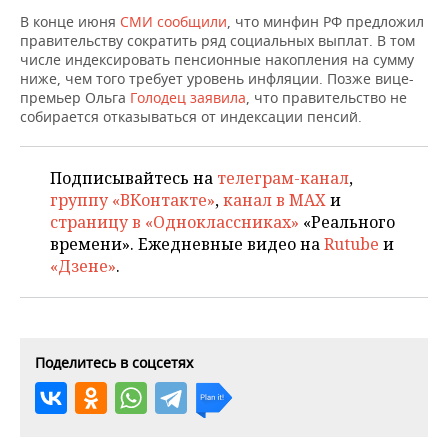
НЕФТЕХИМИЯ
В конце июня
СМИ сообщили
, что минфин РФ предложил
РОЗНИЧНАЯ ТОРГОВЛЯ
НОВОСТИ ТЕХНОЛОГИЙ
МЕРОПРИЯТИЯ
правительству сократить ряд социальных выплат. В том
НЕФТЬ
числе индексировать пенсионные накопления на сумму
ниже, чем того требует уровень инфляции. Позже вице-
ТРАНСПОРТ
IT
НОВОСТИ МЕРОПРИЯТИЙ
СПОРТ
премьер Ольга
ОПК
Голодец заявила
, что правительство не
собирается отказываться от индексации пенсий.
УСЛУГИ
МЕДИА
ВЫЕЗДНАЯ РЕДАКЦИЯ
НОВОСТИ СПОРТА
ОБЩЕСТВО
ЭНЕРГЕТИКА
ТЕЛЕКОММУНИКАЦИИ
БИЗНЕС-БРАНЧИ
ФУТБОЛ
НОВОСТИ ОБЩЕСТВА
ФОТОГАЛЕРЕЯ
Подписывайтесь на
телеграм-канал
,
группу «ВКонтакте»
,
канал в MAX
и
ONLINE-КОНФЕРЕНЦИИ
ХОККЕЙ
ВЛАСТЬ
страницу в «Одноклассниках»
«Реального
СЮЖЕТЫ
времени». Ежедневные видео на
Rutube
и
«Дзене»
.
ОТКРЫТАЯ ЛЕКЦИЯ
БАСКЕТБОЛ
ИНФРАСТРУКТУРА
СПРАВОЧНИК
ВОЛЕЙБОЛ
ИСТОРИЯ
СПИСОК ПЕРСОН
ПОЛНАЯ ВЕРСИЯ
КИБЕРСПОРТ
КУЛЬТУРА
СПИСОК КОМПАНИЙ
Поделитесь в соцсетях
ФИГУРНОЕ КАТАНИЕ
МЕДИЦИНА