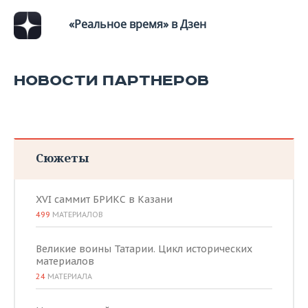
ВОДНЫЕ ВИДЫ СПОРТА
ОБРАЗОВАНИЕ
«Реальное время» в Дзен
ХОККЕЙ С МЯЧОМ
ПРОИСШЕСТВИЯ
НОВОСТИ ПАРТНЕРОВ
Сюжеты
XVI саммит БРИКС в Казани
499
МАТЕРИАЛОВ
Великие воины Татарии. Цикл исторических
материалов
24
МАТЕРИАЛА