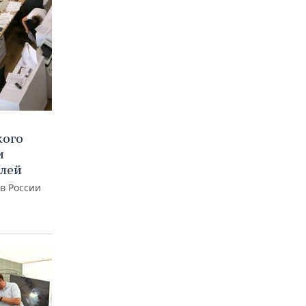
кого
и
блей
 в России