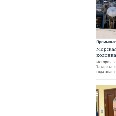
Промышле
Морская
колонн
История з
Татарстан
года знает