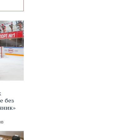
к
е без
яник»
ов