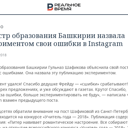
ВО
тр образования Башкирии назвала
риментом свои ошибки в Instagram
2018
образования Башкирии Гульназ Шафикова объяснила свой пост
 с ошибками. Она назвала эту публикацию экспериментом.
ент удался! Спасибо дедушке Фрейду — «сшибки» срабатывают!
рех предложениях, и уже обсуждают в газетах. Круто! Спасибо
за ошибки, больше экспериментировать не буду», — написала
am взамен предыдущего поста.
цсетях обратили внимание на пост Шафиковой из Санкт-Петербу
НА
ходится на конкурсе «Учитель года — 2018». Публикация содер
ия: «Питер навивает романтическое настроение. Все собираютс
 на открытие всероссийского конкурса «Учитель года — 2018».