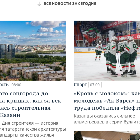
ВСЕ НОВОСТИ ЗА СЕГОДНЯ
ость
Спорт
08:00
07:00
ого соцгорода до
«Кровь с молоком»: ка
на крышах: как за век
молодежь «Ак Барса» н
ась строительная
труда победила «Нефт
 Казани
Казанцы оказались сильнее
альметьевцев в серии буллит
ю Дня строителя — история
ия татарстанской архитектуры
тандарты качества жилья