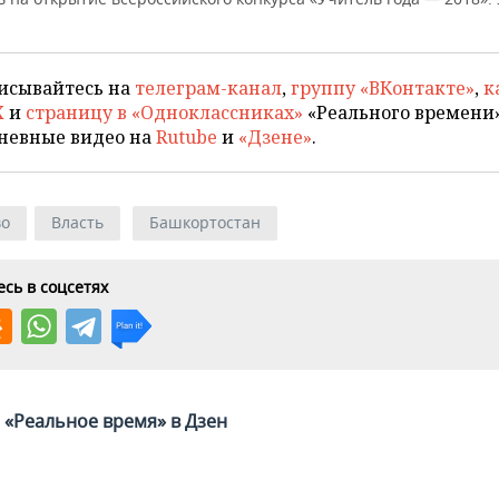
исывайтесь на
телеграм-канал
,
группу «ВКонтакте»
,
к
X
и
страницу в «Одноклассниках»
«Реального времени»
невные видео на
Rutube
и
«Дзене»
.
во
Власть
Башкортостан
сь в соцсетях
«Реальное время» в Дзен