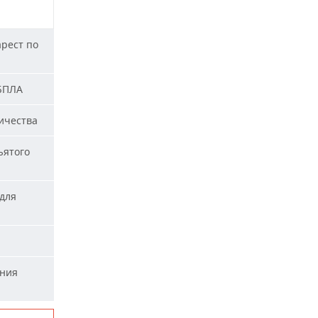
арест по
 БПЛА
ичества
ъятого
для
ания