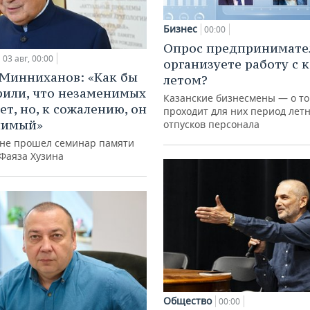
Бизнес
00:00
Опрос предпринимател
03 авг, 00:00
организуете работу с 
Минниханов: «Как бы
летом?
рили, что незаменимых
Казанские бизнесмены — о то
ет, но, к сожалению, он
проходит для них период лет
нимый»
отпусков персонала
ане прошел семинар памяти
 Фаяза Хузина
Общество
00:00