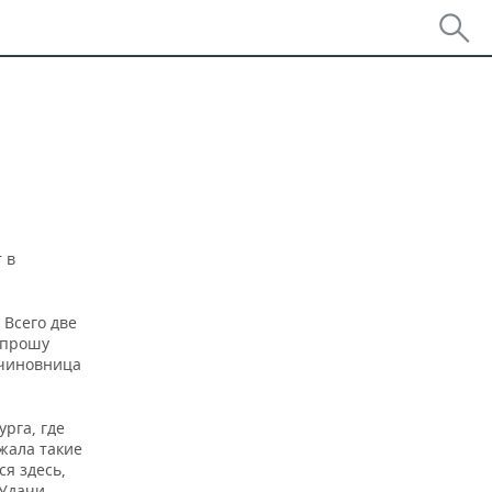
 в
 Всего две
, прошу
 чиновница
рга, где
жала такие
я здесь,
 Удачи