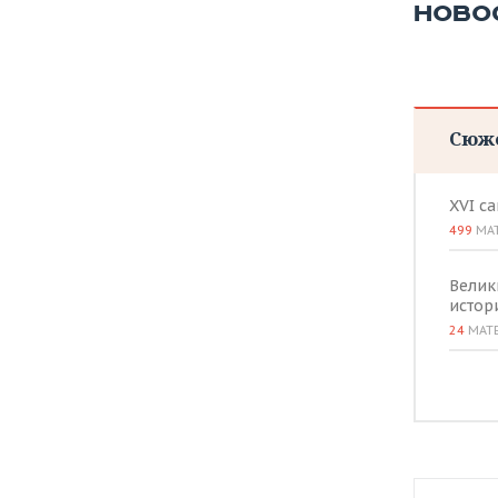
ВОДНЫЕ ВИДЫ СПОРТА
ОБРАЗОВАНИЕ
НОВО
ХОККЕЙ С МЯЧОМ
ПРОИСШЕСТВИЯ
Сюж
XVI с
499
МА
Велик
истор
24
МАТ