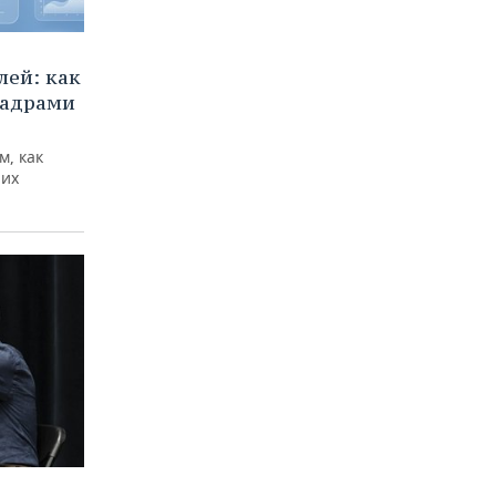
ей: как
кадрами
м, как
них