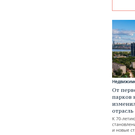
Недвижим
От перв
парков 
изменил
отрасль
К 70-лети
становлен
и новые с