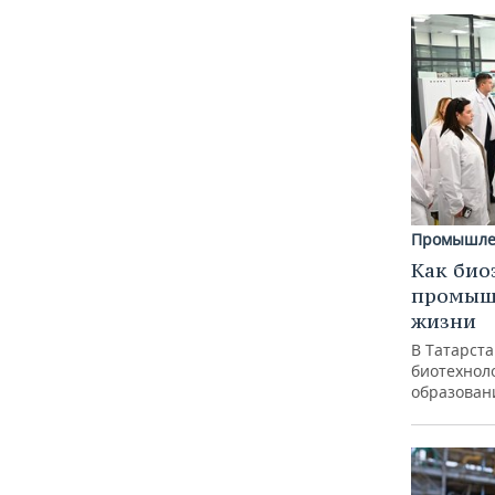
Промышле
Как био
промышл
жизни
В Татарст
биотехноло
образован