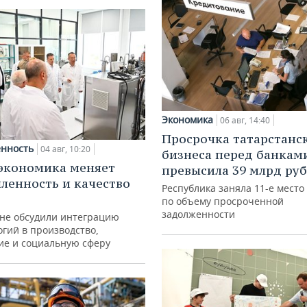
Экономика
06 авг, 14:40
Просрочка татарстанс
нность
04 авг, 10:20
бизнеса перед банкам
экономика меняет
превысила 39 млрд ру
енность и качество
Республика заняла 11-е место
по объему просроченной
задолженности
ане обсудили интеграцию
гий в производство,
ие и социальную сферу