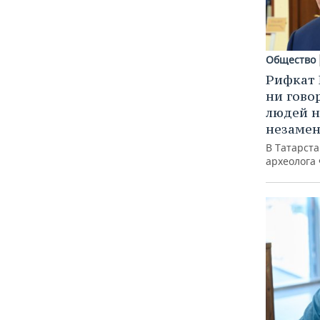
Общество
Рифкат 
ни гово
людей н
незаме
В Татарст
археолога