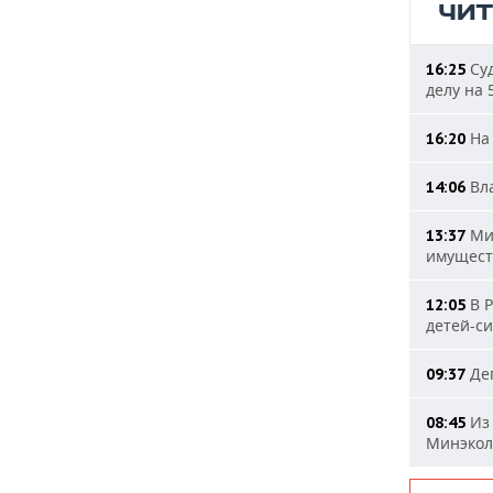
ЧИ
Суд
16:25
делу на 
На 
16:20
Вла
14:06
Мин
13:37
имущест
В Р
12:05
детей-с
Деп
09:37
Из 
08:45
Минэкол