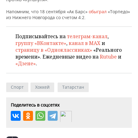
НЕФТЕХИМИЯ
РОЗНИЧНАЯ ТОРГОВЛЯ
НОВОСТИ ТЕХНОЛОГИЙ
МЕРОПРИЯТИЯ
Напомним, что 18 сентября «Ак Барс»
обыграл
«Торпедо»
НЕФТЬ
из Нижнего Новгорода со счетом 4:2.
ТРАНСПОРТ
IT
НОВОСТИ МЕРОПРИЯТИЙ
СПОРТ
ОПК
Подписывайтесь на
телеграм-канал
,
УСЛУГИ
МЕДИА
ВЫЕЗДНАЯ РЕДАКЦИЯ
НОВОСТИ СПОРТА
ОБЩЕСТВО
группу «ВКонтакте»
,
канал в MAX
и
ЭНЕРГЕТИКА
страницу в «Одноклассниках»
«Реального
ТЕЛЕКОММУНИКАЦИИ
БИЗНЕС-БРАНЧИ
ФУТБОЛ
НОВОСТИ ОБЩЕСТВА
ФОТОГАЛЕРЕЯ
времени». Ежедневные видео на
Rutube
и
«Дзене»
.
ONLINE-КОНФЕРЕНЦИИ
ХОККЕЙ
ВЛАСТЬ
СЮЖЕТЫ
ОТКРЫТАЯ ЛЕКЦИЯ
БАСКЕТБОЛ
ИНФРАСТРУКТУРА
СПРАВОЧНИК
Спорт
Хоккей
Татарстан
ВОЛЕЙБОЛ
ИСТОРИЯ
СПИСОК ПЕРСОН
ПОЛНАЯ ВЕРСИЯ
Поделитесь в соцсетях
КИБЕРСПОРТ
КУЛЬТУРА
СПИСОК КОМПАНИЙ
ФИГУРНОЕ КАТАНИЕ
МЕДИЦИНА