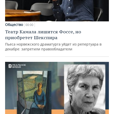
Общество
00:00
Театр Камала лишится Фоссе, но
приобретет Шекспира
Пьеса норвежского драматурга уйдет из репертуара в
декабре: запретили правообладатели