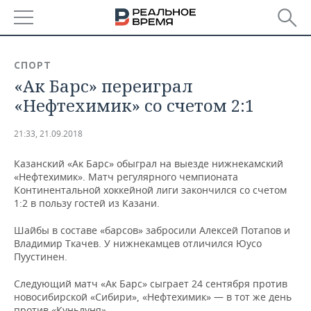
РЕГИОНЫ
СПОРТ
«Ак Барс» переиграл
БАШКОРТОСТАН
НОВОСТИ
«Нефтехимик» со счетом 2:1
ТАТАРСТАН
АНАЛИТИКА
21:33, 21.09.2018
УДМУРТИЯ
НОВОСТИ АНАЛИТИКИ
ЭКОНОМИКА
Казанский «Ак Барс» обыграл на выезде нижнекамский
«Нефтехимик». Матч регулярного чемпионата
ДЕКЛАРАЦИИ О ДОХОДАХ
НОВОСТИ ЭКОНОМИКИ
ПРОМЫШЛЕННОСТЬ
Континентальной хоккейной лиги закончился со счетом
1:2 в пользу гостей из Казани.
КОРОЛИ ГОСЗАКАЗА ПФО
ФИНАНСЫ
НОВОСТИ
НЕДВИЖИМОСТЬ
ПРОМЫШЛЕННОСТИ
Шайбы в составе «барсов» забросили Алексей Потапов и
ВУЗЫ ТАТАРСТАНА
БАНКИ
НОВОСТИ НЕДВИЖИМОСТИ
АВТО
Владимир Ткачев. У нижнекамцев отличился Юусо
АГРОПРОМ
Пуустинен.
КОМУ ПРИНАДЛЕЖАТ
БЮДЖЕТ
НОВОСТИ АВТО
БИЗНЕС
ТОРГОВЫЕ ЦЕНТРЫ
МАШИНОСТРОЕНИЕ
Следующий матч «Ак Барс» сыграет 24 сентября против
ТАТАРСТАНА
новосибирской «Сибири», «Нефтехимик» — в тот же день
ИНВЕСТИЦИИ
НОВОСТИ БИЗНЕСА
ТЕХНОЛОГИИ
против «Куньлуня».