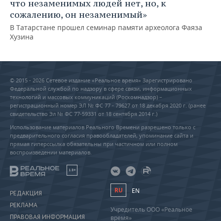
что незаменимых людей нет, но, к
сожалению, он незаменимый»
В Татарстане прошел семинар памяти археолога Фаяза
Хузина
© 2015 - 2026 Сетевое издание «Реальное время» Зарегистрировано
Федеральной службой по надзору в сфере связи, информационных
технологий и массовых коммуникаций (Роскомнадзор) –
регистрационный номер ЭЛ № ФС 77 - 79627 от 18 декабря 2020 г. (ранее
свидетельство Эл № ФС 77-59331 от 18 сентября 2014 г.)
Использование материалов Реального Времени разрешено только с
предварительного согласия правообладателей, упоминание сайта и
прямая гиперссылка обязательны при частичном или полном
воспроизведении материалов.
18+
RU
EN
РЕДАКЦИЯ
РЕКЛАМА
Учредитель ООО «Реальное
ПРАВОВАЯ ИНФОРМАЦИЯ
время»