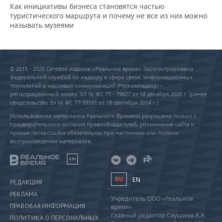
Как инициативы бизнеса становятся частью
туристического маршрута и почему не все из них можно
называть музеями
© 2015 - 2026 Сетевое издание «Реальное время» Зарегистрировано
Федеральной службой по надзору в сфере связи, информационных
технологий и массовых коммуникаций (Роскомнадзор) –
регистрационный номер ЭЛ № ФС 77 - 79627 от 18 декабря 2020 г. (ранее
свидетельство Эл № ФС 77-59331 от 18 сентября 2014 г.)
Использование материалов Реального Времени разрешено только с
предварительного согласия правообладателей, упоминание сайта и
прямая гиперссылка обязательны при частичном или полном
воспроизведении материалов.
18+
RU
EN
РЕДАКЦИЯ
РЕКЛАМА
Учредитель ООО «Реальное
ПРАВОВАЯ ИНФОРМАЦИЯ
время»
Главный редактор Саушина А.А.
ПОЛИТИКА О ПЕРСОНАЛЬНЫХ