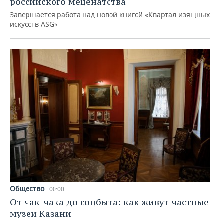
российского меценатства
Завершается работа над новой книгой «Квартал изящных
искусств ASG»
Общество
00:00
От чак-чака до соцбыта: как живут частные
музеи Казани