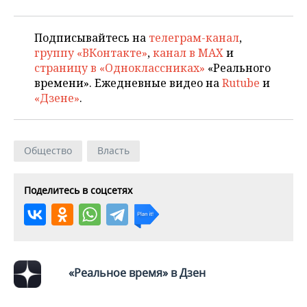
ВОДНЫЕ ВИДЫ СПОРТА
ОБРАЗОВАНИЕ
ХОККЕЙ С МЯЧОМ
ПРОИСШЕСТВИЯ
Подписывайтесь на
телеграм-канал
,
группу «ВКонтакте»
,
канал в MAX
и
страницу в «Одноклассниках»
«Реального
времени». Ежедневные видео на
Rutube
и
«Дзене»
.
Общество
Власть
Поделитесь в соцсетях
«Реальное время» в Дзен