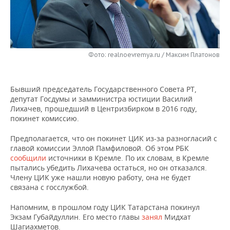
НЕФТЕХИМИЯ
РОЗНИЧНАЯ ТОРГОВЛЯ
НОВОСТИ ТЕХНОЛОГИЙ
МЕРОПРИЯТИЯ
НЕФТЬ
ТРАНСПОРТ
IT
НОВОСТИ МЕРОПРИЯТИЙ
СПОРТ
ОПК
Фото: realnoevremya.ru / Максим Платонов
УСЛУГИ
МЕДИА
ВЫЕЗДНАЯ РЕДАКЦИЯ
НОВОСТИ СПОРТА
ОБЩЕСТВО
ЭНЕРГЕТИКА
Бывший председатель Государственного Совета РТ,
ТЕЛЕКОММУНИКАЦИИ
БИЗНЕС-БРАНЧИ
ФУТБОЛ
НОВОСТИ ОБЩЕСТВА
ФОТОГАЛЕРЕЯ
депутат Госдумы и замминистра юстиции Василий
Лихачев, прошедший в Центризбирком в 2016 году,
ONLINE-КОНФЕРЕНЦИИ
ХОККЕЙ
ВЛАСТЬ
СЮЖЕТЫ
покинет комиссию.
ОТКРЫТАЯ ЛЕКЦИЯ
БАСКЕТБОЛ
ИНФРАСТРУКТУРА
СПРАВОЧНИК
Предполагается, что он покинет ЦИК из-за разногласий с
главой комиссии Эллой Памфиловой. Об этом РБК
сообщили
источники в Кремле. По их словам, в Кремле
ВОЛЕЙБОЛ
ИСТОРИЯ
СПИСОК ПЕРСОН
ПОЛНАЯ ВЕРСИЯ
пытались убедить Лихачева остаться, но он отказался.
Члену ЦИК уже нашли новую работу, она не будет
КИБЕРСПОРТ
КУЛЬТУРА
СПИСОК КОМПАНИЙ
связана с госслужбой.
Напомним, в прошлом году ЦИК Татарстана покинул
ФИГУРНОЕ КАТАНИЕ
МЕДИЦИНА
Экзам Губайдуллин. Его место главы
занял
Мидхат
Шагиахметов.