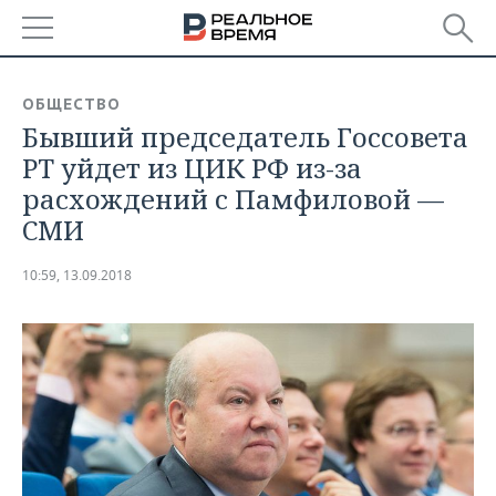
РЕГИОНЫ
ОБЩЕСТВО
Бывший председатель Госсовета
БАШКОРТОСТАН
НОВОСТИ
РТ уйдет из ЦИК РФ из-за
ТАТАРСТАН
АНАЛИТИКА
расхождений с Памфиловой —
СМИ
УДМУРТИЯ
НОВОСТИ АНАЛИТИКИ
ЭКОНОМИКА
10:59, 13.09.2018
ДЕКЛАРАЦИИ О ДОХОДАХ
НОВОСТИ ЭКОНОМИКИ
ПРОМЫШЛЕННОСТЬ
КОРОЛИ ГОСЗАКАЗА ПФО
ФИНАНСЫ
НОВОСТИ
НЕДВИЖИМОСТЬ
ПРОМЫШЛЕННОСТИ
ВУЗЫ ТАТАРСТАНА
БАНКИ
НОВОСТИ НЕДВИЖИМОСТИ
АВТО
АГРОПРОМ
КОМУ ПРИНАДЛЕЖАТ
БЮДЖЕТ
НОВОСТИ АВТО
БИЗНЕС
ТОРГОВЫЕ ЦЕНТРЫ
МАШИНОСТРОЕНИЕ
ТАТАРСТАНА
ИНВЕСТИЦИИ
НОВОСТИ БИЗНЕСА
ТЕХНОЛОГИИ