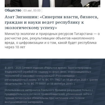
Общество
03 авг, 00:00
Азат Зиганшин: «Синергия власти, бизнеса,
граждан и науки ведет республику к
экологическому успеху»
Министр экологии и природных ресурсов Татарстана — о
расчистке рек, рекультивации объектов накопленного
вреда, о цифровизации и о том, какой будет республика
через 10 лет
© 2015 - 2026 Сетевое издание «Реальное время» Зарегистрировано
Федеральной службой по надзору в сфере связи, информационных
технологий и массовых коммуникаций (Роскомнадзор) –
регистрационный номер ЭЛ № ФС 77 - 79627 от 18 декабря 2020 г. (ранее
свидетельство Эл № ФС 77-59331 от 18 сентября 2014 г.)
Использование материалов Реального Времени разрешено только с
предварительного согласия правообладателей, упоминание сайта и
прямая гиперссылка обязательны при частичном или полном
воспроизведении материалов.