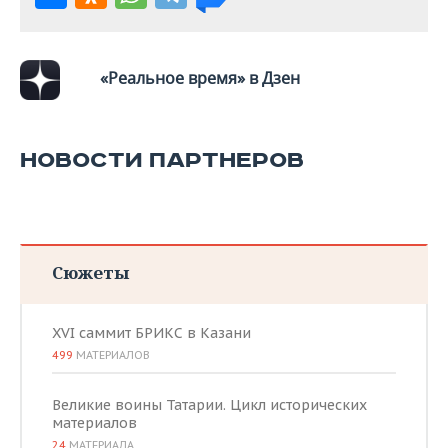
ВОДНЫЕ ВИДЫ СПОРТА
ОБРАЗОВАНИЕ
ХОККЕЙ С МЯЧОМ
ПРОИСШЕСТВИЯ
«Реальное время» в Дзен
НОВОСТИ ПАРТНЕРОВ
Сюжеты
XVI саммит БРИКС в Казани
499
МАТЕРИАЛОВ
Великие воины Татарии. Цикл исторических
материалов
24
МАТЕРИАЛА