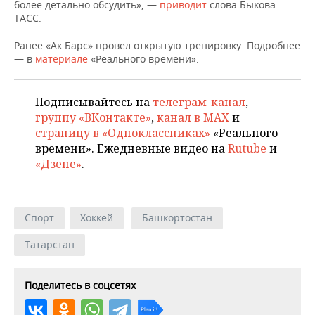
НЕФТЕХИМИЯ
более детально обсудить», —
приводит
слова Быкова
ТАСС.
РОЗНИЧНАЯ ТОРГОВЛЯ
НОВОСТИ ТЕХНОЛОГИЙ
МЕРОПРИЯТИЯ
НЕФТЬ
Ранее «Ак Барс» провел открытую тренировку. Подробнее
ТРАНСПОРТ
IT
НОВОСТИ МЕРОПРИЯТИЙ
СПОРТ
— в
материале
«Реального времени».
ОПК
УСЛУГИ
МЕДИА
ВЫЕЗДНАЯ РЕДАКЦИЯ
НОВОСТИ СПОРТА
ОБЩЕСТВО
ЭНЕРГЕТИКА
Подписывайтесь на
телеграм-канал
,
группу «ВКонтакте»
,
канал в MAX
и
ТЕЛЕКОММУНИКАЦИИ
БИЗНЕС-БРАНЧИ
ФУТБОЛ
НОВОСТИ ОБЩЕСТВА
ФОТОГАЛЕРЕЯ
страницу в «Одноклассниках»
«Реального
времени». Ежедневные видео на
Rutube
и
ONLINE-КОНФЕРЕНЦИИ
ХОККЕЙ
ВЛАСТЬ
СЮЖЕТЫ
«Дзене»
.
ОТКРЫТАЯ ЛЕКЦИЯ
БАСКЕТБОЛ
ИНФРАСТРУКТУРА
СПРАВОЧНИК
Спорт
Хоккей
Башкортостан
ВОЛЕЙБОЛ
ИСТОРИЯ
СПИСОК ПЕРСОН
ПОЛНАЯ ВЕРСИЯ
Татарстан
КИБЕРСПОРТ
КУЛЬТУРА
СПИСОК КОМПАНИЙ
ФИГУРНОЕ КАТАНИЕ
МЕДИЦИНА
Поделитесь в соцсетях