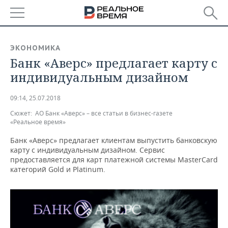
РЕГИОНЫ
ЭКОНОМИКА
Банк «Аверс» предлагает карту с
БАШКОРТОСТАН
НОВОСТИ
индивидуальным дизайном
ТАТАРСТАН
АНАЛИТИКА
09:14, 25.07.2018
УДМУРТИЯ
НОВОСТИ АНАЛИТИКИ
ЭКОНОМИКА
Сюжет:
АО Банк «Аверс» – все статьи в бизнес-газете
«Реальное время»
ДЕКЛАРАЦИИ О ДОХОДАХ
НОВОСТИ ЭКОНОМИКИ
ПРОМЫШЛЕННОСТЬ
Банк «Аверс» предлагает клиентам выпустить банковскую
карту с индивидуальным дизайном. Сервис
КОРОЛИ ГОСЗАКАЗА ПФО
ФИНАНСЫ
НОВОСТИ
НЕДВИЖИМОСТЬ
предоставляется для карт платежной системы MasterCard
ПРОМЫШЛЕННОСТИ
категорий Gold и Platinum.
ВУЗЫ ТАТАРСТАНА
БАНКИ
НОВОСТИ НЕДВИЖИМОСТИ
АВТО
АГРОПРОМ
КОМУ ПРИНАДЛЕЖАТ
БЮДЖЕТ
НОВОСТИ АВТО
БИЗНЕС
ТОРГОВЫЕ ЦЕНТРЫ
МАШИНОСТРОЕНИЕ
ТАТАРСТАНА
ИНВЕСТИЦИИ
НОВОСТИ БИЗНЕСА
ТЕХНОЛОГИИ