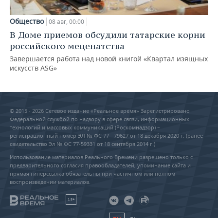
Общество
08 авг, 00:00
В Доме приемов обсудили татарские корни
российского меценатства
Завершается работа над новой книгой «Квартал изящных
искусств ASG»
© 2015 - 2026 Сетевое издание «Реальное время» Зарегистрировано
Федеральной службой по надзору в сфере связи, информационных
технологий и массовых коммуникаций (Роскомнадзор) –
регистрационный номер ЭЛ № ФС 77 - 79627 от 18 декабря 2020 г. (ранее
свидетельство Эл № ФС 77-59331 от 18 сентября 2014 г.)
Использование материалов Реального Времени разрешено только с
предварительного согласия правообладателей, упоминание сайта и
прямая гиперссылка обязательны при частичном или полном
воспроизведении материалов.
18+