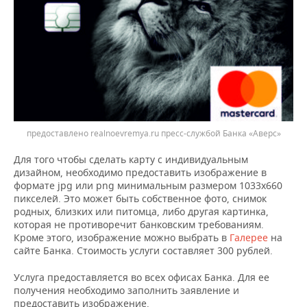
НЕФТЕХИМИЯ
РОЗНИЧНАЯ ТОРГОВЛЯ
НОВОСТИ ТЕХНОЛОГИЙ
МЕРОПРИЯТИЯ
НЕФТЬ
ТРАНСПОРТ
IT
НОВОСТИ МЕРОПРИЯТИЙ
СПОРТ
ОПК
УСЛУГИ
МЕДИА
ВЫЕЗДНАЯ РЕДАКЦИЯ
НОВОСТИ СПОРТА
ОБЩЕСТВО
ЭНЕРГЕТИКА
ТЕЛЕКОММУНИКАЦИИ
БИЗНЕС-БРАНЧИ
ФУТБОЛ
НОВОСТИ ОБЩЕСТВА
ФОТОГАЛЕРЕЯ
предоставлено realnoevremya.ru пресс-службой Банка «Аверс»
ONLINE-КОНФЕРЕНЦИИ
ХОККЕЙ
ВЛАСТЬ
СЮЖЕТЫ
Для того чтобы сделать карту с индивидуальным
дизайном, необходимо предоставить изображение в
ОТКРЫТАЯ ЛЕКЦИЯ
БАСКЕТБОЛ
ИНФРАСТРУКТУРА
СПРАВОЧНИК
формате jpg или png минимальным размером 1033х660
пикселей. Это может быть собственное фото, снимок
родных, близких или питомца, либо другая картинка,
ВОЛЕЙБОЛ
ИСТОРИЯ
СПИСОК ПЕРСОН
ПОЛНАЯ ВЕРСИЯ
которая не противоречит банковским требованиям.
Кроме этого, изображение можно выбрать в
Галерее
на
КИБЕРСПОРТ
КУЛЬТУРА
СПИСОК КОМПАНИЙ
сайте Банка. Стоимость услуги составляет 300 рублей.
Услуга предоставляется во всех офисах Банка. Для ее
ФИГУРНОЕ КАТАНИЕ
МЕДИЦИНА
получения необходимо заполнить заявление и
предоставить изображение.