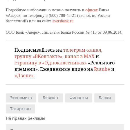
ВОДНЫЕ ВИДЫ СПОРТА
ОБРАЗОВАНИЕ
Подробную информацию можно получить
в
офисах
Б
анка
ХОККЕЙ С МЯЧОМ
ПРОИСШЕСТВИЯ
«Аверс»
, по телефону 8 (800) 700-43-21 (звонок по России
бесплатный) или на сайте
aversbank.ru
ООО Банк «Аверс». Лицензия Банка России № 415 от 09.06.2014.
Подписывайтесь на
телеграм-канал
,
группу «ВКонтакте»
,
канал в MAX
и
страницу в «Одноклассниках»
«Реального
времени». Ежедневные видео на
Rutube
и
«Дзене»
.
Экономика
Бюджет
Финансы
Банки
Татарстан
На правах рекламы