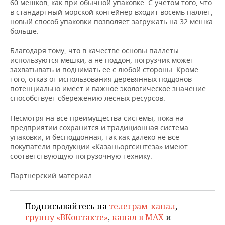
ВОДНЫЕ ВИДЫ СПОРТА
ОБРАЗОВАНИЕ
60 мешков, как при обычной упаковке. С учетом того, что
в стандартный морской контейнер входит восемь паллет,
новый способ упаковки позволяет загружать на 32 мешка
ХОККЕЙ С МЯЧОМ
ПРОИСШЕСТВИЯ
больше.
Благодаря тому, что в качестве основы паллеты
используются мешки, а не поддон, погрузчик может
захватывать и поднимать ее с любой стороны. Кроме
того, отказ от использования деревянных поддонов
потенциально имеет и важное экологическое значение:
способствует сбережению лесных ресурсов.
Несмотря на все преимущества системы, пока на
предприятии сохранится и традиционная система
упаковки, и бесподдонная, так как далеко не все
покупатели продукции «Казаньоргсинтеза» имеют
соответствующую погрузочную технику.
Партнерский материал
Подписывайтесь на
телеграм-канал
,
группу «ВКонтакте»
,
канал в MAX
и