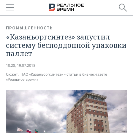
РЕГИОНЫ
ПРОМЫШЛЕННОСТЬ
«Казаньоргсинтез» запустил
БАШКОРТОСТАН
НОВОСТИ
систему бесподдонной упаковки
ТАТАРСТАН
АНАЛИТИКА
паллет
УДМУРТИЯ
НОВОСТИ АНАЛИТИКИ
ЭКОНОМИКА
10:28, 19.07.2018
Сюжет:
ПАО «Казаньоргсинтез» – статьи в бизнес-газете
ДЕКЛАРАЦИИ О ДОХОДАХ
НОВОСТИ ЭКОНОМИКИ
ПРОМЫШЛЕННОСТЬ
«Реальное время»
КОРОЛИ ГОСЗАКАЗА ПФО
ФИНАНСЫ
НОВОСТИ
НЕДВИЖИМОСТЬ
ПРОМЫШЛЕННОСТИ
ВУЗЫ ТАТАРСТАНА
БАНКИ
НОВОСТИ НЕДВИЖИМОСТИ
АВТО
АГРОПРОМ
КОМУ ПРИНАДЛЕЖАТ
БЮДЖЕТ
НОВОСТИ АВТО
БИЗНЕС
ТОРГОВЫЕ ЦЕНТРЫ
МАШИНОСТРОЕНИЕ
ТАТАРСТАНА
ИНВЕСТИЦИИ
НОВОСТИ БИЗНЕСА
ТЕХНОЛОГИИ