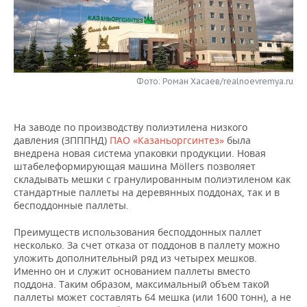
НЕФТЕХИМИЯ
РОЗНИЧНАЯ ТОРГОВЛЯ
НОВОСТИ ТЕХНОЛОГИЙ
МЕРОПРИЯТИЯ
НЕФТЬ
ТРАНСПОРТ
IT
НОВОСТИ МЕРОПРИЯТИЙ
СПОРТ
ОПК
Фото: Роман Хасаев/realnoevremya.ru
УСЛУГИ
МЕДИА
ВЫЕЗДНАЯ РЕДАКЦИЯ
НОВОСТИ СПОРТА
ОБЩЕСТВО
ЭНЕРГЕТИКА
ТЕЛЕКОММУНИКАЦИИ
БИЗНЕС-БРАНЧИ
ФУТБОЛ
НОВОСТИ ОБЩЕСТВА
ФОТОГАЛЕРЕЯ
На заводе по производству полиэтилена низкого
давления (ЗПППНД)
ПАО «Казаньоргсинтез»
была
ONLINE-КОНФЕРЕНЦИИ
ХОККЕЙ
ВЛАСТЬ
СЮЖЕТЫ
внедрена новая система упаковки продукции. Новая
штабелеформирующая машина Möllers позволяет
складывать мешки с гранулированным полиэтиленом как
ОТКРЫТАЯ ЛЕКЦИЯ
БАСКЕТБОЛ
ИНФРАСТРУКТУРА
СПРАВОЧНИК
стандартные паллеты на деревянных поддонах, так и в
бесподдонные паллеты.
ВОЛЕЙБОЛ
ИСТОРИЯ
СПИСОК ПЕРСОН
ПОЛНАЯ ВЕРСИЯ
Преимуществ использования бесподдонных паллет
несколько. За счет отказа от поддонов в паллету можно
КИБЕРСПОРТ
КУЛЬТУРА
СПИСОК КОМПАНИЙ
уложить дополнительный ряд из четырех мешков.
Именно он и служит основанием паллеты вместо
ФИГУРНОЕ КАТАНИЕ
МЕДИЦИНА
поддона. Таким образом, максимальный объем такой
паллеты может составлять 64 мешка (или 1600 тонн), а не