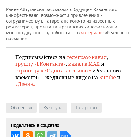
ВОДНЫЕ ВИДЫ СПОРТА
ОБРАЗОВАНИЕ
Ранее Айтуганова рассказала о будущем Казанского
ХОККЕЙ С МЯЧОМ
ПРОИСШЕСТВИЯ
кинофестиваля, возможности привлечения к
сотрудничеству в Татарстане кого-то из известных
режиссеров, проката татарстанских кинофильмов и
многого другого. Подробности — в
материале
«Реального
времени».
Подписывайтесь на
телеграм-канал
,
группу «ВКонтакте»
,
канал в MAX
и
страницу в «Одноклассниках»
«Реального
времени». Ежедневные видео на
Rutube
и
«Дзене»
.
Общество
Культура
Татарстан
Поделитесь в соцсетях