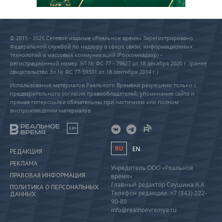
© 2015 - 2026 Сетевое издание «Реальное время» Зарегистрировано
Федеральной службой по надзору в сфере связи, информационных
технологий и массовых коммуникаций (Роскомнадзор) –
регистрационный номер ЭЛ № ФС 77 - 79627 от 18 декабря 2020 г. (ранее
свидетельство Эл № ФС 77-59331 от 18 сентября 2014 г.)
Использование материалов Реального Времени разрешено только с
предварительного согласия правообладателей, упоминание сайта и
прямая гиперссылка обязательны при частичном или полном
воспроизведении материалов.
18+
RU
EN
РЕДАКЦИЯ
РЕКЛАМА
Учредитель ООО «Реальное
ПРАВОВАЯ ИНФОРМАЦИЯ
время»
Главный редактор Саушина А.А.
ПОЛИТИКА О ПЕРСОНАЛЬНЫХ
Телефон редакции: +7 (843) 222-
ДАННЫХ
90-80
info@realnoevremya.ru