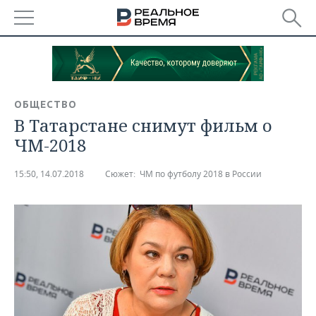
РЕГИОНЫ
БАШКОРТОСТАН
НОВОСТИ
ОБЩЕСТВО
ТАТАРСТАН
АНАЛИТИКА
В Татарстане снимут фильм о
ЧМ-2018
УДМУРТИЯ
НОВОСТИ АНАЛИТИКИ
ЭКОНОМИКА
15:50, 14.07.2018
Сюжет:
ЧМ по футболу 2018 в России
ДЕКЛАРАЦИИ О ДОХОДАХ
НОВОСТИ ЭКОНОМИКИ
ПРОМЫШЛЕННОСТЬ
КОРОЛИ ГОСЗАКАЗА ПФО
ФИНАНСЫ
НОВОСТИ
НЕДВИЖИМОСТЬ
ПРОМЫШЛЕННОСТИ
ВУЗЫ ТАТАРСТАНА
БАНКИ
НОВОСТИ НЕДВИЖИМОСТИ
АВТО
АГРОПРОМ
КОМУ ПРИНАДЛЕЖАТ
БЮДЖЕТ
НОВОСТИ АВТО
БИЗНЕС
ТОРГОВЫЕ ЦЕНТРЫ
МАШИНОСТРОЕНИЕ
ТАТАРСТАНА
ИНВЕСТИЦИИ
НОВОСТИ БИЗНЕСА
ТЕХНОЛОГИИ