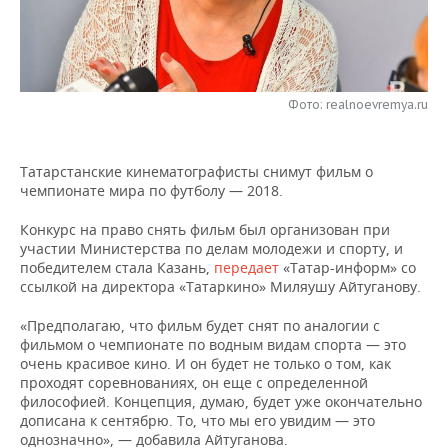
НЕФТЕХИМИЯ
РОЗНИЧНАЯ ТОРГОВЛЯ
НОВОСТИ ТЕХНОЛОГИЙ
МЕРОПРИЯТИЯ
НЕФТЬ
ТРАНСПОРТ
IT
НОВОСТИ МЕРОПРИЯТИЙ
СПОРТ
ОПК
Фото: realnoevremya.ru
УСЛУГИ
МЕДИА
ВЫЕЗДНАЯ РЕДАКЦИЯ
НОВОСТИ СПОРТА
ОБЩЕСТВО
ЭНЕРГЕТИКА
Татарстанские кинематографисты снимут фильм о
ТЕЛЕКОММУНИКАЦИИ
БИЗНЕС-БРАНЧИ
ФУТБОЛ
НОВОСТИ ОБЩЕСТВА
ФОТОГАЛЕРЕЯ
чемпионате мира по футболу — 2018.
ONLINE-КОНФЕРЕНЦИИ
ХОККЕЙ
ВЛАСТЬ
СЮЖЕТЫ
Конкурс на право снять фильм был организован при
участии Министерства по делам молодежи и спорту, и
ОТКРЫТАЯ ЛЕКЦИЯ
БАСКЕТБОЛ
ИНФРАСТРУКТУРА
СПРАВОЧНИК
победителем стала Казань,
передает
«Татар-информ» со
ссылкой на директора «Татаркино» Миляушу Айтуганову.
ВОЛЕЙБОЛ
ИСТОРИЯ
СПИСОК ПЕРСОН
ПОЛНАЯ ВЕРСИЯ
«Предполагаю, что фильм будет снят по аналогии с
фильмом о чемпионате по водным видам спорта — это
КИБЕРСПОРТ
КУЛЬТУРА
СПИСОК КОМПАНИЙ
очень красивое кино. И он будет не только о том, как
проходят соревнованиях, он еще с определенной
философией. Концепция, думаю, будет уже окончательно
ФИГУРНОЕ КАТАНИЕ
МЕДИЦИНА
дописана к сентябрю. То, что мы его увидим — это
однозначно», — добавила Айтуганова.