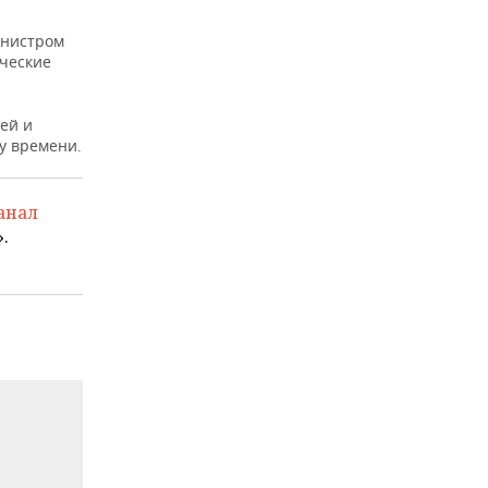
инистром
ческие
ей и
му времени.
анал
.