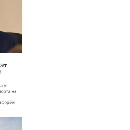
5
дет
й
что
порта на
атформы