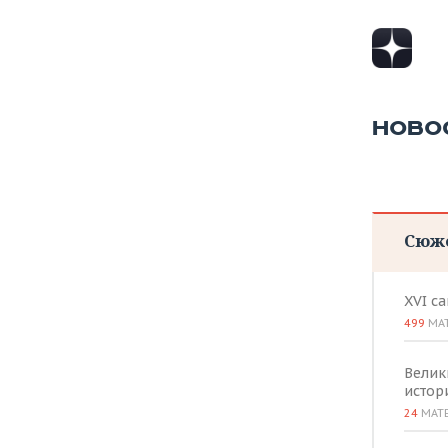
ВОДНЫЕ ВИДЫ СПОРТА
ОБРАЗОВАНИЕ
ХОККЕЙ С МЯЧОМ
ПРОИСШЕСТВИЯ
НОВО
Сюж
XVI с
499
МА
Велик
истор
24
МАТ