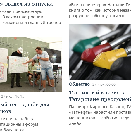
с» вышел из отпуска
«Все наши вчера» Наталии Ги
книга о том, как история нез
ачали предсезонную
разрушает обычную жизнь
. В каком настроении
 хоккеисты и главный тренер
Общество
27 июл, 00:00
Топливный кризис в
27 июл, 16:15
Татарстане преодолен
ый тест-драйв для
Патриарх Кирилл в Казани, Т
иков
«Татнефть» нарастили поставк
мошенников — события недел
ке начал работу
дней»
нтационный форум
и будущего»