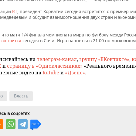
мации
RT
, президент Хорватии сегодня встретится с премьер-м
Медведевым и обсудит взаимоотношения двух стран и экономи
 что матч 1/4 финала чемпионата мира по футболу между Росси
й
состоится
сегодня в Сочи. Игра начнется в 21.00 по московско
исывайтесь на
телеграм-канал
,
группу «ВКонтакте»
,
к
X
и
страницу в «Одноклассниках»
«Реального времени»
невные видео на
Rutube
и
«Дзене»
.
во
Власть
сь в соцсетях