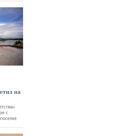
етил на
етства»
ре с
 поселке