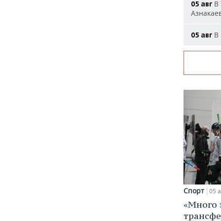
В 
05 авг
Азнакае
В 
05 авг
Спорт
05 а
«Много 
трансфе