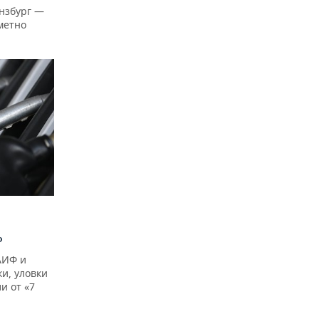
нзбург —
аметно
?
АИФ и
и, уловки
и от «7