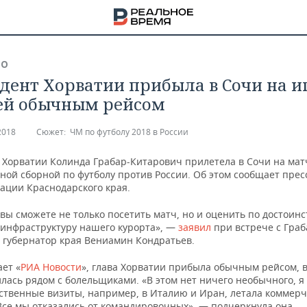
ВО
дент Хорватии прибыла в Сочи на иг
ей обычным рейсом
2018
Сюжет:
ЧМ по футболу 2018 в России
 Хорватии Колинда Грабар-Китарович прилетела в Сочи на мат
ной сборной по футболу против России. Об этом сообщает прес
ации Краснодарского края.
вы сможете не только посетить матч, но и оценить по достоинс
 инфраструктуру нашего курорта», —
заявил
при встрече с Граб
 губернатор края Вениамин Кондратьев.
ет «
РИА Новости
», глава Хорватии прибыла обычным рейсом, 
НА
лась рядом с болельщиками. «В этом нет ничего необычного, я
рственные визиты, например, в Италию и Иран, летала коммер
Все мы отказались от командировочных», — подчеркнула она.