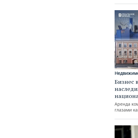
Недвижим
Бизнес 
наследи
национ
Аренда ко
глазами к