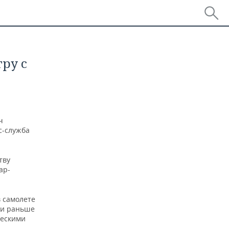
ру с
ч
с-служба
тву
ар-
в самолете
 и раньше
ческими