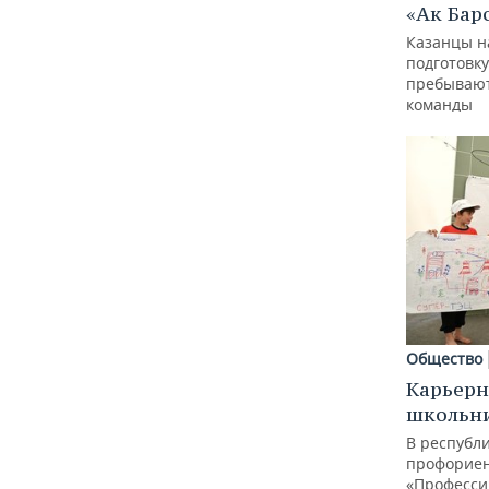
«Ак Бар
Казанцы н
подготовку
пребывают
команды
Общество
Карьерн
школьн
В республи
профорие
«Професси