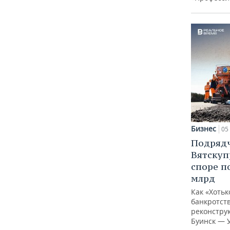
Бизнес
05 
Подрядч
Вятскуп
споре п
млрд
Как «Хотьк
банкротств
реконстру
Буинск — 