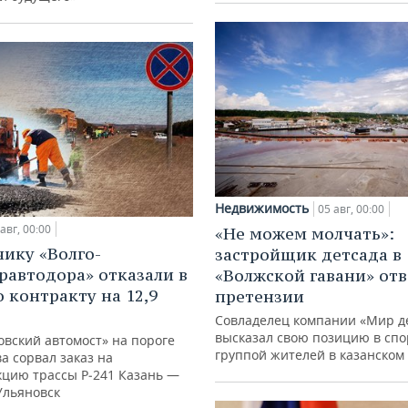
Недвижимость
05 авг, 00:00
авг, 00:00
«Не можем молчать»:
ику «Волго-
застройщик детсада в
равтодора» отказали в
«Волжской гавани» отв
о контракту на 12,9
претензии
Совладелец компании «Мир д
высказал свою позицию в спо
овский автомост» на пороге
группой жителей в казанском
а сорвал заказ на
кцию трассы Р‑241 Казань —
Ульяновск