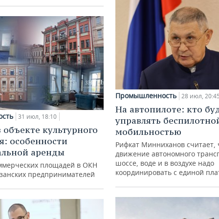
Промышленность
28 июл, 20:4
На автопилоте: кто бу
ость
31 июл, 18:10
управлять беспилотно
в объекте культурного
мобильностью
я: особенности
Рифкат Минниханов считает, 
альной аренды
движение автономного транс
шоссе, воде и в воздухе надо
ммерческих площадей в ОКН
координировать с единой пл
азанских предпринимателей