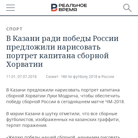
РЕГИОНЫ
СПОРТ
В Казани ради победы России
БАШКОРТОСТАН
НОВОСТИ
предложили нарисовать
ТАТАРСТАН
АНАЛИТИКА
портрет капитана сборной
Хорватии
УДМУРТИЯ
НОВОСТИ АНАЛИТИКИ
ЭКОНОМИКА
11:01, 07.07.2018
Сюжет:
ЧМ по футболу 2018 в России
ДЕКЛАРАЦИИ О ДОХОДАХ
НОВОСТИ ЭКОНОМИКИ
ПРОМЫШЛЕННОСТЬ
В Казани предложили нарисовать портрет капитана
КОРОЛИ ГОСЗАКАЗА ПФО
ФИНАНСЫ
НОВОСТИ
НЕДВИЖИМОСТЬ
сборной Хорватии Луки Модрича, чтобы обеспечить
ПРОМЫШЛЕННОСТИ
победу сборной России в сегодняшнем матче ЧМ-2018.
ВУЗЫ ТАТАРСТАНА
БАНКИ
НОВОСТИ НЕДВИЖИМОСТИ
АВТО
АГРОПРОМ
В мэрии Казани в шутку отметили, что все сборные
футболистов, изображенных на казанских граффити,
КОМУ ПРИНАДЛЕЖАТ
БЮДЖЕТ
НОВОСТИ АВТО
БИЗНЕС
терпят поражения.
ТОРГОВЫЕ ЦЕНТРЫ
МАШИНОСТРОЕНИЕ
ТАТАРСТАНА
ИНВЕСТИЦИИ
НОВОСТИ БИЗНЕСА
ТЕХНОЛОГИИ
«Желаю победы нашей сборной, начинаем рисовать