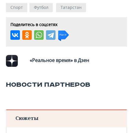
ВОДНЫЕ ВИДЫ СПОРТА
ОБРАЗОВАНИЕ
Спорт
Футбол
Татарстан
ХОККЕЙ С МЯЧОМ
ПРОИСШЕСТВИЯ
Поделитесь в соцсетях
«Реальное время» в Дзен
НОВОСТИ ПАРТНЕРОВ
Сюжеты