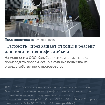
Промышленность
24 июл, 16:15
«Татнефть» превращает отходы в реагент
для повышения нефтедобычи
На мощностях ООО «ХимСервис» компания начала
производить поверхностно-активные вещества из
отходов собственного производства
© 2015 - 2026 Сетевое издание «Реальное время» Зарегистрировано
Федеральной службой по надзору в сфере связи, информационных
технологий и массовых коммуникаций (Роскомнадзор) –
регистрационный номер ЭЛ № ФС 77 - 79627 от 18 декабря 2020 г. (ранее
свидетельство Эл № ФС 77-59331 от 18 сентября 2014 г.)