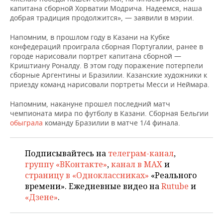
НЕФТЕХИМИЯ
капитана сборной Хорватии Модрича. Надеемся, наша
добрая традиция продолжится», — заявили в мэрии.
РОЗНИЧНАЯ ТОРГОВЛЯ
НОВОСТИ ТЕХНОЛОГИЙ
МЕРОПРИЯТИЯ
НЕФТЬ
Напомним, в прошлом году в Казани на Кубке
ТРАНСПОРТ
IT
НОВОСТИ МЕРОПРИЯТИЙ
СПОРТ
конфедераций проиграла сборная Португалии, ранее в
ОПК
городе нарисовали портрет капитана сборной —
УСЛУГИ
МЕДИА
ВЫЕЗДНАЯ РЕДАКЦИЯ
НОВОСТИ СПОРТА
ОБЩЕСТВО
Криштиану Роналду. В этом году поражение потерпели
ЭНЕРГЕТИКА
сборные Аргентины и Бразилии. Казанские художники к
приезду команд нарисовали портреты Месси и Неймара.
ТЕЛЕКОММУНИКАЦИИ
БИЗНЕС-БРАНЧИ
ФУТБОЛ
НОВОСТИ ОБЩЕСТВА
ФОТОГАЛЕРЕЯ
Напомним, накануне прошел последний матч
ONLINE-КОНФЕРЕНЦИИ
ХОККЕЙ
ВЛАСТЬ
СЮЖЕТЫ
чемпионата мира по футболу в Казани. Сборная Бельгии
обыграла
команду Бразилии в матче 1/4 финала.
ОТКРЫТАЯ ЛЕКЦИЯ
БАСКЕТБОЛ
ИНФРАСТРУКТУРА
СПРАВОЧНИК
Подписывайтесь на
телеграм-канал
,
ВОЛЕЙБОЛ
ИСТОРИЯ
СПИСОК ПЕРСОН
ПОЛНАЯ ВЕРСИЯ
группу «ВКонтакте»
,
канал в MAX
и
страницу в «Одноклассниках»
«Реального
КИБЕРСПОРТ
КУЛЬТУРА
СПИСОК КОМПАНИЙ
времени». Ежедневные видео на
Rutube
и
«Дзене»
.
ФИГУРНОЕ КАТАНИЕ
МЕДИЦИНА