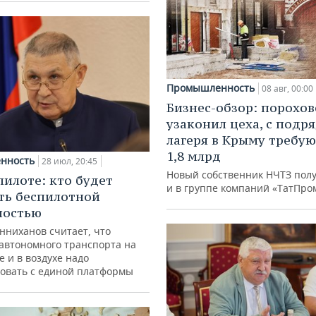
Промышленность
08 авг, 00:00
Бизнес-обзор: порохо
узаконил цеха, с подр
лагеря в Крыму требу
1,8 млрд
нность
28 июл, 20:45
Новый собственник НЧТЗ пол
пилоте: кто будет
и в группе компаний «ТатПро
ть беспилотной
ностью
нниханов считает, что
автономного транспорта на
е и в воздухе надо
овать с единой платформы