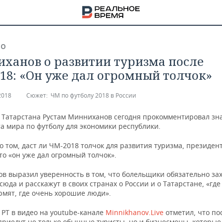
ВО
ханов о развитии туризма после
18: «Он уже дал огромный толчок»
2018
Сюжет:
ЧМ по футболу 2018 в России
 Татарстана Рустам Минниханов сегодня прокомментировал зн
а мира по футболу для экономики республики.
о том, даст ли ЧМ-2018 толчок для развития туризма, президент
то «он уже дал огромный толчок».
в выразил уверенность в том, что болельщики обязательно за
сюда и расскажут в своих странах о России и о Татарстане, «где
рмят, где очень хорошие люди».
НА
 РТ в видео на youtube-канале
Minnikhanov.Live
отметил, что по
приедут не только обычные туристы, но и бизнесмены, которые