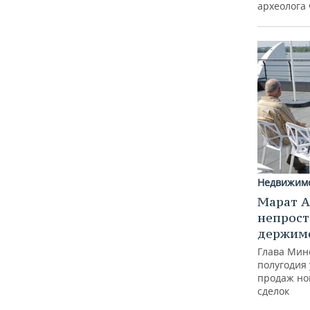
археолога
Недвижим
Марат А
непрост
держимс
Глава Минс
полугодия 
продаж но
сделок