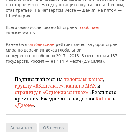
НЕФТЕХИМИЯ
на второе место. На одну позицию опустилась и Швеция,
став третьей. На четвертом месте — Дания, на пятом —
РОЗНИЧНАЯ ТОРГОВЛЯ
НОВОСТИ ТЕХНОЛОГИЙ
МЕРОПРИЯТИЯ
НЕФТЬ
Швейцария.
ТРАНСПОРТ
IT
НОВОСТИ МЕРОПРИЯТИЙ
СПОРТ
Всего было исследовано 63 страны,
сообщает
ОПК
«Коммерсант».
УСЛУГИ
МЕДИА
ВЫЕЗДНАЯ РЕДАКЦИЯ
НОВОСТИ СПОРТА
ОБЩЕСТВО
ЭНЕРГЕТИКА
Ранее был
о
публикован
рейтинг качества дорог стран
мира по версии Индекса глобальной
ТЕЛЕКОММУНИКАЦИИ
БИЗНЕС-БРАНЧИ
ФУТБОЛ
НОВОСТИ ОБЩЕСТВА
ФОТОГАЛЕРЕЯ
конкурентоспособности 2017—2018. В него вошли 137
государств. Россия — на 114-м месте (2,9 балла).
ONLINE-КОНФЕРЕНЦИИ
ХОККЕЙ
ВЛАСТЬ
СЮЖЕТЫ
ОТКРЫТАЯ ЛЕКЦИЯ
БАСКЕТБОЛ
ИНФРАСТРУКТУРА
СПРАВОЧНИК
Подписывайтесь на
телеграм-канал
,
группу «ВКонтакте»
,
канал в MAX
и
страницу в «Одноклассниках»
«Реального
ВОЛЕЙБОЛ
ИСТОРИЯ
СПИСОК ПЕРСОН
ПОЛНАЯ ВЕРСИЯ
времени». Ежедневные видео на
Rutube
и
«Дзене»
.
КИБЕРСПОРТ
КУЛЬТУРА
СПИСОК КОМПАНИЙ
ФИГУРНОЕ КАТАНИЕ
МЕДИЦИНА
Аналитика
Общество