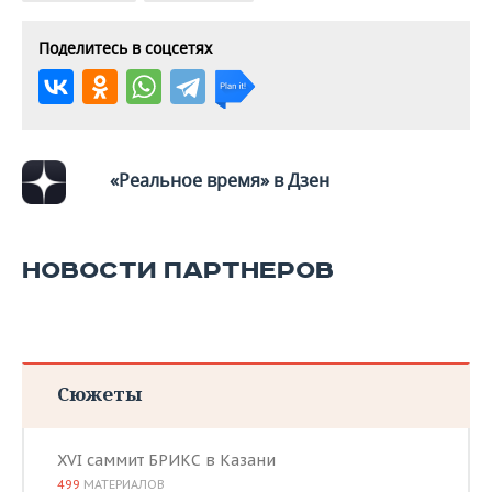
ВОДНЫЕ ВИДЫ СПОРТА
ОБРАЗОВАНИЕ
Поделитесь в соцсетях
ХОККЕЙ С МЯЧОМ
ПРОИСШЕСТВИЯ
«Реальное время» в Дзен
НОВОСТИ ПАРТНЕРОВ
Сюжеты
XVI саммит БРИКС в Казани
499
МАТЕРИАЛОВ