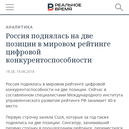
РЕГИОНЫ
АНАЛИТИКА
Россия поднялась на две
БАШКОРТОСТАН
НОВОСТИ
позиции в мировом рейтинге
ТАТАРСТАН
АНАЛИТИКА
цифровой
конкурентоспособности
УДМУРТИЯ
НОВОСТИ АНАЛИТИКИ
ЭКОНОМИКА
19:28, 19.06.2018
ДЕКЛАРАЦИИ О ДОХОДАХ
НОВОСТИ ЭКОНОМИКИ
ПРОМЫШЛЕННОСТЬ
Россия поднялась в мировом рейтинге цифровой
КОРОЛИ ГОСЗАКАЗА ПФО
ФИНАНСЫ
НОВОСТИ
НЕДВИЖИМОСТЬ
конкурентоспособности на две позиции. Сейчас в
ПРОМЫШЛЕННОСТИ
составленном специалистами Международного института
ВУЗЫ ТАТАРСТАНА
БАНКИ
НОВОСТИ НЕДВИЖИМОСТИ
АВТО
управленческого развития рейтинге РФ занимает 40-е
АГРОПРОМ
место.
КОМУ ПРИНАДЛЕЖАТ
БЮДЖЕТ
НОВОСТИ АВТО
БИЗНЕС
Первую строчку заняли США, которые за год также
ТОРГОВЫЕ ЦЕНТРЫ
МАШИНОСТРОЕНИЕ
ТАТАРСТАНА
поднялись на две позиции. Сингапур, занимавший
ИНВЕСТИЦИИ
НОВОСТИ БИЗНЕСА
ТЕХНОЛОГИИ
первую строчку в прошлогоднем рейтинге, переместился