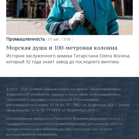
Промышленность
07 авг, 13:00
Морская душа и 100-метровая колонна
История заслуженного химика Татарстана Олега Жогина,
который 32 года знает завод до последнего винтика
© 2015 - 2026 Сетевое издание «Реальное время» Зарегистрировано
Федеральной службой по надзору в сфере связи, информационных
технологий и массовых коммуникаций (Роскомнадзор) –
регистрационный номер ЭЛ № ФС 77 - 79627 от 18 декабря 2020 г. (ранее
свидетельство Эл № ФС 77-59331 от 18 сентября 2014 г.)
Использование материалов Реального Времени разрешено только с
предварительного согласия правообладателей, упоминание сайта и
прямая гиперссылка обязательны при частичном или полном
воспроизведении материалов.